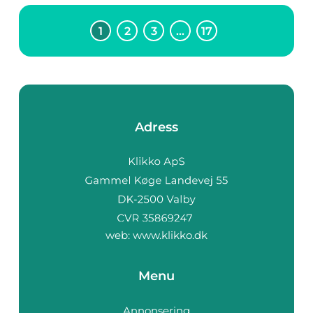
1
2
3
…
17
Adress
web:
www.klikko.dk
Menu
Annonsering