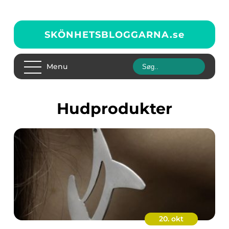
SKÖNHETSBLOGGARNA.
se
Menu
Hudprodukter
20. okt