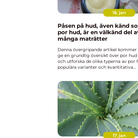
18. jan
Påsen på hud, även känd s
por hud, är en välkänd del a
många maträtter
Denna övergripande artikel kommer 
ge en grundlig översikt över por hud
och utforska de olika typerna av por 
populära varianter och kvantitativa
mätningar inom ämnet. Vi kommer
också att diskutera skillnader mellan
olika por hud och ge en his...
17. jan