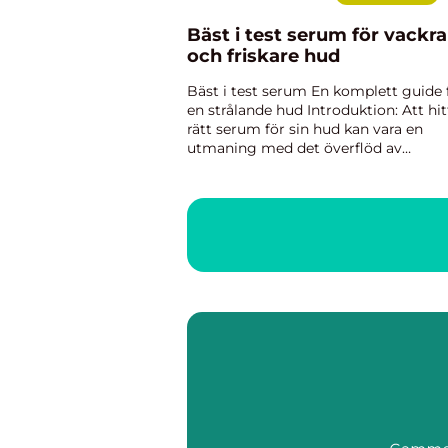
Bäst i test serum för vackra
och friskare hud
Bäst i test serum En komplett guide 
en strålande hud Introduktion: Att hit
rätt serum för sin hud kan vara en
utmaning med det överflöd av
produkter som finns tillgängliga på
marknaden idag. I denna artikel ko
vi att ge en grundlig översikt...