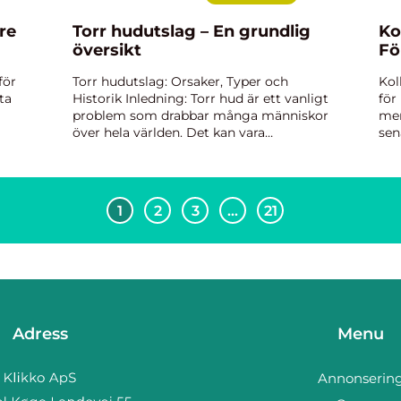
re
Torr hudutslag – En grundlig
Ko
översikt
Fö
för
Torr hudutslag: Orsaker, Typer och
Kol
ta
Historik Inledning: Torr hud är ett vanligt
för
problem som drabbar många människor
mer
över hela världen. Det kan vara
sen
irriterande och till och med smärtsamt,
oli
mmer
och det kan också upplevas som
att
estetiskt obehagligt. I denna ar...
I de
1
2
3
…
21
Adress
Menu
Annonserin