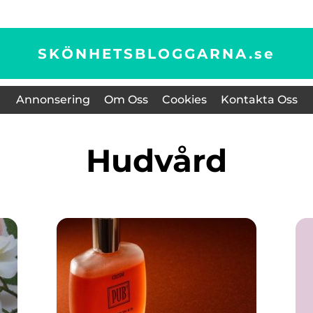
SKÖNHETSBLOGGARNA.
se
Annonsering
Om Oss
Cookies
Kontakta Oss
Hudvård