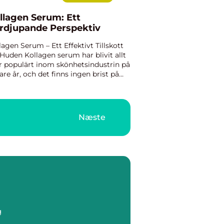
llagen Serum: Ett
rdjupande Perspektiv
lagen Serum – Ett Effektivt Tillskott
 Huden Kollagen serum har blivit allt
 populärt inom skönhetsindustrin på
are år, och det finns ingen brist på
ka produkter som marknadsförs för
 förbättra hudens hälsa och utseende.
n...
Næste
g