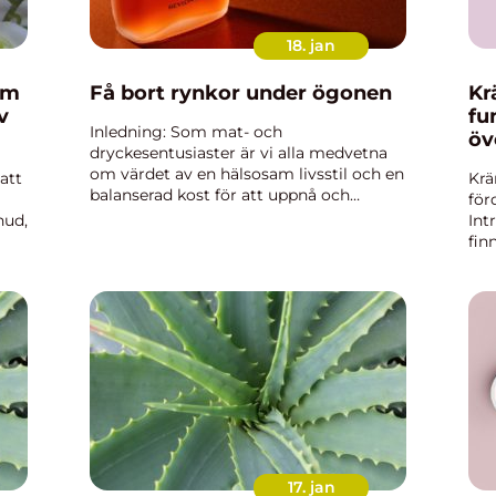
18. jan
om
Få bort rynkor under ögonen
Kr
v
fu
Inledning: Som mat- och
öv
dryckesentusiaster är vi alla medvetna
om värdet av en hälsosam livsstil och en
att
Krä
balanserad kost för att uppnå och
för
bibehålla ungdomlig hud. Dock kan
hud,
Int
ålder och andra faktorer leda till rynkor
fin
under ögonen, vilket kan vara frustr...
pås
min
stor
17. jan