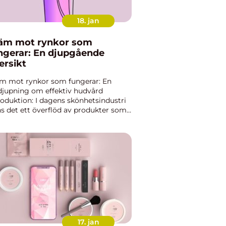
18. jan
äm mot rynkor som
ngerar: En djupgående
ersikt
m mot rynkor som fungerar: En
djupning om effektiv hudvård
roduktion: I dagens skönhetsindustri
ns det ett överflöd av produkter som
tås kunna bekämpa ålderstecken och
ska rynkor. En produkt som har fått
 popularitet är ”k...
17. jan