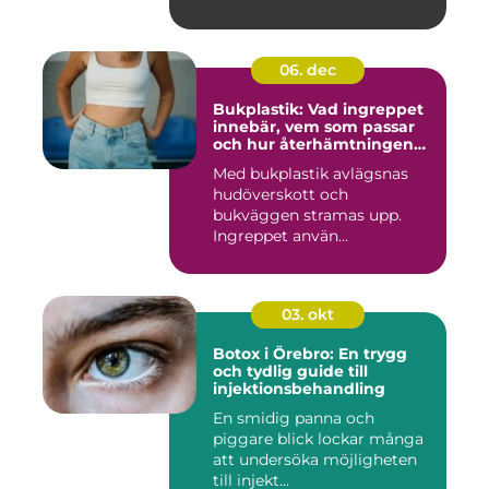
06. dec
Bukplastik: Vad ingreppet
innebär, vem som passar
och hur återhämtningen
ser ut
Med bukplastik avlägsnas
hudöverskott och
bukväggen stramas upp.
Ingreppet använ...
03. okt
Botox i Örebro: En trygg
och tydlig guide till
injektionsbehandling
En smidig panna och
piggare blick lockar många
att undersöka möjligheten
till injekt...