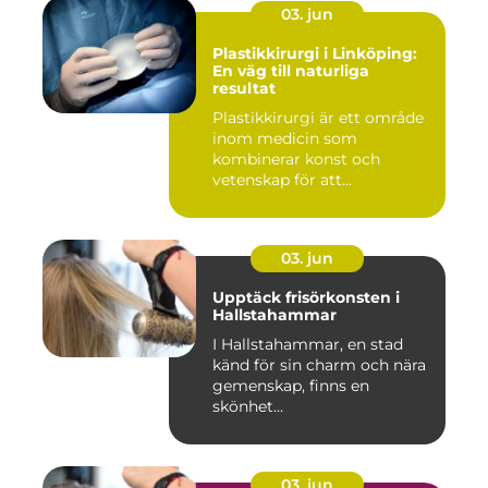
03. jun
Plastikkirurgi i Linköping:
En väg till naturliga
resultat
Plastikkirurgi är ett område
inom medicin som
kombinerar konst och
vetenskap för att...
03. jun
Upptäck frisörkonsten i
Hallstahammar
I Hallstahammar, en stad
känd för sin charm och nära
gemenskap, finns en
skönhet...
03. jun