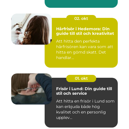
02. okt
Hårfrisör i Hedemora: Din
guide till stil och kreativitet
Att hitta den perfekta
hårfrisören kan vara som att
hitta en gömd skatt. Det
handlar...
01. okt
Frisör i Lund: Din guide till
stil och service
Att hitta en frisör i Lund som
kan erbjuda både hög
kvalitet och en personlig
upplev...