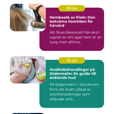
03. jul
Hembesök av frisör: Den
bekväma framtiden för
hårvård
Att få professionell hårvård i
lugnet av sitt eget hem är en
lyxig men alltme...
02. jul
Ansiktsbehandlingar på
Södermalm: En guide till
strålande hud
På Södermalm i Stockholm
finns ett brett utbud av
skönhetssalonger som
erbjuder ansi...