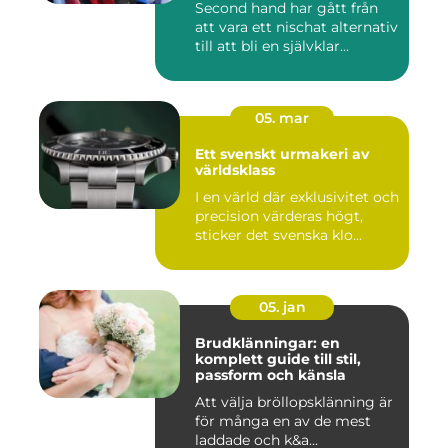
Second hand har gått från
att vara ett nischat alternativ
till att bli en självklar...
05. mar
Ett svenskt urmakeri av
världsklass
I en värld där exklusivitet och
precision värderas högt,
sticker det svenska klo...
05. jan
Brudklänningar: en
komplett guide till stil,
passform och känsla
Att välja bröllopsklänning är
för många en av de mest
laddade och k&a...