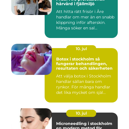
hårvård i fjällmiljö
Att hitta rätt frisör i Åre
handlar om mer än en snabb
klippning inför afterskin.
Många söker en sal...
10. jul
Botox i stockholm så
fungerar behandlingen,
resultaten och säkerheten
Att välja botox i Stockholm
handlar sällan bara om
rynkor. För många handlar
det lika mycket om själ...
10. jul
Microneedling i stockholm
en modern metod för