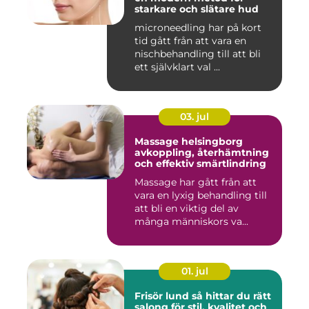
starkare och slätare hud
microneedling har på kort
tid gått från att vara en
nischbehandling till att bli
ett självklart val ...
03. jul
Massage helsingborg
avkoppling, återhämtning
och effektiv smärtlindring
Massage har gått från att
vara en lyxig behandling till
att bli en viktig del av
många människors va...
01. jul
Frisör lund så hittar du rätt
salong för stil, kvalitet och