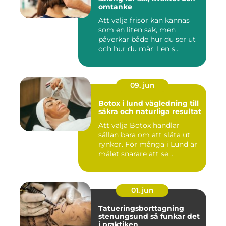
omtanke
Att välja frisör kan kännas
som en liten sak, men
påverkar både hur du ser ut
och hur du mår. I en s...
09. jun
Botox i lund vägledning till
säkra och naturliga resultat
Att välja Botox handlar
sällan bara om att släta ut
rynkor. För många i Lund är
målet snarare att se...
01. jun
Tatueringsborttagning
stenungsund så funkar det
i praktiken