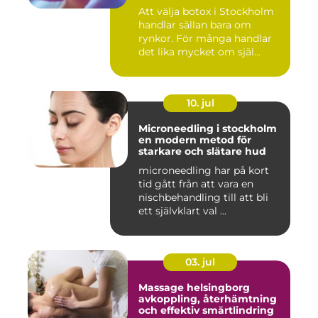
Att välja botox i Stockholm
handlar sällan bara om
rynkor. För många handlar
det lika mycket om själ...
10. jul
Microneedling i stockholm
en modern metod för
starkare och slätare hud
microneedling har på kort
tid gått från att vara en
nischbehandling till att bli
ett självklart val ...
03. jul
Massage helsingborg
avkoppling, återhämtning
och effektiv smärtlindring