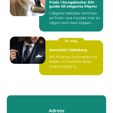
Frisör i Kungsbacka: Din
guide till eleganta frisyrer
I dagens hektiska värld kan
en frisör vara mycket mer än
någon som bara klipper...
14. maj
Kemtvätt i Göteborg
Att förlänga livslängden på
kläder och behålla deras
ursprungliga ly...
Adress