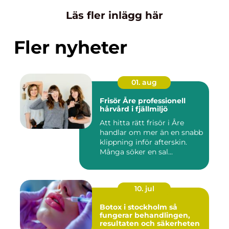
Läs fler inlägg här
Fler nyheter
01. aug
Frisör Åre professionell
hårvård i fjällmiljö
Att hitta rätt frisör i Åre
handlar om mer än en snabb
klippning inför afterskin.
Många söker en sal...
10. jul
Botox i stockholm så
fungerar behandlingen,
resultaten och säkerheten