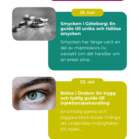
01. nov
Smycken i Göteborg: En
guide till unika och tidlösa
smycken
Smycken har länge varit en
del av människors liv,
oavsett om det handlar om
en enkel silve...
03. okt
Botox i Örebro: En trygg
och tydlig guide till
injektionsbehandling
En smidig panna och
piggare blick lockar många
att undersöka möjligheten
till injekt...