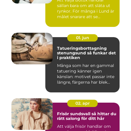
sällan bara om att släta ut
rynkor. För många i Lund är
målet snarare att se...
01. jun
Tatueringsborttagning
stenungsund så funkar det
i praktiken
Många som har en gammal
tatuering känner igen
känslan: motivet passar inte
längre, färgerna har blek...
02. apr
Frisör sundsvall så hittar du
rätt salong för ditt hår
Att välja frisör handlar om