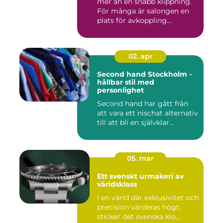
mer än en snabb klippning.
För många är salongen en
plats för avkoppling...
02. apr
Second hand Stockholm -
hållbar stil med
personlighet
Second hand har gått från
att vara ett nischat alternativ
till att bli en självklar...
05. mar
Ett svenskt urmakeri av
världsklass
I en värld där exklusivitet och
precision värderas högt,
sticker det svenska klo...