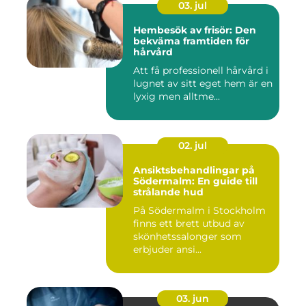
03. jul
Hembesök av frisör: Den
bekväma framtiden för
hårvård
Att få professionell hårvård i
lugnet av sitt eget hem är en
lyxig men alltme...
02. jul
Ansiktsbehandlingar på
Södermalm: En guide till
strålande hud
På Södermalm i Stockholm
finns ett brett utbud av
skönhetssalonger som
erbjuder ansi...
03. jun