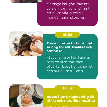
Massage har gått från att
vara en lyxig behandling till
att bli en viktig del av
många människors va...
01. jul
Frisör lund så hittar du rätt
salong för stil, kvalitet och
omtanke
Att välja frisör kan kännas
som en liten sak, men
påverkar både hur du ser ut
och hur du mår. I en s...
09. jun
Botox i lund vägledning till
säkra och naturliga resultat
Att välja Botox handlar