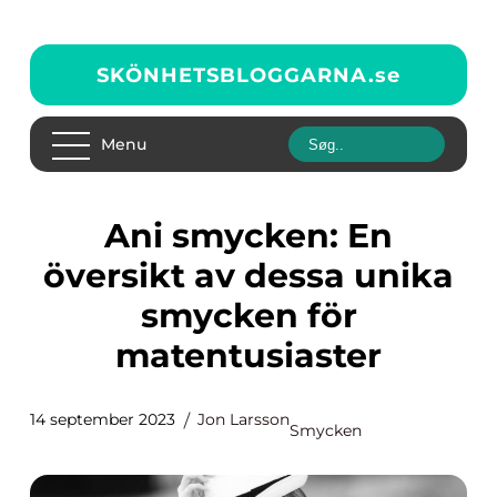
SKÖNHETSBLOGGARNA.
se
Menu
Ani smycken: En
översikt av dessa unika
smycken för
matentusiaster
14 september 2023
Jon Larsson
Smycken