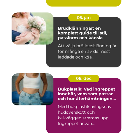
05. jan
Brudklänningar: en
komplett guide till stil,
passform och känsla
Att välja bröllopsklänning är
för många en av de mest
laddade och k&a...
06. dec
Bukplastik: Vad ingreppet
innebär, vem som passar
och hur återhämtningen
ser ut
Med bukplastik avlägsnas
hudöverskott och
bukväggen stramas upp.
Ingreppet använ...