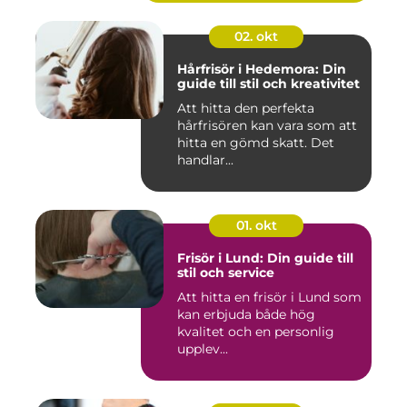
02. okt
Hårfrisör i Hedemora: Din
guide till stil och kreativitet
Att hitta den perfekta
hårfrisören kan vara som att
hitta en gömd skatt. Det
handlar...
01. okt
Frisör i Lund: Din guide till
stil och service
Att hitta en frisör i Lund som
kan erbjuda både hög
kvalitet och en personlig
upplev...