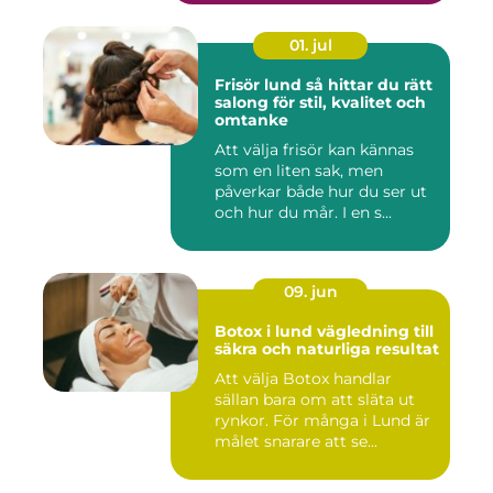
01. jul
Frisör lund så hittar du rätt
salong för stil, kvalitet och
omtanke
Att välja frisör kan kännas
som en liten sak, men
påverkar både hur du ser ut
och hur du mår. I en s...
09. jun
Botox i lund vägledning till
säkra och naturliga resultat
Att välja Botox handlar
sällan bara om att släta ut
rynkor. För många i Lund är
målet snarare att se...