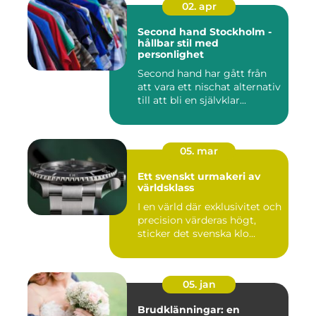
02. apr
Second hand Stockholm -
hållbar stil med
personlighet
Second hand har gått från
att vara ett nischat alternativ
till att bli en självklar...
05. mar
Ett svenskt urmakeri av
världsklass
I en värld där exklusivitet och
precision värderas högt,
sticker det svenska klo...
05. jan
Brudklänningar: en