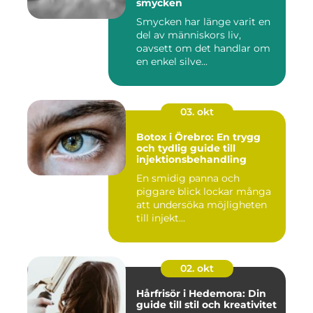
smycken
Smycken har länge varit en
del av människors liv,
oavsett om det handlar om
en enkel silve...
03. okt
Botox i Örebro: En trygg
och tydlig guide till
injektionsbehandling
En smidig panna och
piggare blick lockar många
att undersöka möjligheten
till injekt...
02. okt
Hårfrisör i Hedemora: Din
guide till stil och kreativitet