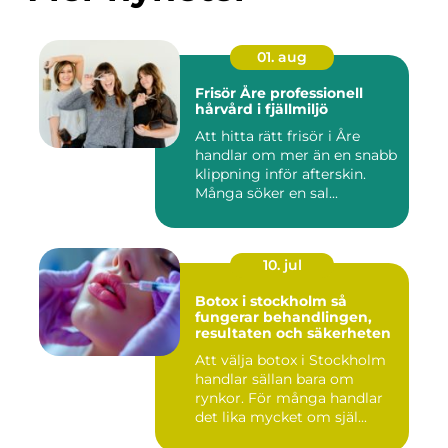
01. aug
Frisör Åre professionell
hårvård i fjällmiljö
Att hitta rätt frisör i Åre
handlar om mer än en snabb
klippning inför afterskin.
Många söker en sal...
10. jul
Botox i stockholm så
fungerar behandlingen,
resultaten och säkerheten
Att välja botox i Stockholm
handlar sällan bara om
rynkor. För många handlar
det lika mycket om själ...