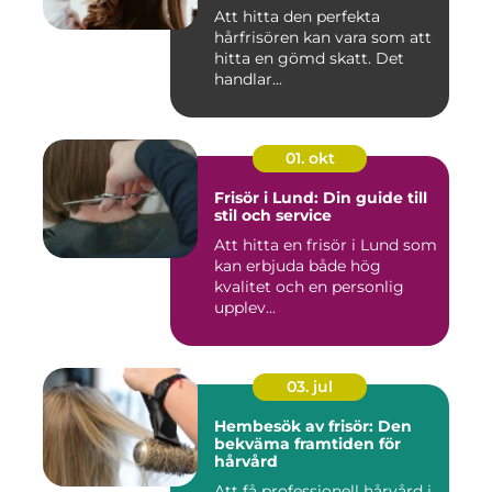
Att hitta den perfekta
hårfrisören kan vara som att
hitta en gömd skatt. Det
handlar...
01. okt
Frisör i Lund: Din guide till
stil och service
Att hitta en frisör i Lund som
kan erbjuda både hög
kvalitet och en personlig
upplev...
03. jul
Hembesök av frisör: Den
bekväma framtiden för
hårvård
Att få professionell hårvård i