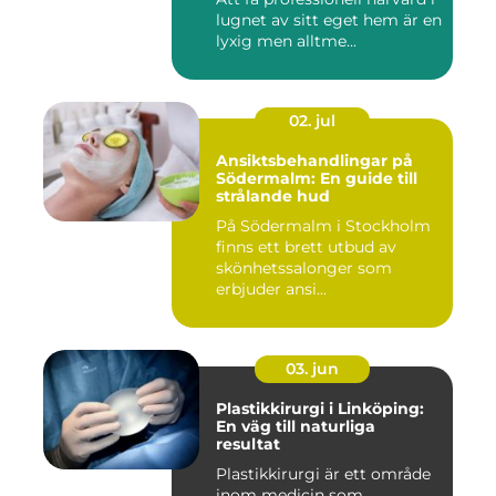
lugnet av sitt eget hem är en
lyxig men alltme...
02. jul
Ansiktsbehandlingar på
Södermalm: En guide till
strålande hud
På Södermalm i Stockholm
finns ett brett utbud av
skönhetssalonger som
erbjuder ansi...
03. jun
Plastikkirurgi i Linköping:
En väg till naturliga
resultat
Plastikkirurgi är ett område
inom medicin som