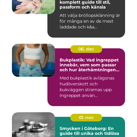
komplett guide till stil,
passform och känsla
Att välja bröllopsklänning är
för många en av de mest
laddade och k&a...
06. dec
Bukplastik: Vad ingreppet
innebär, vem som passar
och hur återhämtningen
ser ut
Med bukplastik avlägsnas
hudöverskott och
bukväggen stramas upp.
Ingreppet använ...
01. nov
Smycken i Göteborg: En
guide till unika och tidlösa