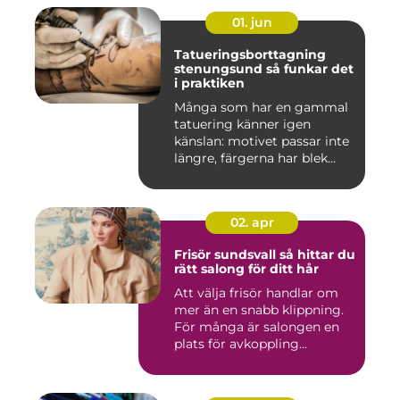
01. jun
Tatueringsborttagning
stenungsund så funkar det
i praktiken
Många som har en gammal
tatuering känner igen
känslan: motivet passar inte
längre, färgerna har blek...
02. apr
Frisör sundsvall så hittar du
rätt salong för ditt hår
Att välja frisör handlar om
mer än en snabb klippning.
För många är salongen en
plats för avkoppling...