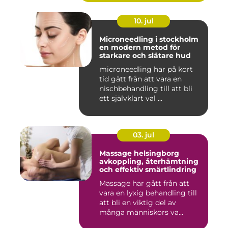
10. jul
Microneedling i stockholm
en modern metod för
starkare och slätare hud
microneedling har på kort
tid gått från att vara en
nischbehandling till att bli
ett självklart val ...
03. jul
Massage helsingborg
avkoppling, återhämtning
och effektiv smärtlindring
Massage har gått från att
vara en lyxig behandling till
att bli en viktig del av
många människors va...