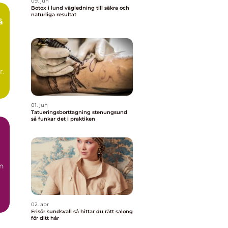
09. jun
Botox i lund vägledning till säkra och
naturliga resultat
r.
01. jun
Tatueringsborttagning stenungsund
så funkar det i praktiken
n
02. apr
Frisör sundsvall så hittar du rätt salong
för ditt hår