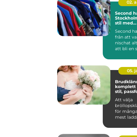
02. 
Second h
Stockholm
stil med
personlig
Second ha
från att va
nischat alt
att bli en s
05. 
Brudklän
komplett 
stil, pass
känsla
Att välja
bröllopskl
för många
mest ladd
k&a...