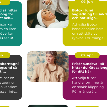
ul
09. jun
tar
Botox i lund
long för
vägledning till säkr
tet och
och naturliga
resultat
risör kan
Att välja Botox
m en liten
handlar sällan bara
påverkar
om att släta ut
u ser ut
rynkor. För många i
 mår. I en
Lund är målet snarar
att se...
jun
02. apr
sborttagni
Frisör sundsvall så
gsund så
hittar du rätt salon
 i
för ditt hår
m har en
Att välja frisör
atuering
handlar om mer än
n känslan:
en snabb klippning.
ssar inte
För många är
rgerna har
salongen en plats fö
avkoppling...