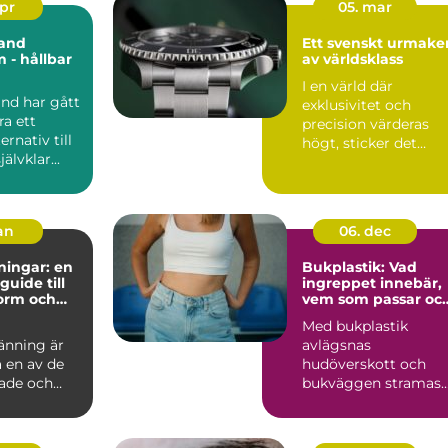
apr
05. mar
and
Ett svenskt urmaker
 - hållbar
av världsklass
I en värld där
het
nd har gått
exklusivitet och
ra ett
precision värderas
ernativ till
högt, sticker det
jälvklar...
svenska klo...
jan
06. dec
ningar: en
Bukplastik: Vad
guide till
ingreppet innebär,
form och
vem som passar oc
hur återhämtninge
Med bukplastik
ser ut
änning är
avlägsnas
 en av de
hudöverskott och
ade och
bukväggen stramas
upp. Ingreppet
använ...