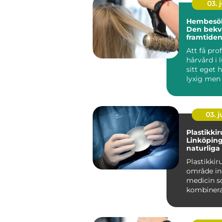
03. j
Hembesök 
Den bek
framtiden
hårvård
Att få pro
hårvård i 
sitt eget 
lyxig men 
03. 
Plastikkir
Linköping:
naturliga
Plastikkiru
område i
medicin 
kombinera
vetenskap f