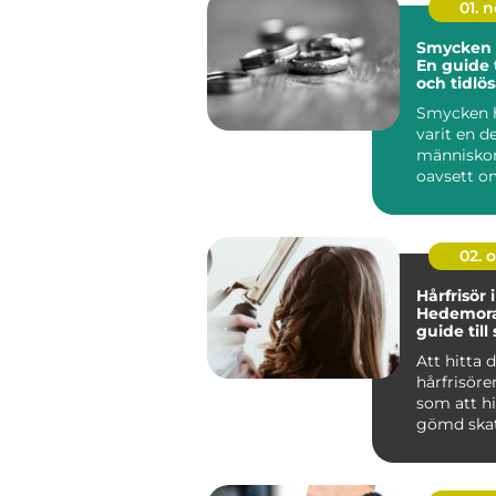
01. 
Smycken 
En guide t
och tidlö
Smycken h
varit en de
människors
oavsett o
handlar o
silve...
02. 
Hårfrisör i
Hedemora
guide till 
kreativite
Att hitta 
hårfrisöre
som att hi
gömd skat
handlar...