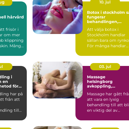
aug
10. jul
Botox i stockholm så
nell hårvård
fungerar
behandlingen,
resultaten och
tt frisör i
Att välja botox i
säkerheten
ar om mer
Stockholm handlar
bb klippning
sällan bara om rynko
rskin. Många
För många handlar
l...
det lika mycket om
själ...
ul
03. jul
ling i
Massage
en
helsingborg
etod för
avkoppling,
och slätare
återhämtning och
ling har på
Massage har gått frå
effektiv
tt från att
att vara en lyxig
smärtlindring
behandling till att bli
dling till
en viktig del av
självklart
många människors
va...