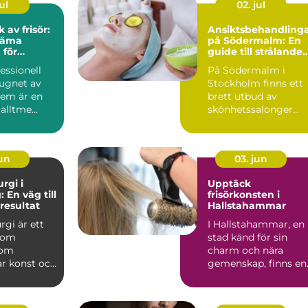
ul
02. jul
av frisör:
Ansiktsbehandling
väma
på Södermalm: En
 för
guide till strålande
hud
fessionell
På Södermalm i
lugnet av
Stockholm finns ett
hem är en
brett utbud av
alltme...
skönhetssalonger
som erbjuder ansi...
jun
03. jun
urgi i
Upptäck
 En väg till
frisörkonsten i
 resultat
Hallstahammar
rgi är ett
I Hallstahammar, en
nom
stad känd för sin
som
charm och nära
r konst och
gemenskap, finns en
ör att...
skönhet...