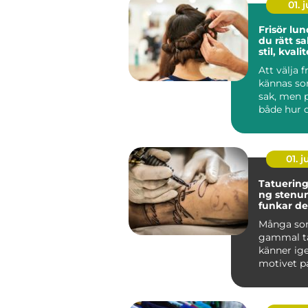
01. j
Frisör lund så hit
du rätt sa
stil, kvali
omtanke
Att välja f
kännas so
sak, men 
både hur d
och hur du
s...
01. 
Tatuering
ng stenun
funkar det
praktiken
Många so
gammal t
känner ige
motivet pa
längre, fä
blek...