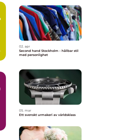
a
02. apr
Second hand Stockholm - hållbar stil
e
med personlighet
g
05. mar
Ett svenskt urmakeri av världsklass
r