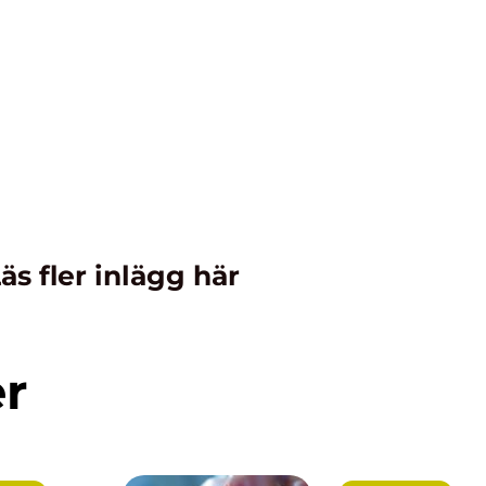
äs fler inlägg här
er