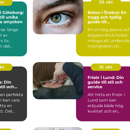
nov
03. okt
i Göteborg:
Botox i Örebro: En
ill unika
trygg och tydlig
sa smycken
guide till
injektionsbehandli
ar länge
En smidig panna oc
g
l av
piggare blick lockar
 liv,
många att undersök
m det
möjligheten till
m en enkel
injekt...
okt
01. okt
Frisör i Lund: Din
: Din
guide till stil och
stil och
service
t
den perfekta
Att hitta en frisör i
n kan vara
Lund som kan
tta en
erbjuda både hög
t. Det
kvalitet och en
personlig upplev...