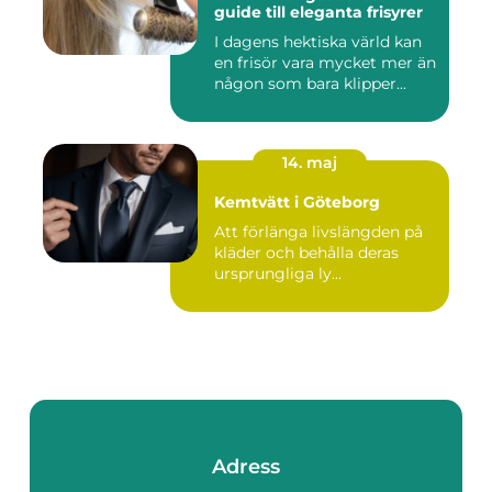
guide till eleganta frisyrer
I dagens hektiska värld kan
en frisör vara mycket mer än
någon som bara klipper...
14. maj
Kemtvätt i Göteborg
Att förlänga livslängden på
kläder och behålla deras
ursprungliga ly...
Adress