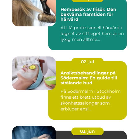
Hembesök av frisör: Den
bekväma framtiden för
hårvård
Att få professionell hårvård i
lugnet av sitt eget hem är en
lyxig men alltme...
02. jul
Ansiktsbehandlingar på
Södermalm: En guide till
strålande hud
På Södermalm i Stockholm
finns ett brett utbud av
skönhetssalonger som
erbjuder ansi...
03. jun