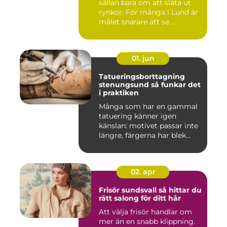
sällan bara om att släta ut
rynkor. För många i Lund är
målet snarare att se...
01. jun
Tatueringsborttagning
stenungsund så funkar det
i praktiken
Många som har en gammal
tatuering känner igen
känslan: motivet passar inte
längre, färgerna har blek...
02. apr
Frisör sundsvall så hittar du
rätt salong för ditt hår
Att välja frisör handlar om
mer än en snabb klippning.