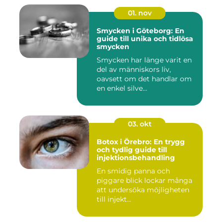
01. nov
Smycken i Göteborg: En
guide till unika och tidlösa
smycken
Smycken har länge varit en
del av människors liv,
oavsett om det handlar om
en enkel silve...
03. okt
Botox i Örebro: En trygg
och tydlig guide till
injektionsbehandling
En smidig panna och
piggare blick lockar många
att undersöka möjligheten
till injekt...