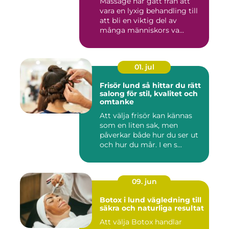
Massage har gått från att
vara en lyxig behandling till
att bli en viktig del av
många människors va...
01. jul
Frisör lund så hittar du rätt
salong för stil, kvalitet och
omtanke
Att välja frisör kan kännas
som en liten sak, men
påverkar både hur du ser ut
och hur du mår. I en s...
09. jun
Botox i lund vägledning till
säkra och naturliga resultat
Att välja Botox handlar