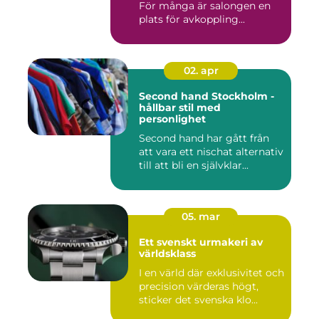
För många är salongen en
plats för avkoppling...
02. apr
Second hand Stockholm -
hållbar stil med
personlighet
Second hand har gått från
att vara ett nischat alternativ
till att bli en självklar...
05. mar
Ett svenskt urmakeri av
världsklass
I en värld där exklusivitet och
precision värderas högt,
sticker det svenska klo...