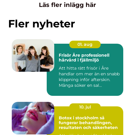
Läs fler inlägg här
Fler nyheter
01. aug
Frisör Åre professionell
hårvård i fjällmiljö
Att hitta rätt frisör i Åre
handlar om mer än en snabb
klippning inför afterskin.
Många söker en sal...
10. jul
Botox i stockholm så
fungerar behandlingen,
resultaten och säkerheten