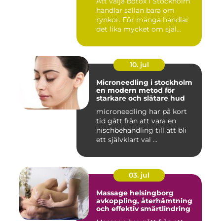
Att välja botox i Stockholm
handlar sällan bara om
rynkor. För många handlar
det lika mycket om själ...
10. jul
Microneedling i stockholm
en modern metod för
starkare och slätare hud
microneedling har på kort
tid gått från att vara en
nischbehandling till att bli
ett självklart val ...
03. jul
Massage helsingborg
avkoppling, återhämtning
och effektiv smärtlindring