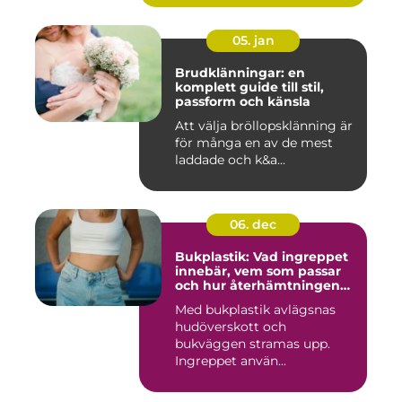
05. jan
Brudklänningar: en
komplett guide till stil,
passform och känsla
Att välja bröllopsklänning är
för många en av de mest
laddade och k&a...
06. dec
Bukplastik: Vad ingreppet
innebär, vem som passar
och hur återhämtningen
ser ut
Med bukplastik avlägsnas
hudöverskott och
bukväggen stramas upp.
Ingreppet använ...