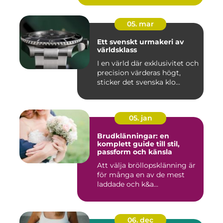
05. mar
Ett svenskt urmakeri av
världsklass
I en värld där exklusivitet och
precision värderas högt,
sticker det svenska klo...
05. jan
Brudklänningar: en
komplett guide till stil,
passform och känsla
Att välja bröllopsklänning är
för många en av de mest
laddade och k&a...
06. dec