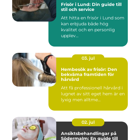
Frisör i Lund: Din guide till
stil och service
Att hitta en frisör i Lund som
kan erbjuda både hög
kvalitet och en personlig
upplev...
03. jul
Hembesök av frisör: Den
bekväma framtiden för
hårvård
Att få professionell hårvård i
lugnet av sitt eget hem är en
lyxig men alltme...
02. jul
Ansiktsbehandlingar på
Södermalm: En guide till