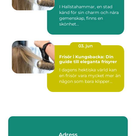
I Hallstahammar, en stad
känd för sin charm och nära
gemenskap, finns en
skönhet...
03. jun
Frisör i Kungsbacka: Din
guide till eleganta frisyrer
I dagens hektiska värld kan
en frisör vara mycket mer än
någon som bara klipper...
Adress