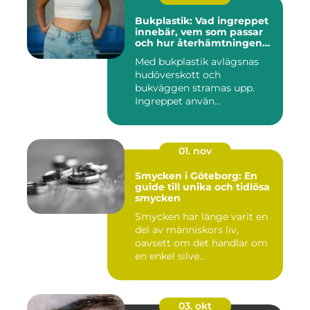
Bukplastik: Vad ingreppet
innebär, vem som passar
och hur återhämtningen
ser ut
Med bukplastik avlägsnas
hudöverskott och
bukväggen stramas upp.
Ingreppet använ...
01. nov
Smycken i Göteborg: En
guide till unika och tidlösa
smycken
Smycken har länge varit en
del av människors liv,
oavsett om det handlar om
en enkel silve...
03. okt