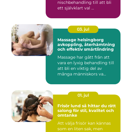
nischbehandling till att bli
ett självklart val ...
03. jul
Massage helsingborg
avkoppling, återhämtning
och effektiv smärtlindring
Massage har gått från att
vara en lyxig behandling till
att bli en viktig del av
många människors va...
01. jul
Frisör lund så hittar du rätt
salong för stil, kvalitet och
omtanke
Att välja frisör kan kännas
som en liten sak, men