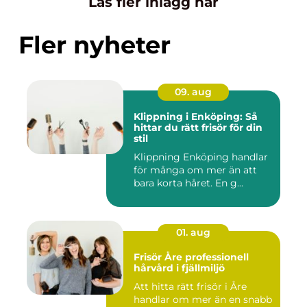
Läs fler inlägg här
Fler nyheter
09. aug
Klippning i Enköping: Så
hittar du rätt frisör för din
stil
Klippning Enköping handlar
för många om mer än att
bara korta håret. En g...
01. aug
Frisör Åre professionell
hårvård i fjällmiljö
Att hitta rätt frisör i Åre
handlar om mer än en snabb