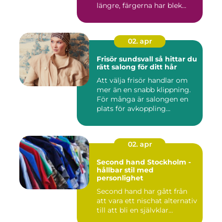
längre, färgerna har blek...
02. apr
Frisör sundsvall så hittar du
rätt salong för ditt hår
Att välja frisör handlar om
mer än en snabb klippning.
För många är salongen en
plats för avkoppling...
02. apr
Second hand Stockholm -
hållbar stil med
personlighet
Second hand har gått från
att vara ett nischat alternativ
till att bli en självklar...