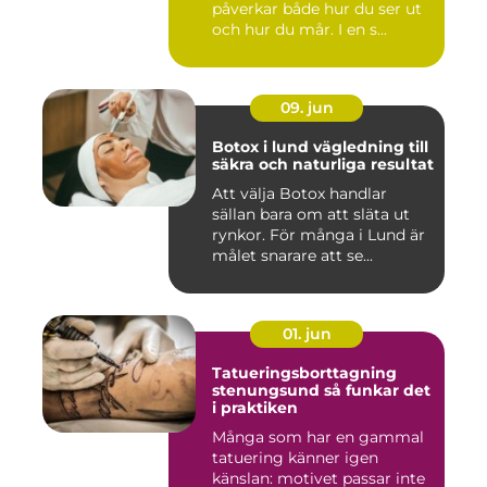
påverkar både hur du ser ut
och hur du mår. I en s...
09. jun
Botox i lund vägledning till
säkra och naturliga resultat
Att välja Botox handlar
sällan bara om att släta ut
rynkor. För många i Lund är
målet snarare att se...
01. jun
Tatueringsborttagning
stenungsund så funkar det
i praktiken
Många som har en gammal
tatuering känner igen
känslan: motivet passar inte