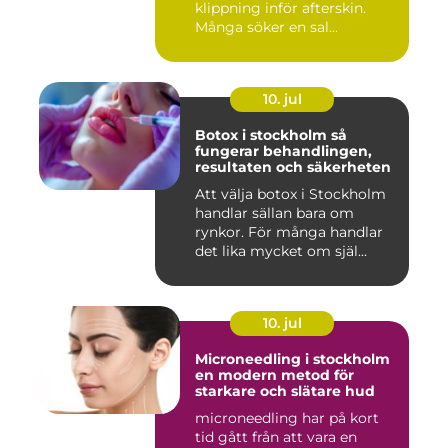
klippning inför afterskin.
Många söker en sal...
10. jul
Botox i stockholm så
fungerar behandlingen,
resultaten och säkerheten
Att välja botox i Stockholm
handlar sällan bara om
rynkor. För många handlar
det lika mycket om själ...
10. jul
Microneedling i stockholm
en modern metod för
starkare och slätare hud
microneedling har på kort
tid gått från att vara en