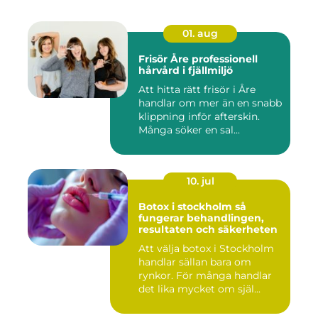
01. aug
Frisör Åre professionell
hårvård i fjällmiljö
Att hitta rätt frisör i Åre
handlar om mer än en snabb
klippning inför afterskin.
Många söker en sal...
10. jul
Botox i stockholm så
fungerar behandlingen,
resultaten och säkerheten
Att välja botox i Stockholm
handlar sällan bara om
rynkor. För många handlar
det lika mycket om själ...