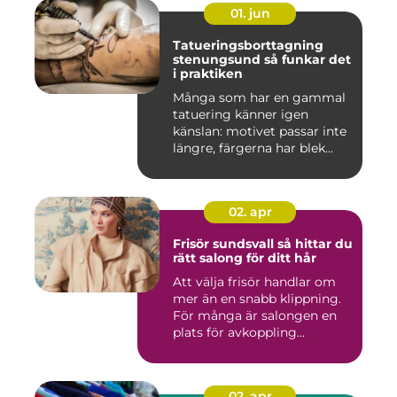
01. jun
Tatueringsborttagning
stenungsund så funkar det
i praktiken
Många som har en gammal
tatuering känner igen
känslan: motivet passar inte
längre, färgerna har blek...
02. apr
Frisör sundsvall så hittar du
rätt salong för ditt hår
Att välja frisör handlar om
mer än en snabb klippning.
För många är salongen en
plats för avkoppling...
02. apr