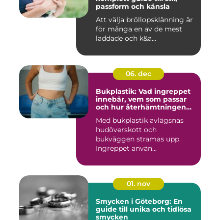
passform och känsla
Att välja bröllopsklänning är
för många en av de mest
laddade och k&a...
06. dec
Bukplastik: Vad ingreppet
innebär, vem som passar
och hur återhämtningen
ser ut
Med bukplastik avlägsnas
hudöverskott och
bukväggen stramas upp.
Ingreppet använ...
01. nov
Smycken i Göteborg: En
guide till unika och tidlösa
smycken