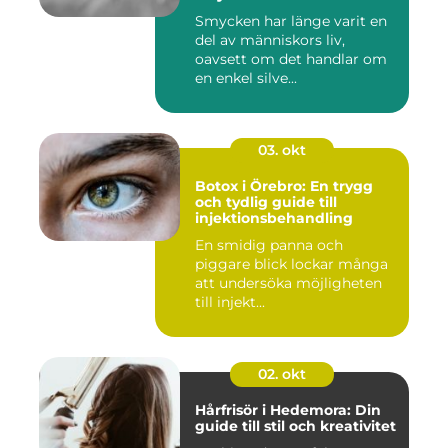
Smycken har länge varit en
del av människors liv,
oavsett om det handlar om
en enkel silve...
03. okt
Botox i Örebro: En trygg
och tydlig guide till
injektionsbehandling
En smidig panna och
piggare blick lockar många
att undersöka möjligheten
till injekt...
02. okt
Hårfrisör i Hedemora: Din
guide till stil och kreativitet