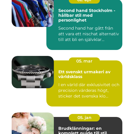
Second hand Stockholm -
hållbar stil med
personlighet
Second hand har gått från
att vara ett nischat alternativ
till att bli en självklar...
05. mar
Ett svenskt urmakeri av
världsklass
I en värld där exklusivitet och
precision värderas högt,
sticker det svenska klo...
05. jan
Brudklänningar: en
komplett guide till stil,