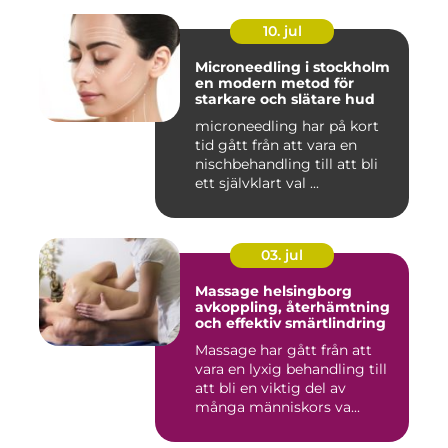
10. jul
Microneedling i stockholm
en modern metod för
starkare och slätare hud
microneedling har på kort
tid gått från att vara en
nischbehandling till att bli
ett självklart val ...
03. jul
Massage helsingborg
avkoppling, återhämtning
och effektiv smärtlindring
Massage har gått från att
vara en lyxig behandling till
att bli en viktig del av
många människors va...