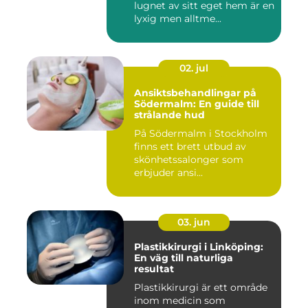
lugnet av sitt eget hem är en
lyxig men alltme...
02. jul
Ansiktsbehandlingar på
Södermalm: En guide till
strålande hud
På Södermalm i Stockholm
finns ett brett utbud av
skönhetssalonger som
erbjuder ansi...
03. jun
Plastikkirurgi i Linköping:
En väg till naturliga
resultat
Plastikkirurgi är ett område
inom medicin som