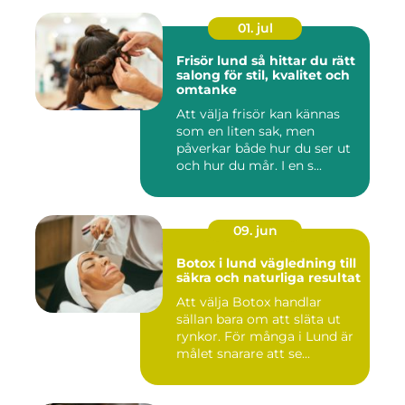
01. jul
Frisör lund så hittar du rätt
salong för stil, kvalitet och
omtanke
Att välja frisör kan kännas
som en liten sak, men
påverkar både hur du ser ut
och hur du mår. I en s...
09. jun
Botox i lund vägledning till
säkra och naturliga resultat
Att välja Botox handlar
sällan bara om att släta ut
rynkor. För många i Lund är
målet snarare att se...