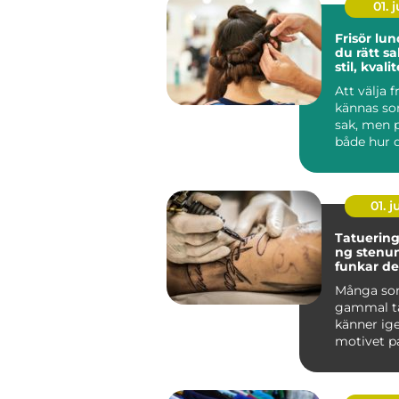
01. j
Frisör lund så hit
du rätt sa
stil, kvali
omtanke
Att välja f
kännas so
sak, men 
både hur d
och hur du
s...
01. 
Tatuering
ng stenun
funkar det
praktiken
Många so
gammal t
känner ige
motivet pa
längre, fä
blek...