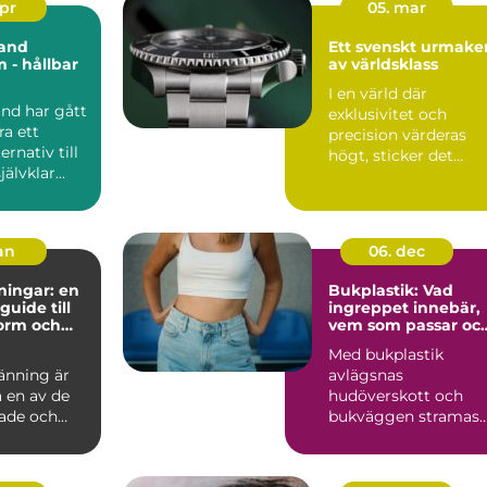
apr
05. mar
and
Ett svenskt urmaker
 - hållbar
av världsklass
I en värld där
het
nd har gått
exklusivitet och
ra ett
precision värderas
ernativ till
högt, sticker det
jälvklar...
svenska klo...
jan
06. dec
ningar: en
Bukplastik: Vad
guide till
ingreppet innebär,
form och
vem som passar oc
hur återhämtninge
Med bukplastik
ser ut
änning är
avlägsnas
 en av de
hudöverskott och
ade och
bukväggen stramas
upp. Ingreppet
använ...