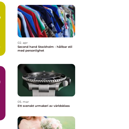
a
02. apr
Second hand Stockholm - hållbar stil
e
med personlighet
g
05. mar
Ett svenskt urmakeri av världsklass
r