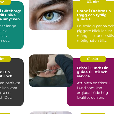
nov
03. okt
i Göteborg:
Botox i Örebro: En
ill unika
trygg och tydlig
sa smycken
guide till
injektionsbehandli
ar länge
En smidig panna oc
g
l av
piggare blick lockar
 liv,
många att undersök
m det
möjligheten till
m en enkel
injekt...
okt
01. okt
Frisör i Lund: Din
: Din
guide till stil och
stil och
service
t
den perfekta
Att hitta en frisör i
n kan vara
Lund som kan
tta en
erbjuda både hög
t. Det
kvalitet och en
personlig upplev...