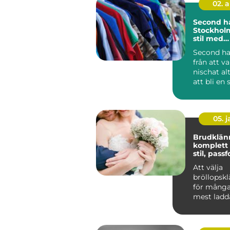
02. 
Second h
Stockholm
stil med
personlig
Second ha
från att va
nischat alt
att bli en s
05. 
Brudklän
komplett 
stil, pass
känsla
Att välja
bröllopskl
för många
mest ladd
k&a...