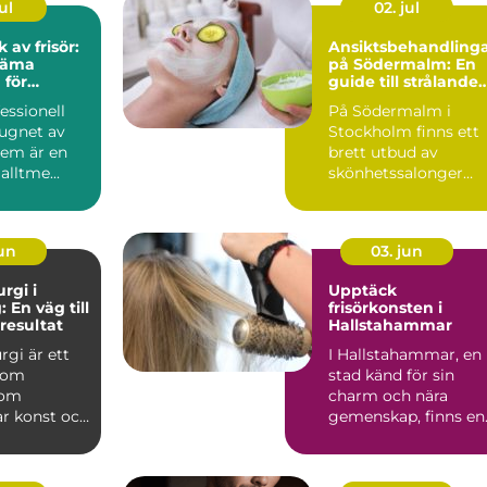
ul
02. jul
av frisör:
Ansiktsbehandling
väma
på Södermalm: En
 för
guide till strålande
hud
fessionell
På Södermalm i
lugnet av
Stockholm finns ett
hem är en
brett utbud av
alltme...
skönhetssalonger
som erbjuder ansi...
jun
03. jun
urgi i
Upptäck
 En väg till
frisörkonsten i
 resultat
Hallstahammar
rgi är ett
I Hallstahammar, en
nom
stad känd för sin
som
charm och nära
r konst och
gemenskap, finns en
ör att...
skönhet...