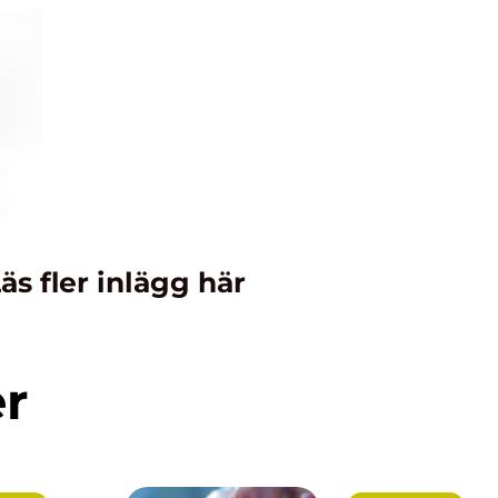
äs fler inlägg här
er