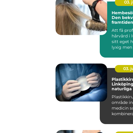
03. j
Hembesök 
Den bek
framtiden
hårvård
Att få pro
hårvård i 
sitt eget 
lyxig men 
03. 
Plastikkir
Linköping:
naturliga
Plastikkiru
område i
medicin 
kombinera
vetenskap f