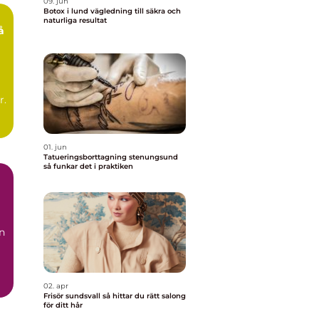
09. jun
Botox i lund vägledning till säkra och
naturliga resultat
r.
01. jun
Tatueringsborttagning stenungsund
så funkar det i praktiken
n
02. apr
Frisör sundsvall så hittar du rätt salong
för ditt hår