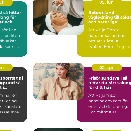
ul
09. jun
tar
Botox i lund
long för
vägledning till säkr
tet och
och naturliga
resultat
risör kan
Att välja Botox
m en liten
handlar sällan bara
påverkar
om att släta ut
u ser ut
rynkor. För många i
 mår. I en
Lund är målet snarar
att se...
jun
02. apr
sborttagni
Frisör sundsvall så
gsund så
hittar du rätt salon
 i
för ditt hår
m har en
Att välja frisör
atuering
handlar om mer än
n känslan:
en snabb klippning.
ssar inte
För många är
rgerna har
salongen en plats fö
avkoppling...