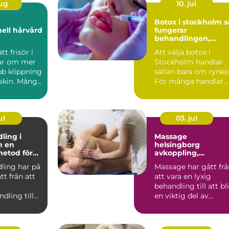
aug
10. jul
Botox i stockholm så
nell hårvård
fungerar
behandlingen,
resultaten och
tt frisör i
Att välja botox i
säkerheten
ar om mer
Stockholm handlar
bb klippning
sällan bara om rynko
rskin. Många
För många handlar
l...
det lika mycket om
själ...
ul
03. jul
ling i
Massage
en
helsingborg
etod för
avkoppling,
och slätare
återhämtning och
ling har på
Massage har gått frå
effektiv
tt från att
att vara en lyxig
smärtlindring
behandling till att bli
dling till
en viktig del av
självklart
många människors
va...