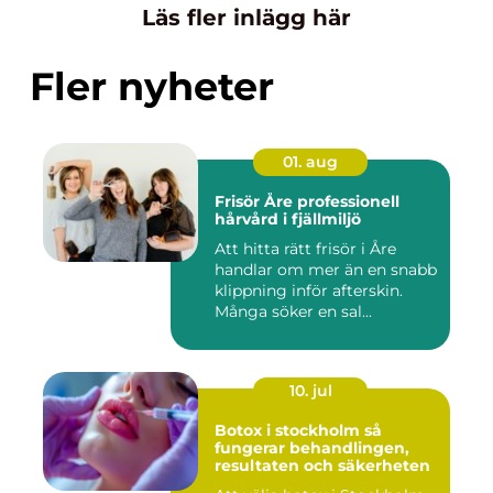
Läs fler inlägg här
Fler nyheter
01. aug
Frisör Åre professionell
hårvård i fjällmiljö
Att hitta rätt frisör i Åre
handlar om mer än en snabb
klippning inför afterskin.
Många söker en sal...
10. jul
Botox i stockholm så
fungerar behandlingen,
resultaten och säkerheten