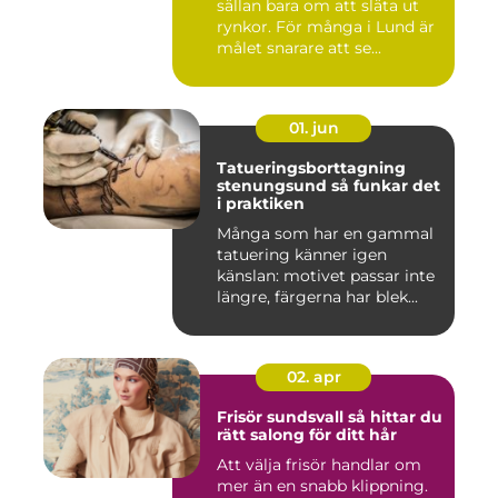
sällan bara om att släta ut
rynkor. För många i Lund är
målet snarare att se...
01. jun
Tatueringsborttagning
stenungsund så funkar det
i praktiken
Många som har en gammal
tatuering känner igen
känslan: motivet passar inte
längre, färgerna har blek...
02. apr
Frisör sundsvall så hittar du
rätt salong för ditt hår
Att välja frisör handlar om
mer än en snabb klippning.