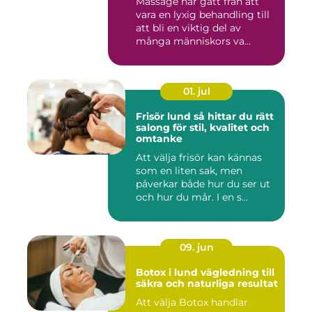
Massage har gått från att
vara en lyxig behandling till
att bli en viktig del av
många människors va...
01. jul
Frisör lund så hittar du rätt
salong för stil, kvalitet och
omtanke
Att välja frisör kan kännas
som en liten sak, men
påverkar både hur du ser ut
och hur du mår. I en s...
09. jun
Botox i lund vägledning till
säkra och naturliga resultat
Att välja Botox handlar