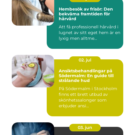
Hembesök av frisör: Den
bekväma framtiden för
hårvård
Att få professionell hårvård i
lugnet av sitt eget hem är en
lyxig men alltme...
02. jul
Ansiktsbehandlingar på
Södermalm: En guide till
strålande hud
På Södermalm i Stockholm
finns ett brett utbud av
skönhetssalonger som
erbjuder ansi...
03. jun