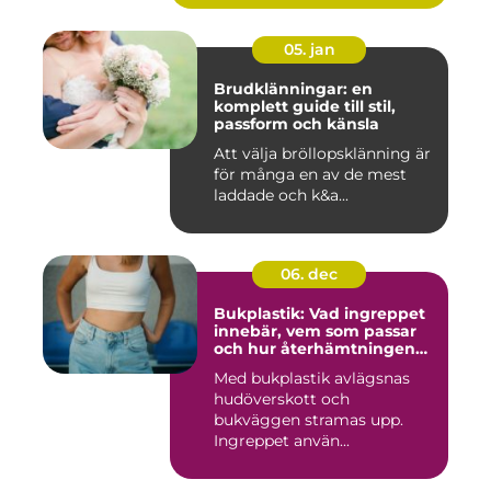
05. jan
Brudklänningar: en
komplett guide till stil,
passform och känsla
Att välja bröllopsklänning är
för många en av de mest
laddade och k&a...
06. dec
Bukplastik: Vad ingreppet
innebär, vem som passar
och hur återhämtningen
ser ut
Med bukplastik avlägsnas
hudöverskott och
bukväggen stramas upp.
Ingreppet använ...