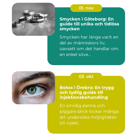
01. nov
Smycken i Göteborg: En
guide till unika och tidlösa
smycken
Smycken har länge varit en
del av människors liv,
oavsett om det handlar om
en enkel silve...
03. okt
Botox i Örebro: En trygg
och tydlig guide till
injektionsbehandling
En smidig panna och
piggare blick lockar många
att undersöka möjligheten
till injekt...