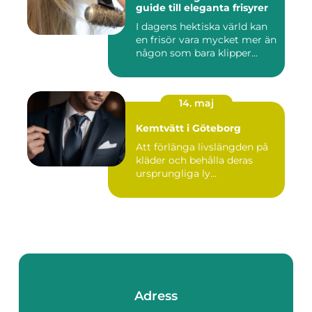
guide till eleganta frisyrer
I dagens hektiska värld kan
en frisör vara mycket mer än
någon som bara klipper...
14. maj
Kemtvätt i Göteborg
Att förlänga livslängden på
kläder och behålla deras
ursprungliga ly...
Adress