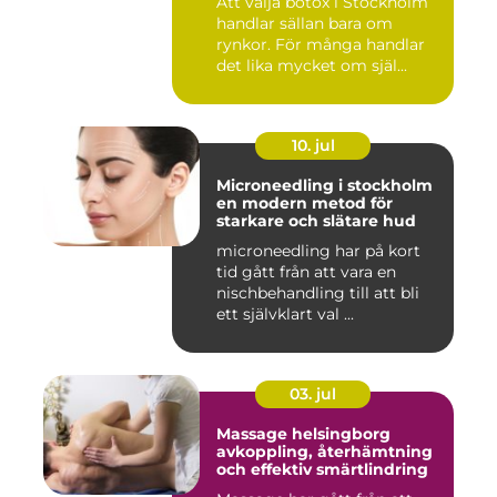
Att välja botox i Stockholm
handlar sällan bara om
rynkor. För många handlar
det lika mycket om själ...
10. jul
Microneedling i stockholm
en modern metod för
starkare och slätare hud
microneedling har på kort
tid gått från att vara en
nischbehandling till att bli
ett självklart val ...
03. jul
Massage helsingborg
avkoppling, återhämtning
och effektiv smärtlindring