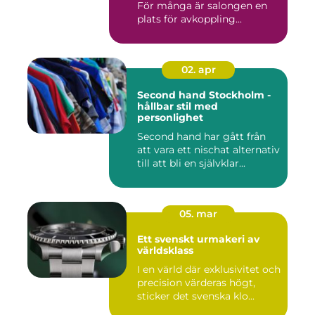
För många är salongen en
plats för avkoppling...
02. apr
Second hand Stockholm -
hållbar stil med
personlighet
Second hand har gått från
att vara ett nischat alternativ
till att bli en självklar...
05. mar
Ett svenskt urmakeri av
världsklass
I en värld där exklusivitet och
precision värderas högt,
sticker det svenska klo...