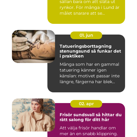
sällan bara om att släta ut
rynkor. För många i Lund är
målet snarare att se...
01. jun
Tatueringsborttagning
stenungsund så funkar det
i praktiken
Många som har en gammal
tatuering känner igen
känslan: motivet passar inte
längre, färgerna har blek...
02. apr
Frisör sundsvall så hittar du
rätt salong för ditt hår
Att välja frisör handlar om
mer än en snabb klippning.