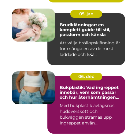
05. jan
Brudklänningar: en
komplett guide till stil,
passform och känsla
Att välja bröllopsklänning är
för många en av de mest
laddade och k&a...
06. dec
Bukplastik: Vad ingreppet
innebär, vem som passar
och hur återhämtningen
ser ut
Med bukplastik avlägsnas
hudöverskott och
bukväggen stramas upp.
Ingreppet använ...