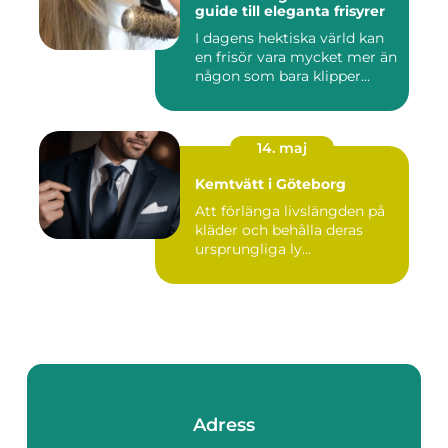
guide till eleganta frisyrer
I dagens hektiska värld kan
en frisör vara mycket mer än
någon som bara klipper...
14. maj
Kemtvätt i Göteborg
Att förlänga livslängden på
kläder och behålla deras
ursprungliga ly...
Adress