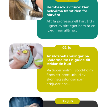
Hembesök av frisör: Den
bekväma framtiden för
hårvård
Att få professionell hårvård i
lugnet av sitt eget hem är en
lyxig men alltme...
02. jul
Ansiktsbehandlingar på
Södermalm: En guide till
strålande hud
På Södermalm i Stockholm
finns ett brett utbud av
skönhetssalonger som
erbjuder ansi...
03. jun