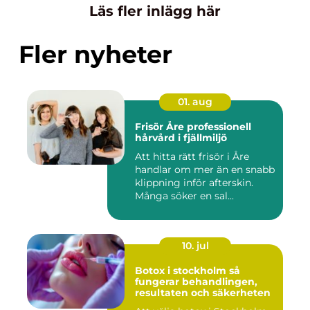
Läs fler inlägg här
Fler nyheter
01. aug
Frisör Åre professionell
hårvård i fjällmiljö
Att hitta rätt frisör i Åre
handlar om mer än en snabb
klippning inför afterskin.
Många söker en sal...
10. jul
Botox i stockholm så
fungerar behandlingen,
resultaten och säkerheten