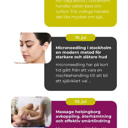
Att välja botox i Stockholm
handlar sällan bara om
rynkor. För många handlar
det lika mycket om själ...
10. jul
Microneedling i stockholm
en modern metod för
starkare och slätare hud
microneedling har på kort
tid gått från att vara en
nischbehandling till att bli
ett självklart val ...
03. jul
Massage helsingborg
avkoppling, återhämtning
och effektiv smärtlindring