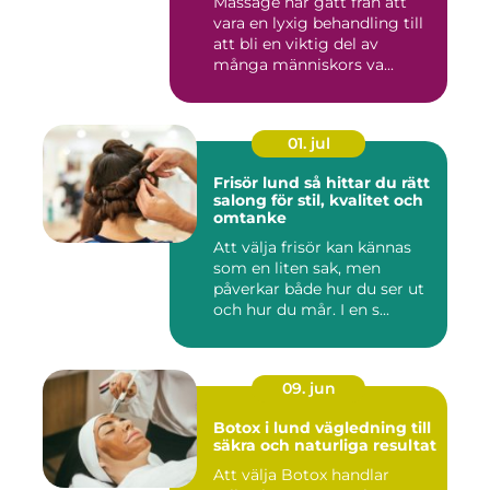
Massage har gått från att
vara en lyxig behandling till
att bli en viktig del av
många människors va...
01. jul
Frisör lund så hittar du rätt
salong för stil, kvalitet och
omtanke
Att välja frisör kan kännas
som en liten sak, men
påverkar både hur du ser ut
och hur du mår. I en s...
09. jun
Botox i lund vägledning till
säkra och naturliga resultat
Att välja Botox handlar