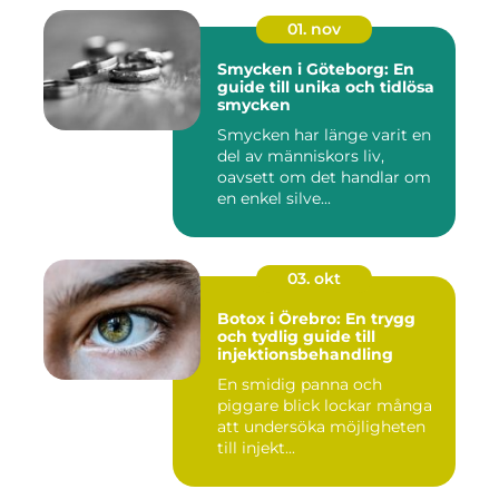
01. nov
Smycken i Göteborg: En
guide till unika och tidlösa
smycken
Smycken har länge varit en
del av människors liv,
oavsett om det handlar om
en enkel silve...
03. okt
Botox i Örebro: En trygg
och tydlig guide till
injektionsbehandling
En smidig panna och
piggare blick lockar många
att undersöka möjligheten
till injekt...