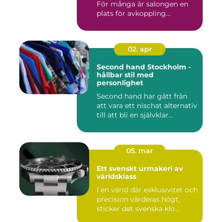
För många är salongen en
plats för avkoppling...
02. apr
Second hand Stockholm -
hållbar stil med
personlighet
Second hand har gått från
att vara ett nischat alternativ
till att bli en självklar...
05. mar
Ett svenskt urmakeri av
världsklass
I en värld där exklusivitet och
precision värderas högt,
sticker det svenska klo...