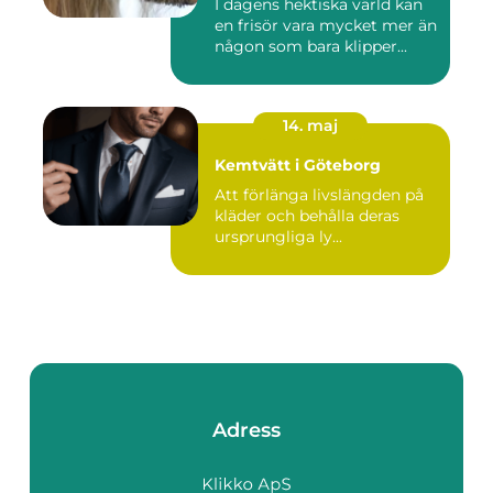
I dagens hektiska värld kan
en frisör vara mycket mer än
någon som bara klipper...
14. maj
Kemtvätt i Göteborg
Att förlänga livslängden på
kläder och behålla deras
ursprungliga ly...
Adress