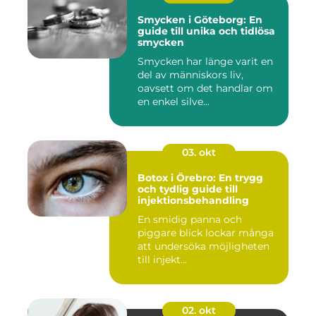
Smycken i Göteborg: En
guide till unika och tidlösa
smycken
Smycken har länge varit en
del av människors liv,
oavsett om det handlar om
en enkel silve...
03. okt
Botox i Örebro: En trygg
och tydlig guide till
injektionsbehandling
En smidig panna och
piggare blick lockar många
att undersöka möjligheten
till injekt...
02. okt