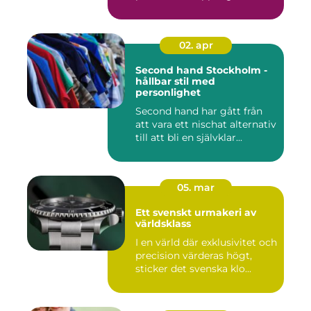
02. apr
Second hand Stockholm -
hållbar stil med
personlighet
Second hand har gått från
att vara ett nischat alternativ
till att bli en självklar...
05. mar
Ett svenskt urmakeri av
världsklass
I en värld där exklusivitet och
precision värderas högt,
sticker det svenska klo...