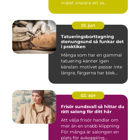
målet snarare att se...
01. jun
Tatueringsborttagning
stenungsund så funkar det
i praktiken
Många som har en gammal
tatuering känner igen
känslan: motivet passar inte
längre, färgerna har blek...
02. apr
Frisör sundsvall så hittar du
rätt salong för ditt hår
Att välja frisör handlar om
mer än en snabb klippning.
För många är salongen en
plats för avkoppling...