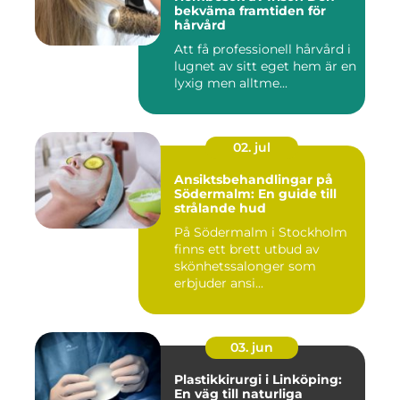
bekväma framtiden för
hårvård
Att få professionell hårvård i
lugnet av sitt eget hem är en
lyxig men alltme...
02. jul
Ansiktsbehandlingar på
Södermalm: En guide till
strålande hud
På Södermalm i Stockholm
finns ett brett utbud av
skönhetssalonger som
erbjuder ansi...
03. jun
Plastikkirurgi i Linköping:
En väg till naturliga