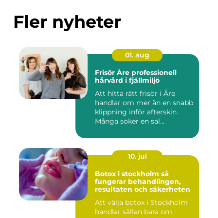
Fler nyheter
01. aug
Frisör Åre professionell
hårvård i fjällmiljö
Att hitta rätt frisör i Åre
handlar om mer än en snabb
klippning inför afterskin.
Många söker en sal...
10. jul
Botox i stockholm så
fungerar behandlingen,
resultaten och säkerheten
Att välja botox i Stockholm
handlar sällan bara om