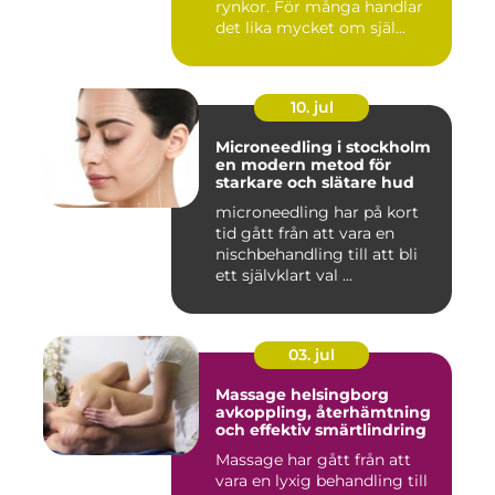
rynkor. För många handlar
det lika mycket om själ...
10. jul
Microneedling i stockholm
en modern metod för
starkare och slätare hud
microneedling har på kort
tid gått från att vara en
nischbehandling till att bli
ett självklart val ...
03. jul
Massage helsingborg
avkoppling, återhämtning
och effektiv smärtlindring
Massage har gått från att
vara en lyxig behandling till