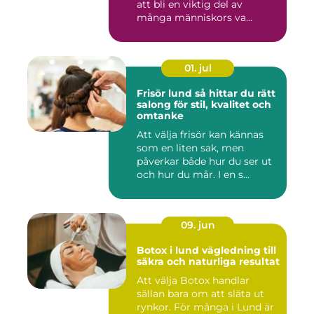
att bli en viktig del av
många människors va...
01. jul
Frisör lund så hittar du rätt
salong för stil, kvalitet och
omtanke
Att välja frisör kan kännas
som en liten sak, men
påverkar både hur du ser ut
och hur du mår. I en s...
09. jun
Botox i lund vägledning till
säkra och naturliga resultat
Att välja Botox handlar
sällan bara om att släta ut
rynkor. För många i Lund är