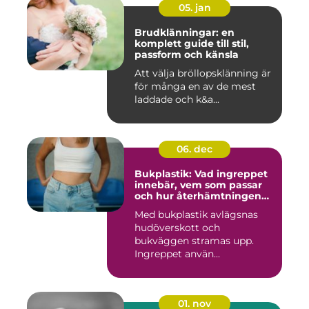
05. jan
Brudklänningar: en
komplett guide till stil,
passform och känsla
Att välja bröllopsklänning är
för många en av de mest
laddade och k&a...
06. dec
Bukplastik: Vad ingreppet
innebär, vem som passar
och hur återhämtningen
ser ut
Med bukplastik avlägsnas
hudöverskott och
bukväggen stramas upp.
Ingreppet använ...
01. nov