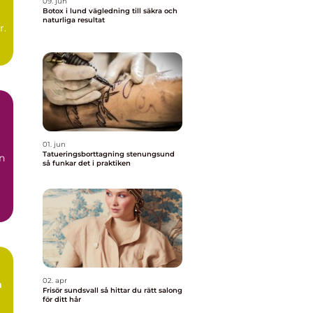
09. jun
Botox i lund vägledning till säkra och
naturliga resultat
r.
01. jun
Tatueringsborttagning stenungsund
n
så funkar det i praktiken
02. apr
a
Frisör sundsvall så hittar du rätt salong
för ditt hår