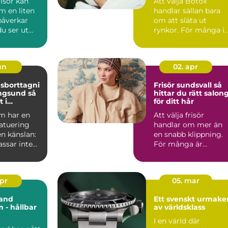
risör kan
Att välja Botox
m en liten
handlar sällan bara
påverkar
om att släta ut
u ser ut
rynkor. För många i
 mår. I en
Lund är målet snarar
att se...
jun
02. apr
sborttagni
Frisör sundsvall så
gsund så
hittar du rätt salon
 i
för ditt hår
m har en
Att välja frisör
atuering
handlar om mer än
n känslan:
en snabb klippning.
ssar inte
För många är
rgerna har
salongen en plats fö
avkoppling...
apr
05. mar
and
Ett svenskt urmaker
 - hållbar
av världsklass
I en värld där
het