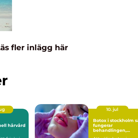
äs fler inlägg här
er
aug
10. jul
Botox i stockholm så
nell hårvård
fungerar
behandlingen,
resultaten och