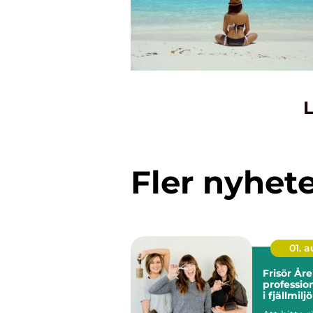
L
Fler nyhet
01. 
Frisör Åre
professio
i fjällmiljö