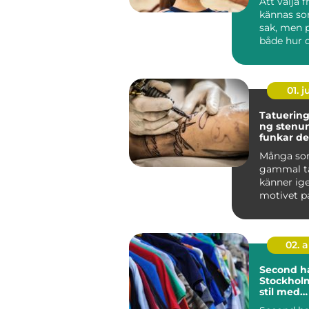
Att välja f
kännas so
sak, men 
både hur d
och hur du
s...
01. 
Tatuering
ng stenun
funkar det
praktiken
Många so
gammal t
känner ige
motivet pa
längre, fä
blek...
02. 
Second h
Stockholm
stil med
personlig