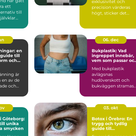
nd har gått
exklusivitet och
ra ett
precision värderas
ernativ till
högt, sticker det
jälvklar...
svenska klo...
jan
06. dec
ningar: en
Bukplastik: Vad
guide till
ingreppet innebär,
form och
vem som passar oc
hur återhämtninge
Med bukplastik
ser ut
änning är
avlägsnas
 en av de
hudöverskott och
ade och
bukväggen stramas
upp. Ingreppet
använ...
nov
03. okt
i Göteborg:
Botox i Örebro: En
ill unika
trygg och tydlig
sa smycken
guide till
injektionsbehandli