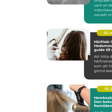
Smycken h
varit en de
människors
oavsett o
handlar o
silve...
02. 
Hårfrisör i
Hedemora
guide till 
kreativite
Att hitta 
hårfrisöre
som att hi
gömd skat
handlar...
03. j
Hembesök 
Den bek
framtiden
hårvård