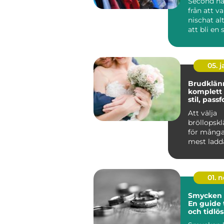
Second ha
från att va
nischat alt
att bli en s
05. 
Brudklän
komplett 
stil, pass
känsla
Att välja
bröllopskl
för många
mest ladd
k&a...
01. 
Smycken 
En guide t
och tidlö