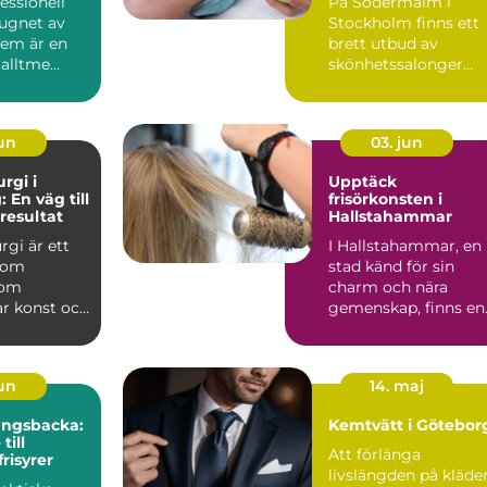
fessionell
På Södermalm i
lugnet av
Stockholm finns ett
hem är en
brett utbud av
alltme...
skönhetssalonger
som erbjuder ansi...
jun
03. jun
urgi i
Upptäck
 En väg till
frisörkonsten i
 resultat
Hallstahammar
rgi är ett
I Hallstahammar, en
nom
stad känd för sin
som
charm och nära
r konst och
gemenskap, finns en
ör att...
skönhet...
jun
14. maj
Kungsbacka:
Kemtvätt i Götebor
till
Att förlänga
risyrer
livslängden på kläde