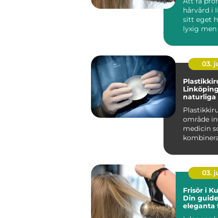
Att få pro
hårvård i 
sitt eget 
lyxig men 
03. 
Plastikkir
Linköping:
naturliga
Plastikkiru
område i
medicin 
kombinera
vetenskap f
03. 
Frisör i 
Din guide 
eleganta f