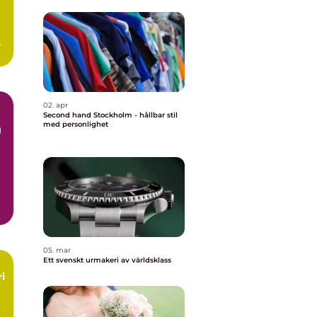
e
02. apr
Second hand Stockholm - hållbar stil
med personlighet
g
r
05. mar
Ett svenskt urmakeri av världsklass
i