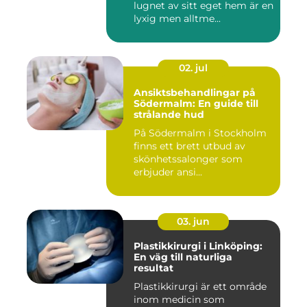
lugnet av sitt eget hem är en
lyxig men alltme...
02. jul
Ansiktsbehandlingar på
Södermalm: En guide till
strålande hud
På Södermalm i Stockholm
finns ett brett utbud av
skönhetssalonger som
erbjuder ansi...
03. jun
Plastikkirurgi i Linköping:
En väg till naturliga
resultat
Plastikkirurgi är ett område
inom medicin som