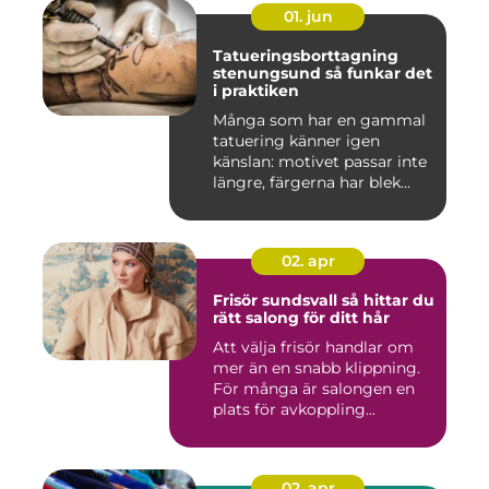
01. jun
Tatueringsborttagning
stenungsund så funkar det
i praktiken
Många som har en gammal
tatuering känner igen
känslan: motivet passar inte
längre, färgerna har blek...
02. apr
Frisör sundsvall så hittar du
rätt salong för ditt hår
Att välja frisör handlar om
mer än en snabb klippning.
För många är salongen en
plats för avkoppling...
02. apr