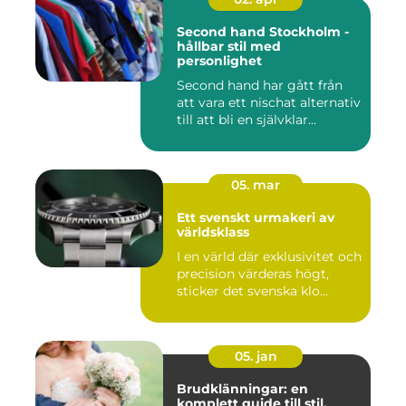
Second hand Stockholm -
hållbar stil med
personlighet
Second hand har gått från
att vara ett nischat alternativ
till att bli en självklar...
05. mar
Ett svenskt urmakeri av
världsklass
I en värld där exklusivitet och
precision värderas högt,
sticker det svenska klo...
05. jan
Brudklänningar: en
komplett guide till stil,