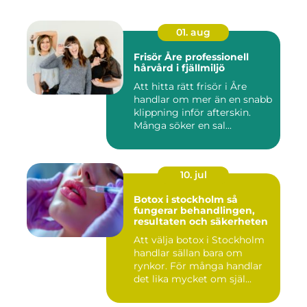
01. aug
Frisör Åre professionell
hårvård i fjällmiljö
Att hitta rätt frisör i Åre
handlar om mer än en snabb
klippning inför afterskin.
Många söker en sal...
10. jul
Botox i stockholm så
fungerar behandlingen,
resultaten och säkerheten
Att välja botox i Stockholm
handlar sällan bara om
rynkor. För många handlar
det lika mycket om själ...