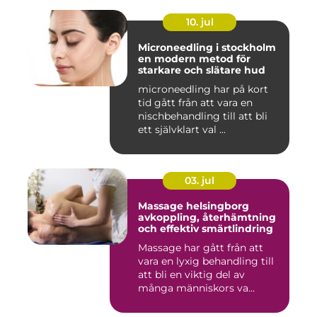
10. jul
Microneedling i stockholm
en modern metod för
starkare och slätare hud
microneedling har på kort
tid gått från att vara en
nischbehandling till att bli
ett självklart val ...
03. jul
Massage helsingborg
avkoppling, återhämtning
och effektiv smärtlindring
Massage har gått från att
vara en lyxig behandling till
att bli en viktig del av
många människors va...