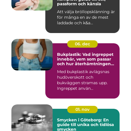
passform och känsla
Att välja bröllopsklänning är
för många en av de mest
laddade och k&a...
06. dec
Bukplastik: Vad ingreppet
innebär, vem som passar
och hur återhämtningen
ser ut
Med bukplastik avlägsnas
hudöverskott och
bukväggen stramas upp.
Ingreppet använ...
01. nov
Smycken i Göteborg: En
guide till unika och tidlösa
smycken