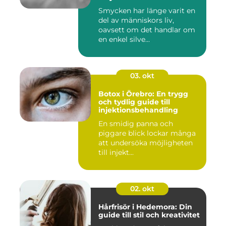
Smycken har länge varit en
del av människors liv,
oavsett om det handlar om
en enkel silve...
03. okt
Botox i Örebro: En trygg
och tydlig guide till
injektionsbehandling
En smidig panna och
piggare blick lockar många
att undersöka möjligheten
till injekt...
02. okt
Hårfrisör i Hedemora: Din
guide till stil och kreativitet