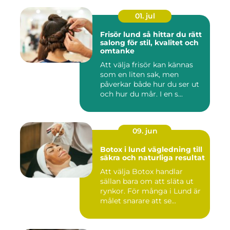
01. jul
Frisör lund så hittar du rätt
salong för stil, kvalitet och
omtanke
Att välja frisör kan kännas
som en liten sak, men
påverkar både hur du ser ut
och hur du mår. I en s...
09. jun
Botox i lund vägledning till
säkra och naturliga resultat
Att välja Botox handlar
sällan bara om att släta ut
rynkor. För många i Lund är
målet snarare att se...