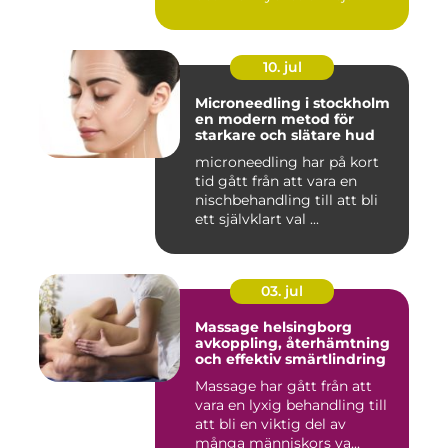
10. jul
Microneedling i stockholm
en modern metod för
starkare och slätare hud
microneedling har på kort
tid gått från att vara en
nischbehandling till att bli
ett självklart val ...
03. jul
Massage helsingborg
avkoppling, återhämtning
och effektiv smärtlindring
Massage har gått från att
vara en lyxig behandling till
att bli en viktig del av
många människors va...