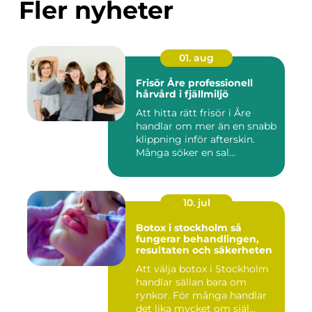
Fler nyheter
01. aug
Frisör Åre professionell
hårvård i fjällmiljö
Att hitta rätt frisör i Åre
handlar om mer än en snabb
klippning inför afterskin.
Många söker en sal...
10. jul
Botox i stockholm så
fungerar behandlingen,
resultaten och säkerheten
Att välja botox i Stockholm
handlar sällan bara om
rynkor. För många handlar
det lika mycket om själ...