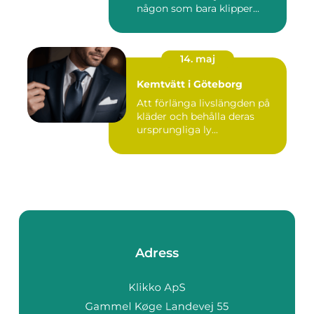
någon som bara klipper...
14. maj
Kemtvätt i Göteborg
Att förlänga livslängden på
kläder och behålla deras
ursprungliga ly...
Adress