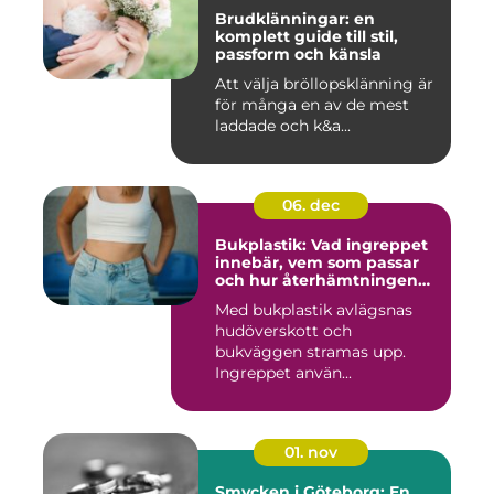
Brudklänningar: en
komplett guide till stil,
passform och känsla
Att välja bröllopsklänning är
för många en av de mest
laddade och k&a...
06. dec
Bukplastik: Vad ingreppet
innebär, vem som passar
och hur återhämtningen
ser ut
Med bukplastik avlägsnas
hudöverskott och
bukväggen stramas upp.
Ingreppet använ...
01. nov
Smycken i Göteborg: En