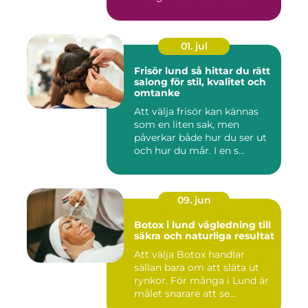
01. jul
Frisör lund så hittar du rätt
salong för stil, kvalitet och
omtanke
Att välja frisör kan kännas
som en liten sak, men
påverkar både hur du ser ut
och hur du mår. I en s...
09. jun
Botox i lund vägledning till
säkra och naturliga resultat
Att välja Botox handlar
sällan bara om att släta ut
rynkor. För många i Lund är
målet snarare att se...