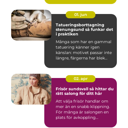
01. jun
Tatueringsborttagning
stenungsund så funkar det
i praktiken
Många som har en gammal
tatuering känner igen
känslan: motivet passar inte
längre, färgerna har blek...
02. apr
Frisör sundsvall så hittar du
rätt salong för ditt hår
Att välja frisör handlar om
mer än en snabb klippning.
För många är salongen en
plats för avkoppling...