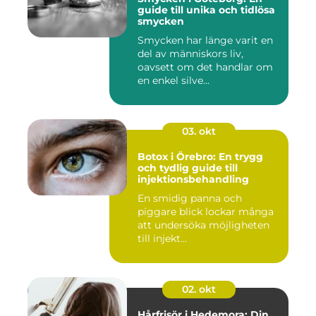
guide till unika och tidlösa
smycken
Smycken har länge varit en
del av människors liv,
oavsett om det handlar om
en enkel silve...
03. okt
Botox i Örebro: En trygg
och tydlig guide till
injektionsbehandling
En smidig panna och
piggare blick lockar många
att undersöka möjligheten
till injekt...
02. okt
Hårfrisör i Hedemora: Din