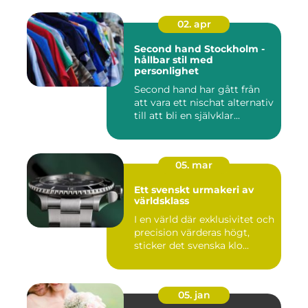
02. apr
Second hand Stockholm -
hållbar stil med
personlighet
Second hand har gått från
att vara ett nischat alternativ
till att bli en självklar...
05. mar
Ett svenskt urmakeri av
världsklass
I en värld där exklusivitet och
precision värderas högt,
sticker det svenska klo...
05. jan