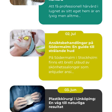
Att få professionell hårvård i
lugnet av sitt eget hem är en
lyxig men alltme...
02. jul
Ansiktsbehandlingar på
Södermalm: En guide till
strålande hud
På Södermalm i Stockholm
finns ett brett utbud av
skönhetssalonger som
erbjuder ansi...
03. jun
Plastikkirurgi i Linköping:
En väg till naturliga
resultat