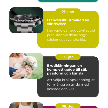
05. mar
Ett svenskt urmakeri av
världsklass
I en värld där exklusivitet och
precision värderas högt,
sticker det svenska klo...
05. jan
Brudklänningar: en
komplett guide till stil,
passform och känsla
Att välja bröllopsklänning är
för många en av de mest
laddade och k&a...
06. dec