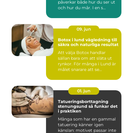
påverkar både hur du ser ut
och hur du mår. I en s...
09. jun
Botox i lund vägledning till
säkra och naturliga resultat
Att välja Botox handlar
sällan bara om att släta ut
rynkor. För många i Lund är
målet snarare att se...
01. jun
Tatueringsborttagning
stenungsund så funkar det
i praktiken
Många som har en gammal
tatuering känner igen
känslan: motivet passar inte