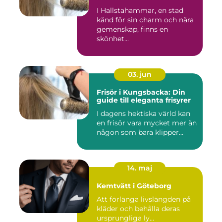
I Hallstahammar, en stad
känd för sin charm och nära
gemenskap, finns en
skönhet...
03. jun
Frisör i Kungsbacka: Din
guide till eleganta frisyrer
I dagens hektiska värld kan
en frisör vara mycket mer än
någon som bara klipper...
14. maj
Kemtvätt i Göteborg
Att förlänga livslängden på
kläder och behålla deras
ursprungliga ly...