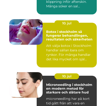
klippning inför afterskin.
Många söker en sal...
10. jul
Botox i stockholm så
fungerar behandlingen,
resultaten och säkerheten
Att välja botox i Stockholm
handlar sällan bara om
rynkor. För många handlar
det lika mycket om själ...
10. jul
Microneedling i stockholm
en modern metod för
starkare och slätare hud
microneedling har på kort
tid gått från att vara en