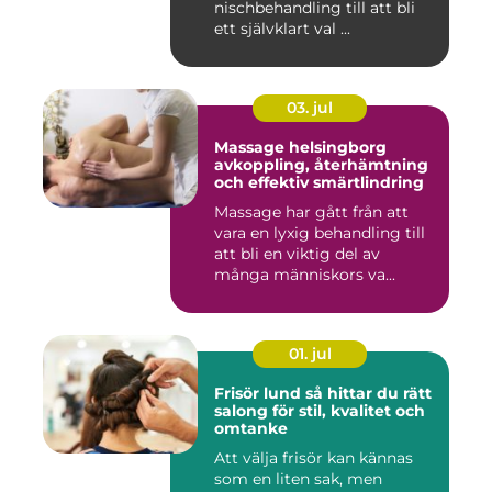
nischbehandling till att bli
ett självklart val ...
03. jul
Massage helsingborg
avkoppling, återhämtning
och effektiv smärtlindring
Massage har gått från att
vara en lyxig behandling till
att bli en viktig del av
många människors va...
01. jul
Frisör lund så hittar du rätt
salong för stil, kvalitet och
omtanke
Att välja frisör kan kännas
som en liten sak, men