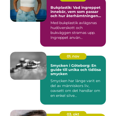
Bukplastik: Vad ingreppet
innebär, vem som passar
och hur återhämtningen
ser ut
Med bukplastik avlägsnas
hudöverskott och
bukväggen stramas upp.
Ingreppet använ...
01. nov
Smycken i Göteborg: En
guide till unika och tidlösa
smycken
Smycken har länge varit en
del av människors liv,
oavsett om det handlar om
en enkel silve...
03. okt