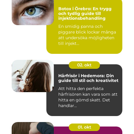
Botox i Örebro: En trygg
och tydlig guide till
injektionsbehandling
En smidig panna och
piggare blick lockar många
att undersöka möjligheten
till injekt...
02. okt
Hårfrisör i Hedemora: Din
guide till stil och kreativitet
Att hitta den perfekta
hårfrisören kan vara som att
hitta en gömd skatt. Det
handlar...
01. okt