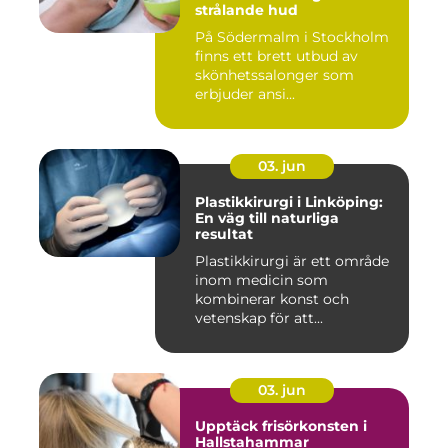
strålande hud
På Södermalm i Stockholm
finns ett brett utbud av
skönhetssalonger som
erbjuder ansi...
03. jun
Plastikkirurgi i Linköping:
En väg till naturliga
resultat
Plastikkirurgi är ett område
inom medicin som
kombinerar konst och
vetenskap för att...
03. jun
Upptäck frisörkonsten i
Hallstahammar