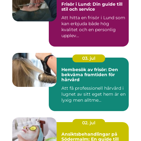
Frisör i Lund: Din guide till
stil och service
Att hitta en frisör i Lund som
kan erbjuda både hög
kvalitet och en personlig
upplev...
03. jul
Hembesök av frisör: Den
bekväma framtiden för
hårvård
Att få professionell hårvård i
lugnet av sitt eget hem är en
lyxig men alltme...
02. jul
Ansiktsbehandlingar på
Södermalm: En guide till