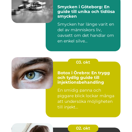
Smycken i Göteborg: En
guide till unika och tidlösa
smycken
Smycken har länge varit en
del av människors liv,
oavsett om det handlar om
en enkel silve...
03. okt
Botox i Örebro: En trygg
och tydlig guide till
injektionsbehandling
En smidig panna och
piggare blick lockar många
att undersöka möjligheten
till injekt...
02. okt