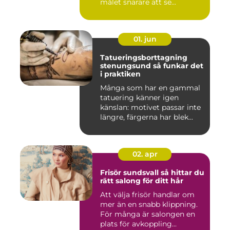
målet snarare att se...
01. jun
Tatueringsborttagning
stenungsund så funkar det
i praktiken
Många som har en gammal
tatuering känner igen
känslan: motivet passar inte
längre, färgerna har blek...
02. apr
Frisör sundsvall så hittar du
rätt salong för ditt hår
Att välja frisör handlar om
mer än en snabb klippning.
För många är salongen en
plats för avkoppling...