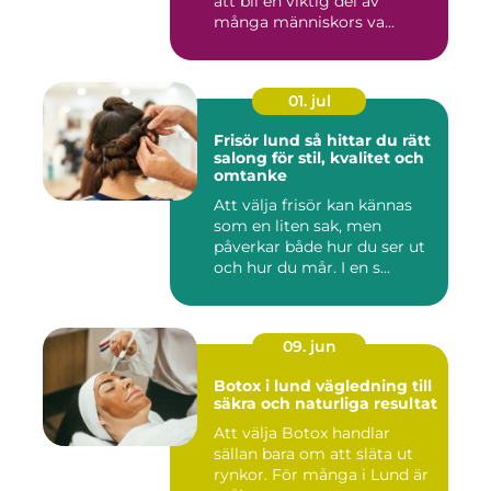
att bli en viktig del av
många människors va...
01. jul
Frisör lund så hittar du rätt
salong för stil, kvalitet och
omtanke
Att välja frisör kan kännas
som en liten sak, men
påverkar både hur du ser ut
och hur du mår. I en s...
09. jun
Botox i lund vägledning till
säkra och naturliga resultat
Att välja Botox handlar
sällan bara om att släta ut
rynkor. För många i Lund är