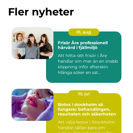
Fler nyheter
01. aug
Frisör Åre professionell
hårvård i fjällmiljö
Att hitta rätt frisör i Åre
handlar om mer än en snabb
klippning inför afterskin.
Många söker en sal...
10. jul
Botox i stockholm så
fungerar behandlingen,
resultaten och säkerheten
Att välja botox i Stockholm
handlar sällan bara om