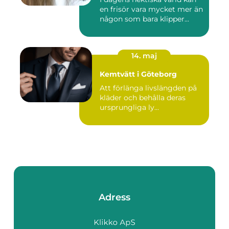
en frisör vara mycket mer än
någon som bara klipper...
14. maj
Kemtvätt i Göteborg
Att förlänga livslängden på
kläder och behålla deras
ursprungliga ly...
Adress