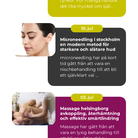
rynkor. För många handlar
det lika mycket om själ...
10. jul
Microneedling i stockholm
en modern metod för
starkare och slätare hud
microneedling har på kort
tid gått från att vara en
nischbehandling till att bli
ett självklart val ...
03. jul
Massage helsingborg
avkoppling, återhämtning
och effektiv smärtlindring
Massage har gått från att
vara en lyxig behandling till