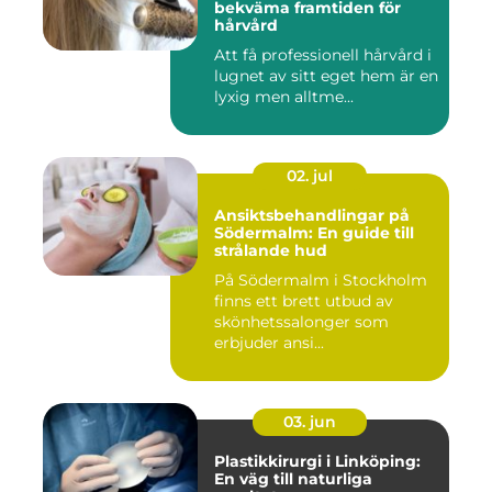
bekväma framtiden för
hårvård
Att få professionell hårvård i
lugnet av sitt eget hem är en
lyxig men alltme...
02. jul
Ansiktsbehandlingar på
Södermalm: En guide till
strålande hud
På Södermalm i Stockholm
finns ett brett utbud av
skönhetssalonger som
erbjuder ansi...
03. jun
Plastikkirurgi i Linköping:
En väg till naturliga