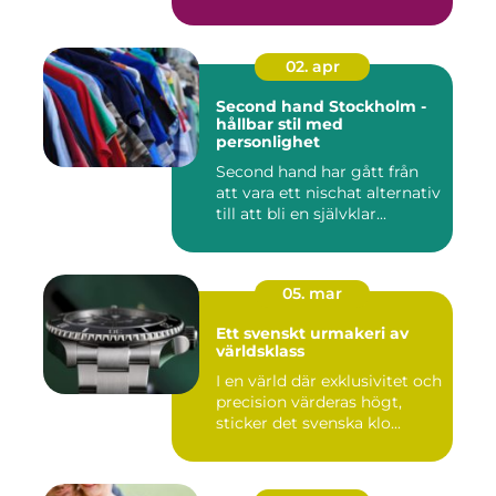
02. apr
Second hand Stockholm -
hållbar stil med
personlighet
Second hand har gått från
att vara ett nischat alternativ
till att bli en självklar...
05. mar
Ett svenskt urmakeri av
världsklass
I en värld där exklusivitet och
precision värderas högt,
sticker det svenska klo...