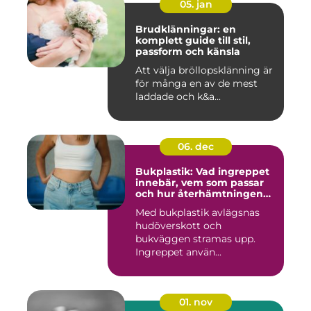
05. jan
Brudklänningar: en
komplett guide till stil,
passform och känsla
Att välja bröllopsklänning är
för många en av de mest
laddade och k&a...
06. dec
Bukplastik: Vad ingreppet
innebär, vem som passar
och hur återhämtningen
ser ut
Med bukplastik avlägsnas
hudöverskott och
bukväggen stramas upp.
Ingreppet använ...
01. nov