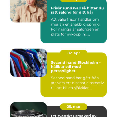
Frisör sundsvall så hittar du
rätt salong för ditt hår
Att välja frisör handlar om
mer än en snabb klippning.
För många är salongen en
plats för avkoppling...
02. apr
Second hand Stockholm -
hållbar stil med
personlighet
Second hand har gått från
att vara ett nischat alternativ
till att bli en självklar...
05. mar
Ett svenskt urmakeri av