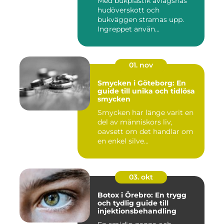
Med bukplastik avlägsnas
hudöverskott och
bukväggen stramas upp.
Ingreppet använ...
01. nov
Smycken i Göteborg: En
guide till unika och tidlösa
smycken
Smycken har länge varit en
del av människors liv,
oavsett om det handlar om
en enkel silve...
03. okt
Botox i Örebro: En trygg
och tydlig guide till
injektionsbehandling