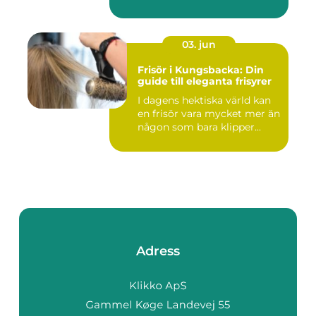
03. jun
Frisör i Kungsbacka: Din
guide till eleganta frisyrer
I dagens hektiska värld kan
en frisör vara mycket mer än
någon som bara klipper...
Adress