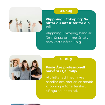
09. aug
Klippning i Enköping: Så
hittar du rätt frisör för din
stil
Klippning Enköping handlar
för många om mer än att
bara korta håret. En g...
01. aug
Frisör Åre professionell
hårvård i fjällmiljö
Att hitta rätt frisör i Åre
handlar om mer än en snabb
klippning inför afterskin.
Många söker en sal...