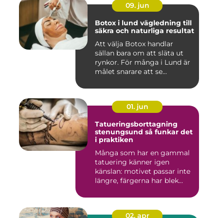
09. jun
Botox i lund vägledning till
säkra och naturliga resultat
Att välja Botox handlar
sällan bara om att släta ut
rynkor. För många i Lund är
målet snarare att se...
01. jun
Tatueringsborttagning
stenungsund så funkar det
i praktiken
Många som har en gammal
tatuering känner igen
känslan: motivet passar inte
längre, färgerna har blek...
02. apr