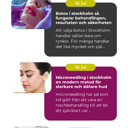
10. jul
Botox i stockholm så
fungerar behandlingen,
resultaten och säkerheten
Att välja botox i Stockholm
handlar sällan bara om
rynkor. För många handlar
det lika mycket om själ...
10. jul
Microneedling i stockholm
en modern metod för
starkare och slätare hud
microneedling har på kort
tid gått från att vara en
nischbehandling till att bli
ett självklart val ...