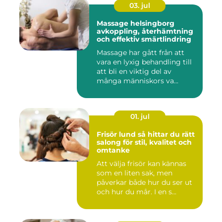
03. jul
Massage helsingborg
avkoppling, återhämtning
och effektiv smärtlindring
Massage har gått från att
vara en lyxig behandling till
att bli en viktig del av
många människors va...
01. jul
Frisör lund så hittar du rätt
salong för stil, kvalitet och
omtanke
Att välja frisör kan kännas
som en liten sak, men
påverkar både hur du ser ut
och hur du mår. I en s...