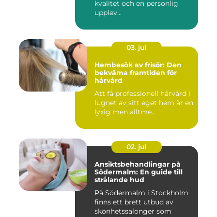
kvalitet och en personlig
upplev...
03. jul
Hembesök av frisör: Den
bekväma framtiden för
hårvård
Att få professionell hårvård i
lugnet av sitt eget hem är en
lyxig men alltme...
02. jul
Ansiktsbehandlingar på
Södermalm: En guide till
strålande hud
På Södermalm i Stockholm
finns ett brett utbud av
skönhetssalonger som