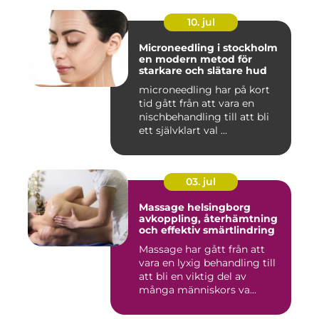
10. jul
Microneedling i stockholm
en modern metod för
starkare och slätare hud
microneedling har på kort
tid gått från att vara en
nischbehandling till att bli
ett självklart val ...
03. jul
Massage helsingborg
avkoppling, återhämtning
och effektiv smärtlindring
Massage har gått från att
vara en lyxig behandling till
att bli en viktig del av
många människors va...