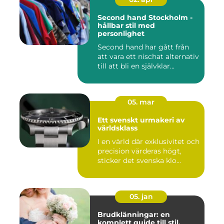
Second hand Stockholm -
hållbar stil med
personlighet
Second hand har gått från
att vara ett nischat alternativ
till att bli en självklar...
05. mar
Ett svenskt urmakeri av
världsklass
I en värld där exklusivitet och
precision värderas högt,
sticker det svenska klo...
05. jan
Brudklänningar: en
komplett guide till stil,