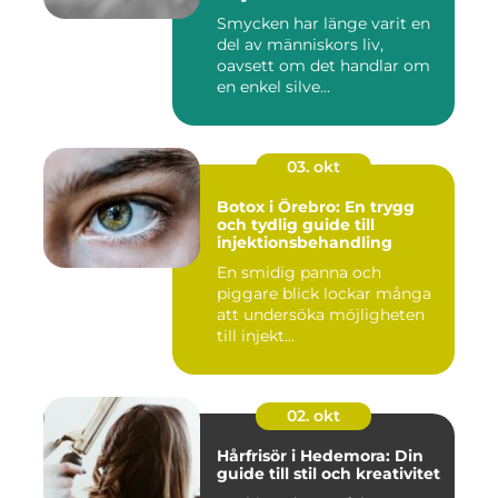
Smycken har länge varit en
del av människors liv,
oavsett om det handlar om
en enkel silve...
03. okt
Botox i Örebro: En trygg
och tydlig guide till
injektionsbehandling
En smidig panna och
piggare blick lockar många
att undersöka möjligheten
till injekt...
02. okt
Hårfrisör i Hedemora: Din
guide till stil och kreativitet