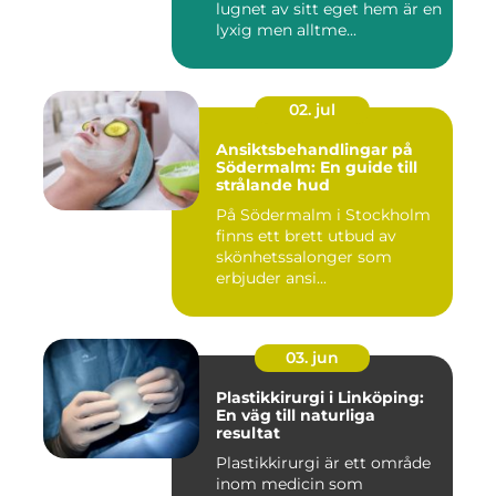
lugnet av sitt eget hem är en
lyxig men alltme...
02. jul
Ansiktsbehandlingar på
Södermalm: En guide till
strålande hud
På Södermalm i Stockholm
finns ett brett utbud av
skönhetssalonger som
erbjuder ansi...
03. jun
Plastikkirurgi i Linköping:
En väg till naturliga
resultat
Plastikkirurgi är ett område
inom medicin som