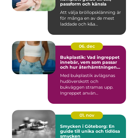
passform och känsla
Att välja bröllopsklänning är
för många en av de mest
laddade och k&a...
06. dec
Bukplastik: Vad ingreppet
innebär, vem som passar
och hur återhämtningen
ser ut
Med bukplastik avlägsnas
hudöverskott och
bukväggen stramas upp.
Ingreppet använ...
01. nov
Smycken i Göteborg: En
guide till unika och tidlösa
smycken