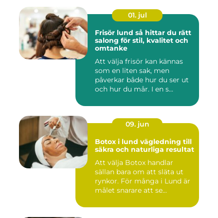
01. jul
Frisör lund så hittar du rätt
salong för stil, kvalitet och
omtanke
Att välja frisör kan kännas
som en liten sak, men
påverkar både hur du ser ut
och hur du mår. I en s...
09. jun
Botox i lund vägledning till
säkra och naturliga resultat
Att välja Botox handlar
sällan bara om att släta ut
rynkor. För många i Lund är
målet snarare att se...