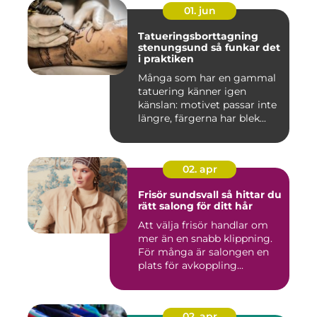
01. jun
Tatueringsborttagning
stenungsund så funkar det
i praktiken
Många som har en gammal
tatuering känner igen
känslan: motivet passar inte
längre, färgerna har blek...
02. apr
Frisör sundsvall så hittar du
rätt salong för ditt hår
Att välja frisör handlar om
mer än en snabb klippning.
För många är salongen en
plats för avkoppling...
02. apr