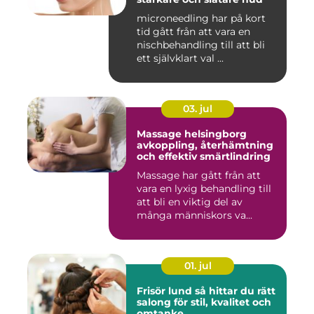
microneedling har på kort
tid gått från att vara en
nischbehandling till att bli
ett självklart val ...
03. jul
Massage helsingborg
avkoppling, återhämtning
och effektiv smärtlindring
Massage har gått från att
vara en lyxig behandling till
att bli en viktig del av
många människors va...
01. jul
Frisör lund så hittar du rätt
salong för stil, kvalitet och
omtanke