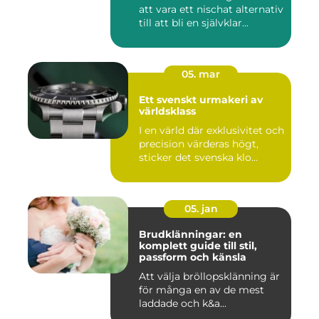
att vara ett nischat alternativ
till att bli en självklar...
05. mar
Ett svenskt urmakeri av
världsklass
I en värld där exklusivitet och
precision värderas högt,
sticker det svenska klo...
05. jan
Brudklänningar: en
komplett guide till stil,
passform och känsla
Att välja bröllopsklänning är
för många en av de mest
laddade och k&a...