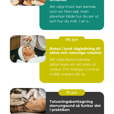
Att välja frisör kan kännas
som en liten sak, men
påverkar både hur du ser ut
och hur du mår. I en s...
09. jun
Botox i lund vägledning till
säkra och naturliga resultat
Att välja Botox handlar
sällan bara om att släta ut
rynkor. För många i Lund är
målet snarare att se...
01. jun
Tatueringsborttagning
stenungsund så funkar det
i praktiken