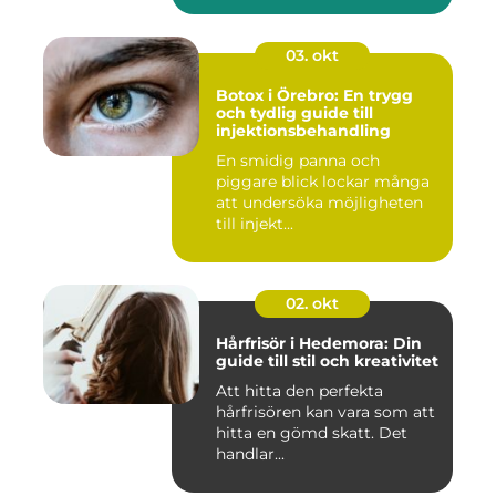
03. okt
Botox i Örebro: En trygg
och tydlig guide till
injektionsbehandling
En smidig panna och
piggare blick lockar många
att undersöka möjligheten
till injekt...
02. okt
Hårfrisör i Hedemora: Din
guide till stil och kreativitet
Att hitta den perfekta
hårfrisören kan vara som att
hitta en gömd skatt. Det
handlar...