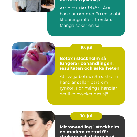
Att hitta rätt frisör i Åre
handlar om mer än en snabb
klippning inför afterskin.
Många söker en sal...
10. jul
Botox i stockholm så
fungerar behandlingen,
resultaten och säkerheten
Att välja botox i Stockholm
handlar sällan bara om
rynkor. För många handlar
det lika mycket om själ...
10. jul
Microneedling i stockholm
en modern metod för
starkare och slätare hud