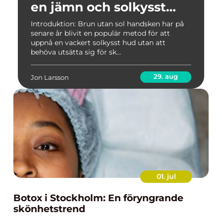
en jämn och solkysst
hud
Introduktion: Brun utan sol handsken har på
senare år blivit en populär metod för att
uppnå en vackert solkysst hud utan att
behöva utsätta sig för sk...
29. aug
Jon Larsson
01. jul
Botox i Stockholm: En föryngrande
skönhetstrend