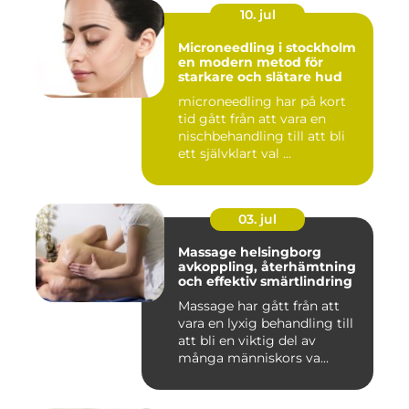
10. jul
Microneedling i stockholm
en modern metod för
starkare och slätare hud
microneedling har på kort
tid gått från att vara en
nischbehandling till att bli
ett självklart val ...
03. jul
Massage helsingborg
avkoppling, återhämtning
och effektiv smärtlindring
Massage har gått från att
vara en lyxig behandling till
att bli en viktig del av
många människors va...