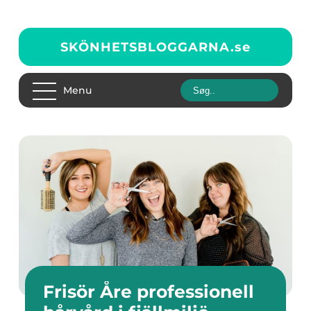
SKÖNHETSBLOGGARNA.
se
Menu
Frisör Åre professionell