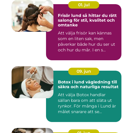
01. jul
Frisör lund så hittar du rätt
salong för stil, kvalitet och
omtanke
Att välja frisör kan kännas
som en liten sak, men
påverkar både hur du ser ut
och hur du mår. I en s...
09. jun
Botox i lund vägledning till
säkra och naturliga resultat
Att välja Botox handlar
sällan bara om att släta ut
rynkor. För många i Lund är
målet snarare att se...