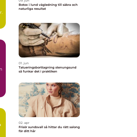
09. jun
Botox i lund vägledning till säkra och
naturliga resultat
r.
01. jun
Tatueringsborttagning stenungsund
n
så funkar det i praktiken
02. apr
a
Frisör sundsvall så hittar du rätt salong
för ditt hår