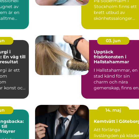
fessionell
På Södermalm i
lugnet av
Stockholm finns ett
hem är en
brett utbud av
alltme...
skönhetssalonger
som erbjuder ansi...
jun
03. jun
urgi i
Upptäck
 En väg till
frisörkonsten i
 resultat
Hallstahammar
rgi är ett
I Hallstahammar, en
nom
stad känd för sin
som
charm och nära
r konst och
gemenskap, finns en
ör att...
skönhet...
jun
14. maj
Kungsbacka:
Kemtvätt i Götebor
till
Att förlänga
risyrer
livslängden på kläde