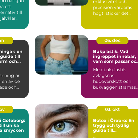
nd har gått
exklusivitet och
ra ett
precision värderas
ernativ till
högt, sticker det
jälvklar...
svenska klo...
jan
06. dec
ningar: en
Bukplastik: Vad
guide till
ingreppet innebär,
form och
vem som passar oc
hur återhämtninge
Med bukplastik
ser ut
änning är
avlägsnas
 en av de
hudöverskott och
ade och
bukväggen stramas
upp. Ingreppet
använ...
nov
03. okt
i Göteborg:
Botox i Örebro: En
ill unika
trygg och tydlig
sa smycken
guide till
injektionsbehandli