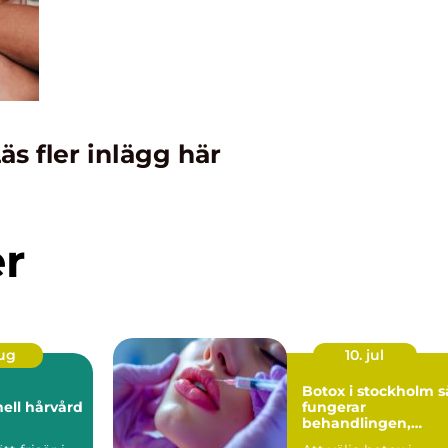
äs fler inlägg här
er
aug
10. jul
Botox i stockholm så
nell hårvård
fungerar
behandlingen,
resultaten och