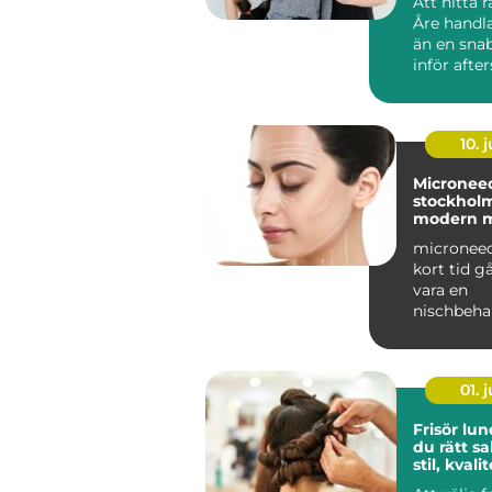
Att hitta rä
Åre handl
än en sna
inför afte
söker en sa
10. j
Microneed
stockholm 
modern m
starkare 
microneed
hud
kort tid gå
vara en
nischbehan
att bli ett 
val ...
01. j
Frisör lund så hit
du rätt sa
stil, kvali
omtanke