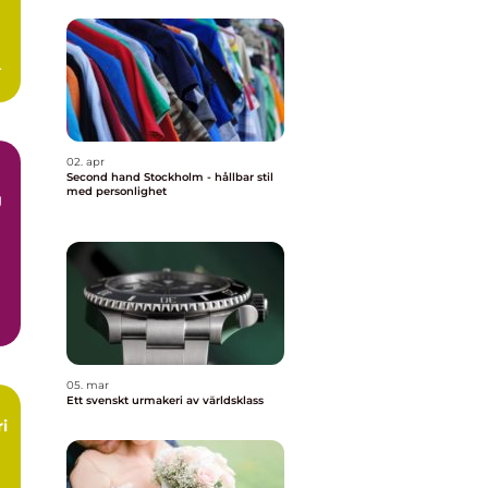
e
02. apr
Second hand Stockholm - hållbar stil
med personlighet
g
r
05. mar
Ett svenskt urmakeri av världsklass
i