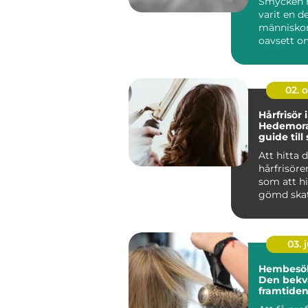
Smycken h
varit en de
människors
oavsett o
handlar o
silve...
02. 
Hårfrisör i
Hedemora
guide till 
kreativite
Att hitta 
hårfrisöre
som att hi
gömd skat
handlar...
03. j
Hembesök 
Den bek
framtiden
hårvård