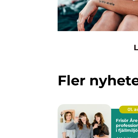
L
Fler nyhet
01. 
Frisör Åre
professio
i fjällmiljö