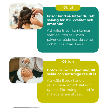
01. jul
Frisör lund så hittar du rätt
salong för stil, kvalitet och
omtanke
Att välja frisör kan kännas
som en liten sak, men
påverkar både hur du ser ut
och hur du mår. I en s...
09. jun
Botox i lund vägledning till
säkra och naturliga resultat
Att välja Botox handlar
sällan bara om att släta ut
rynkor. För många i Lund är
målet snarare att se...