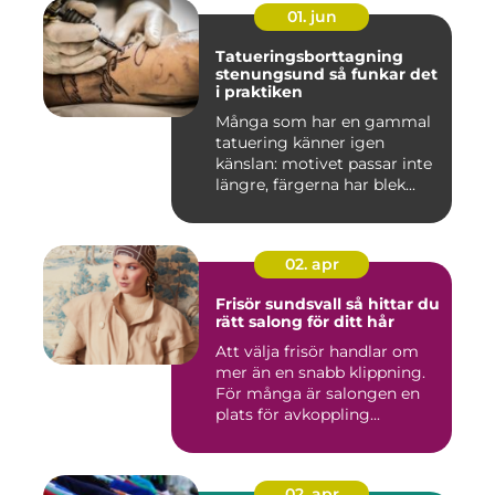
01. jun
Tatueringsborttagning
stenungsund så funkar det
i praktiken
Många som har en gammal
tatuering känner igen
känslan: motivet passar inte
längre, färgerna har blek...
02. apr
Frisör sundsvall så hittar du
rätt salong för ditt hår
Att välja frisör handlar om
mer än en snabb klippning.
För många är salongen en
plats för avkoppling...
02. apr