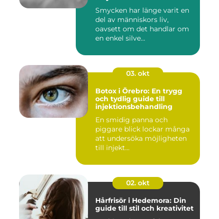
Smycken har länge varit en
del av människors liv,
oavsett om det handlar om
en enkel silve...
03. okt
Botox i Örebro: En trygg
och tydlig guide till
injektionsbehandling
En smidig panna och
piggare blick lockar många
att undersöka möjligheten
till injekt...
02. okt
Hårfrisör i Hedemora: Din
guide till stil och kreativitet