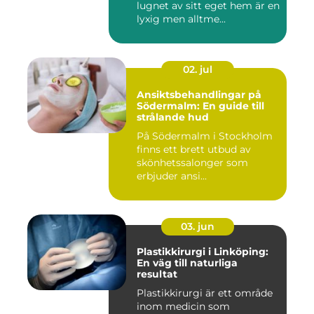
lugnet av sitt eget hem är en
lyxig men alltme...
02. jul
Ansiktsbehandlingar på
Södermalm: En guide till
strålande hud
På Södermalm i Stockholm
finns ett brett utbud av
skönhetssalonger som
erbjuder ansi...
03. jun
Plastikkirurgi i Linköping:
En väg till naturliga
resultat
Plastikkirurgi är ett område
inom medicin som