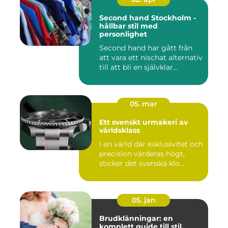
Second hand Stockholm -
hållbar stil med
personlighet
Second hand har gått från
att vara ett nischat alternativ
till att bli en självklar...
05. mar
Ett svenskt urmakeri av
världsklass
I en värld där exklusivitet och
precision värderas högt,
sticker det svenska klo...
05. jan
Brudklänningar: en
komplett guide till stil,