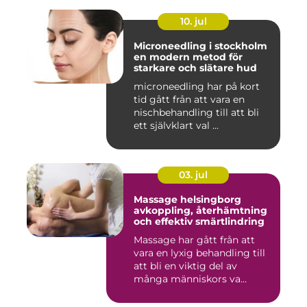
10. jul
Microneedling i stockholm
en modern metod för
starkare och slätare hud
microneedling har på kort
tid gått från att vara en
nischbehandling till att bli
ett självklart val ...
03. jul
Massage helsingborg
avkoppling, återhämtning
och effektiv smärtlindring
Massage har gått från att
vara en lyxig behandling till
att bli en viktig del av
många människors va...