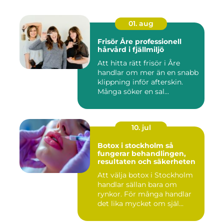
01. aug
Frisör Åre professionell
hårvård i fjällmiljö
Att hitta rätt frisör i Åre
handlar om mer än en snabb
klippning inför afterskin.
Många söker en sal...
10. jul
Botox i stockholm så
fungerar behandlingen,
resultaten och säkerheten
Att välja botox i Stockholm
handlar sällan bara om
rynkor. För många handlar
det lika mycket om själ...