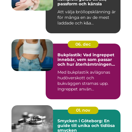
passform och känsla
Att välja bröllopsklänning är
för många en av de mest
laddade och k&a...
06. dec
Bukplastik: Vad ingreppet
innebär, vem som passar
och hur återhämtningen
ser ut
Med bukplastik avlägsnas
hudöverskott och
bukväggen stramas upp.
Ingreppet använ...
01. nov
Smycken i Göteborg: En
guide till unika och tidlösa
smycken