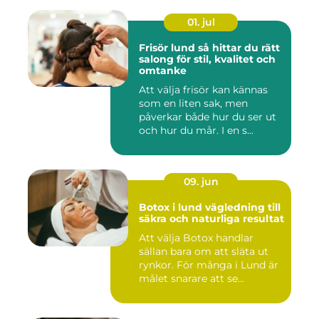
01. jul
Frisör lund så hittar du rätt
salong för stil, kvalitet och
omtanke
Att välja frisör kan kännas
som en liten sak, men
påverkar både hur du ser ut
och hur du mår. I en s...
09. jun
Botox i lund vägledning till
säkra och naturliga resultat
Att välja Botox handlar
sällan bara om att släta ut
rynkor. För många i Lund är
målet snarare att se...