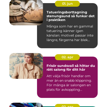
01. jun
Tatueringsborttagning
stenungsund så funkar det
i praktiken
Många som har en gammal
tatuering känner igen
känslan: motivet passar inte
längre, färgerna har blek...
02. apr
Frisör sundsvall så hittar du
rätt salong för ditt hår
Att välja frisör handlar om
mer än en snabb klippning.
För många är salongen en
plats för avkoppling...
02. apr