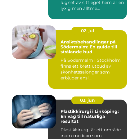
lugnet av sitt eget hem är en
lyxig men alltme...
02. jul
Ansiktsbehandlingar på
Södermalm: En guide till
strålande hud
På Södermalm i Stockholm
finns ett brett utbud av
skönhetssalonger som
erbjuder ansi...
03. jun
Plastikkirurgi i Linköping:
En väg till naturliga
resultat
Plastikkirurgi är ett område
inom medicin som