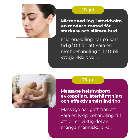
10. jul
Microneedling i stockholm
en modern metod för
starkare och slätare hud
microneedling har på kort
tid gått från att vara en
nischbehandling till att bli
ett självklart val ...
03. jul
Massage helsingborg
avkoppling, återhämtning
och effektiv smärtlindring
Massage har gått från att
vara en lyxig behandling till
att bli en viktig del av
många människors va...