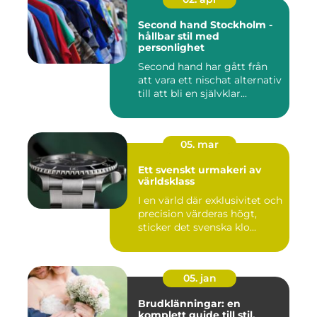
Second hand Stockholm -
hållbar stil med
personlighet
Second hand har gått från
att vara ett nischat alternativ
till att bli en självklar...
05. mar
Ett svenskt urmakeri av
världsklass
I en värld där exklusivitet och
precision värderas högt,
sticker det svenska klo...
05. jan
Brudklänningar: en
komplett guide till stil,