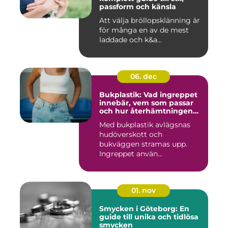
passform och känsla
Att välja bröllopsklänning är
för många en av de mest
laddade och k&a...
06. dec
Bukplastik: Vad ingreppet
innebär, vem som passar
och hur återhämtningen
ser ut
Med bukplastik avlägsnas
hudöverskott och
bukväggen stramas upp.
Ingreppet använ...
01. nov
Smycken i Göteborg: En
guide till unika och tidlösa
smycken