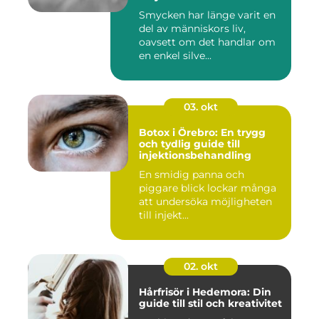
Smycken har länge varit en
del av människors liv,
oavsett om det handlar om
en enkel silve...
03. okt
Botox i Örebro: En trygg
och tydlig guide till
injektionsbehandling
En smidig panna och
piggare blick lockar många
att undersöka möjligheten
till injekt...
02. okt
Hårfrisör i Hedemora: Din
guide till stil och kreativitet