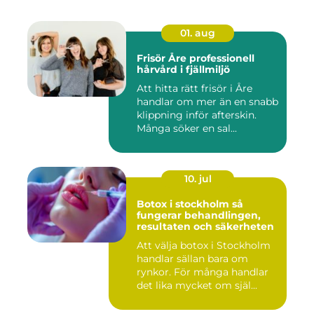
01. aug
Frisör Åre professionell
hårvård i fjällmiljö
Att hitta rätt frisör i Åre
handlar om mer än en snabb
klippning inför afterskin.
Många söker en sal...
10. jul
Botox i stockholm så
fungerar behandlingen,
resultaten och säkerheten
Att välja botox i Stockholm
handlar sällan bara om
rynkor. För många handlar
det lika mycket om själ...