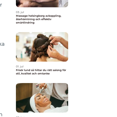
r
03. jul
Massage helsingborg avkoppling,
återhämtning och effektiv
smärtlindring
ka
01. jul
Frisör lund så hittar du rätt salong för
stil, kvalitet och omtanke
n