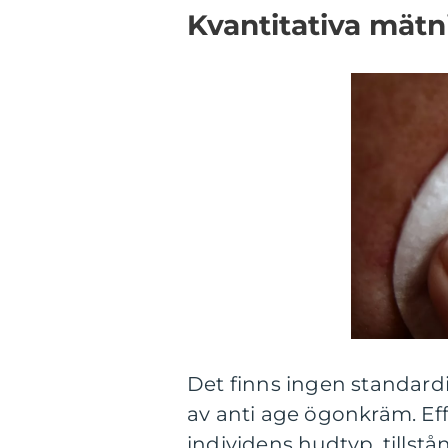
Kvantitativa mät
Det finns ingen standard
av anti age ögonkräm. Eff
individens hudtyp, tills