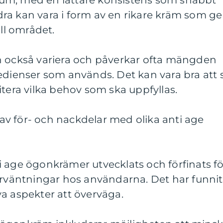
ra kan vara i form av en rikare kräm som ge
ill området.
n också variera och påverkar ofta mängden
edienser som används. Det kan vara bra att 
itera vilka behov som ska uppfyllas.
v för- och nackdelar med olika anti age
 age ögonkrämer utvecklats och förfinats fö
örväntningar hos användarna. Det har funnit
a aspekter att överväga.