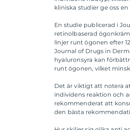
kliniska studier ge oss e
En studie publicerad i Jo
retinolbaserad ögonkräm 
linjer runt ögonen efter 
Journal of Drugs in Der
hyaluronsyra kan förbättr
runt ögonen, vilket minska
Det är viktigt att notera 
individens reaktion och 
rekommenderat att konsult
den bästa rekommendatio
Hur skiljer sig olika ant