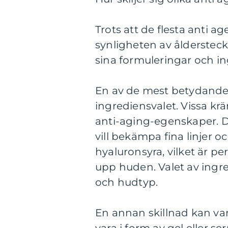
Trots att de flesta anti 
synligheten av åldersteck
sina formuleringar och in
En av de mest betydande 
ingrediensvalet. Vissa kräm
anti-aging-egenskaper. D
vill bekämpa fina linjer o
hyaluronsyra, vilket är p
upp huden. Valet av ingre
och hudtyp.
En annan skillnad kan var
vara i form av gel eller 