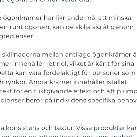
age ögonkrämer har liknande mål att minska
en runt ögonen, kan de skilja sig åt genom
gredienser.
skillnaderna mellan anti age ögonkrämer ä
er innehåller retinol, vilket är känt för sina
etta kan vara fördelaktigt för personer som
ch rynkor. Andra krämer innehåller istället
erfekt för en fuktgivande effekt och att plum
dienser beror på individens specifika behov
a konsistens och textur. Vissa produkter ka
serum, med en lättare konsistens som snabbt