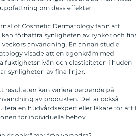
n uppfattning om dess effekter.
urnal of Cosmetic Dermatology fann att
kan förbättra synligheten av rynkor och fin
12 veckors användning. En annan studie i
matology visade att en ögonkräm med
a fuktighetsnivån och elasticiteten i huden
r synligheten av fina linjer.
att resultaten kan variera beroende på
användning av produkten. Det är också
era en hudvårdsexpert eller läkare för att 
nen för individuella behov.
i age ögonkrämer från varandra?