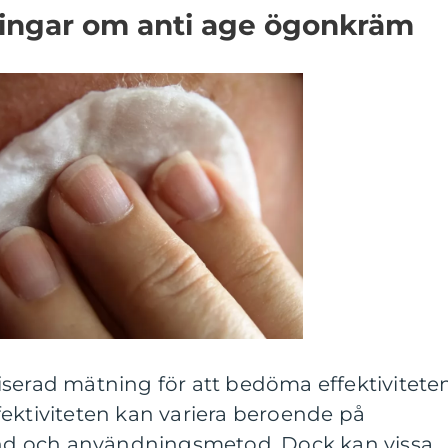
ningar om anti age ögonkräm
iserad mätning för att bedöma effektivitete
ektiviteten kan variera beroende på
tånd och användningsmetod. Dock kan vissa