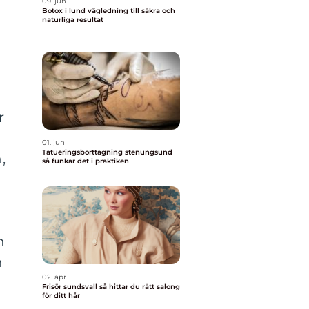
09. jun
Botox i lund vägledning till säkra och
naturliga resultat
r
01. jun
Tatueringsborttagning stenungsund
,
så funkar det i praktiken
h
h
02. apr
Frisör sundsvall så hittar du rätt salong
för ditt hår