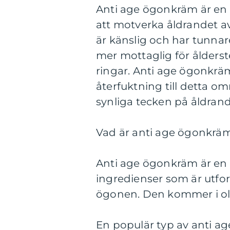
Anti age ögonkräm är en
att motverka åldrandet a
är känslig och har tunnar
mer mottaglig för ålderst
ringar. Anti age ögonkräm
återfuktning till detta om
synliga tecken på åldrand
Vad är anti age ögonkräm 
Anti age ögonkräm är en 
ingredienser som är utfo
ögonen. Den kommer i oli
En populär typ av anti ag