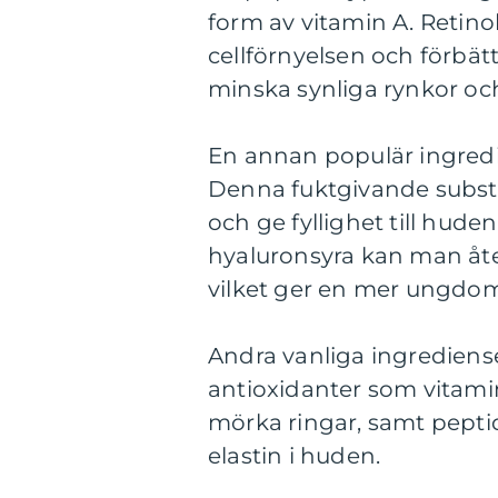
form av vitamin A. Retinol
cellförnyelsen och förbättr
minska synliga rynkor och
En annan populär ingredi
Denna fuktgivande subst
och ge fyllighet till hu
hyaluronsyra kan man åt
vilket ger en mer ungdom
Andra vanliga ingrediens
antioxidanter som vitamin
mörka ringar, samt pepti
elastin i huden.