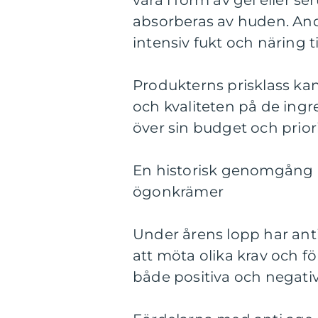
absorberas av huden. And
intensiv fukt och näring t
Produkterns prisklass ka
och kvaliteten på de ingr
över sin budget och prior
En historisk genomgång a
ögonkrämer
Under årens lopp har anti
att möta olika krav och f
både positiva och negativ