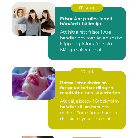
01. aug
Frisör Åre professionell
hårvård i fjällmiljö
Att hitta rätt frisör i Åre
handlar om mer än en snabb
klippning inför afterskin.
Många söker en sal...
10. jul
Botox i stockholm så
fungerar behandlingen,
resultaten och säkerheten
Att välja botox i Stockholm
handlar sällan bara om
rynkor. För många handlar
det lika mycket om själ...