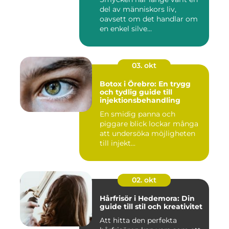
del av människors liv,
oavsett om det handlar om
en enkel silve...
03. okt
Botox i Örebro: En trygg
och tydlig guide till
injektionsbehandling
En smidig panna och
piggare blick lockar många
att undersöka möjligheten
till injekt...
02. okt
Hårfrisör i Hedemora: Din
guide till stil och kreativitet
Att hitta den perfekta