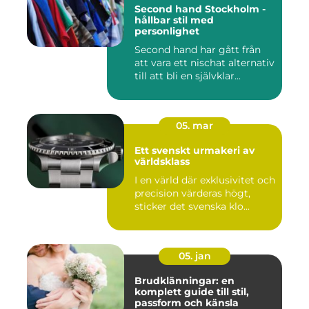
Second hand Stockholm -
hållbar stil med
personlighet
Second hand har gått från
att vara ett nischat alternativ
till att bli en självklar...
05. mar
Ett svenskt urmakeri av
världsklass
I en värld där exklusivitet och
precision värderas högt,
sticker det svenska klo...
05. jan
Brudklänningar: en
komplett guide till stil,
passform och känsla