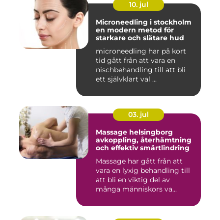
10. jul
Microneedling i stockholm
en modern metod för
starkare och slätare hud
microneedling har på kort
tid gått från att vara en
nischbehandling till att bli
ett självklart val ...
03. jul
Massage helsingborg
avkoppling, återhämtning
och effektiv smärtlindring
Massage har gått från att
vara en lyxig behandling till
att bli en viktig del av
många människors va...