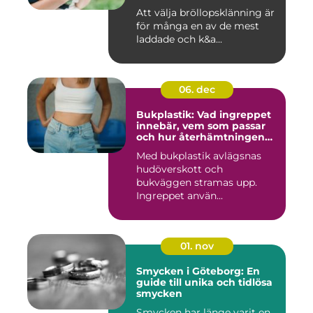
Att välja bröllopsklänning är
för många en av de mest
laddade och k&a...
06. dec
Bukplastik: Vad ingreppet
innebär, vem som passar
och hur återhämtningen
ser ut
Med bukplastik avlägsnas
hudöverskott och
bukväggen stramas upp.
Ingreppet använ...
01. nov
Smycken i Göteborg: En
guide till unika och tidlösa
smycken
Smycken har länge varit en