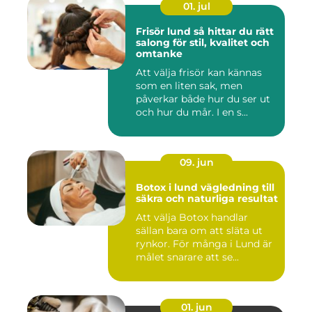
01. jul
Frisör lund så hittar du rätt
salong för stil, kvalitet och
omtanke
Att välja frisör kan kännas
som en liten sak, men
påverkar både hur du ser ut
och hur du mår. I en s...
09. jun
Botox i lund vägledning till
säkra och naturliga resultat
Att välja Botox handlar
sällan bara om att släta ut
rynkor. För många i Lund är
målet snarare att se...
01. jun