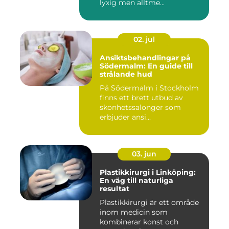
lyxig men alltme...
02. jul
Ansiktsbehandlingar på
Södermalm: En guide till
strålande hud
På Södermalm i Stockholm
finns ett brett utbud av
skönhetssalonger som
erbjuder ansi...
03. jun
Plastikkirurgi i Linköping:
En väg till naturliga
resultat
Plastikkirurgi är ett område
inom medicin som
kombinerar konst och