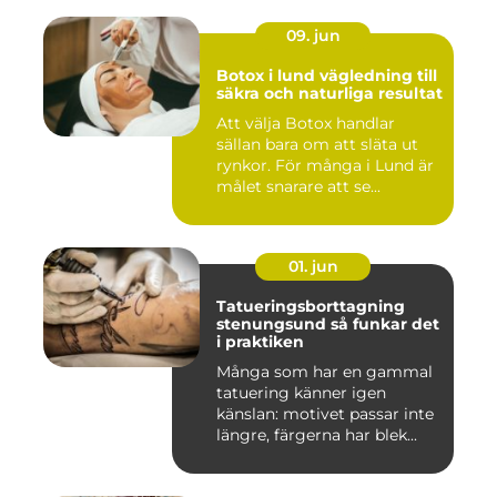
09. jun
Botox i lund vägledning till
säkra och naturliga resultat
Att välja Botox handlar
sällan bara om att släta ut
rynkor. För många i Lund är
målet snarare att se...
01. jun
Tatueringsborttagning
stenungsund så funkar det
i praktiken
Många som har en gammal
tatuering känner igen
känslan: motivet passar inte
längre, färgerna har blek...