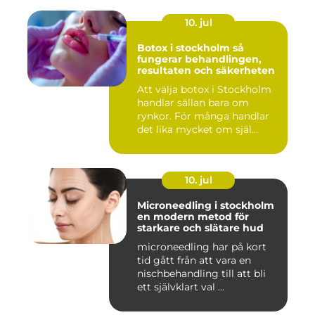
10. jul
Botox i stockholm så
fungerar behandlingen,
resultaten och säkerheten
Att välja botox i Stockholm
handlar sällan bara om
rynkor. För många handlar
det lika mycket om själ...
10. jul
Microneedling i stockholm
en modern metod för
starkare och slätare hud
microneedling har på kort
tid gått från att vara en
nischbehandling till att bli
ett självklart val ...