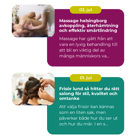
03. jul
Massage helsingborg
avkoppling, återhämtning
och effektiv smärtlindring
Massage har gått från att
vara en lyxig behandling till
att bli en viktig del av
många människors va...
01. jul
Frisör lund så hittar du rätt
salong för stil, kvalitet och
omtanke
Att välja frisör kan kännas
som en liten sak, men
påverkar både hur du ser ut
och hur du mår. I en s...