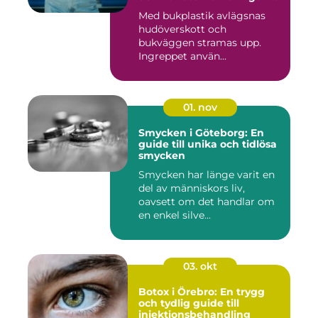
ser ut
Med bukplastik avlägsnas
hudöverskott och
bukväggen stramas upp.
Ingreppet använ...
01. nov
Smycken i Göteborg: En
guide till unika och tidlösa
smycken
Smycken har länge varit en
del av människors liv,
oavsett om det handlar om
en enkel silve...
03. okt
Botox i Örebro: En trygg
och tydlig guide till
injektionsbehandling