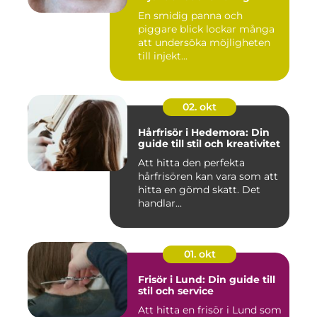
En smidig panna och
piggare blick lockar många
att undersöka möjligheten
till injekt...
02. okt
Hårfrisör i Hedemora: Din
guide till stil och kreativitet
Att hitta den perfekta
hårfrisören kan vara som att
hitta en gömd skatt. Det
handlar...
01. okt
Frisör i Lund: Din guide till
stil och service
Att hitta en frisör i Lund som