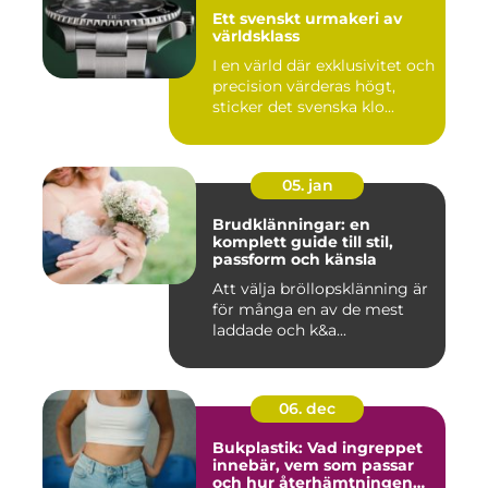
Ett svenskt urmakeri av
världsklass
I en värld där exklusivitet och
precision värderas högt,
sticker det svenska klo...
05. jan
Brudklänningar: en
komplett guide till stil,
passform och känsla
Att välja bröllopsklänning är
för många en av de mest
laddade och k&a...
06. dec
Bukplastik: Vad ingreppet
innebär, vem som passar
och hur återhämtningen