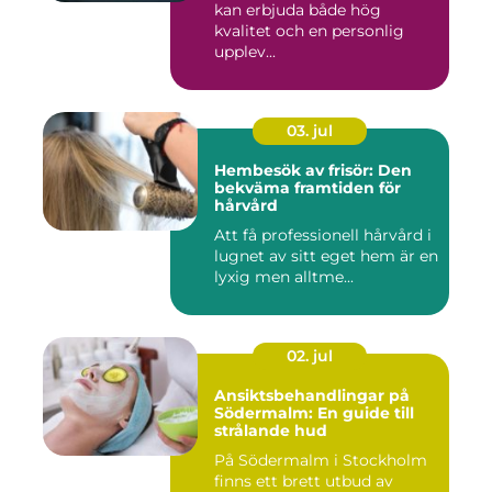
kan erbjuda både hög
kvalitet och en personlig
upplev...
03. jul
Hembesök av frisör: Den
bekväma framtiden för
hårvård
Att få professionell hårvård i
lugnet av sitt eget hem är en
lyxig men alltme...
02. jul
Ansiktsbehandlingar på
Södermalm: En guide till
strålande hud
På Södermalm i Stockholm
finns ett brett utbud av