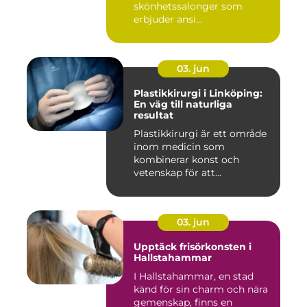
skönhetssalonger som
erbjuder ansi...
03. jun
Plastikkirurgi i Linköping:
En väg till naturliga
resultat
Plastikkirurgi är ett område
inom medicin som
kombinerar konst och
vetenskap för att...
03. jun
Upptäck frisörkonsten i
Hallstahammar
I Hallstahammar, en stad
känd för sin charm och nära
gemenskap, finns en