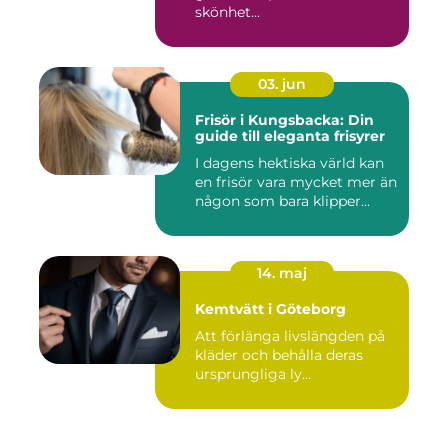
skönhet...
03. jun
Frisör i Kungsbacka: Din
guide till eleganta frisyrer
I dagens hektiska värld kan
en frisör vara mycket mer än
någon som bara klipper...
14. maj
Kemtvätt i Göteborg
Att förlänga livslängden på
kläder och behålla deras
ursprungliga ly...