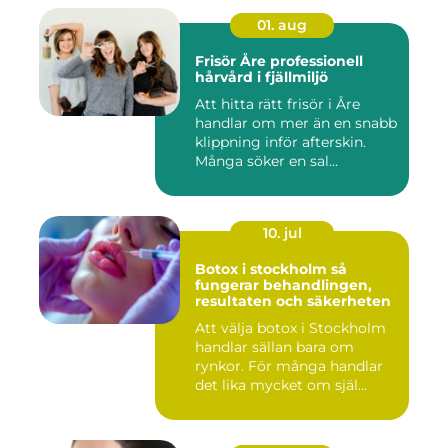
01. aug
Frisör Åre professionell
hårvård i fjällmiljö
Att hitta rätt frisör i Åre
handlar om mer än en snabb
klippning inför afterskin.
Många söker en sal...
10. jul
Botox i stockholm så
fungerar behandlingen,
resultaten och säkerheten
Att välja botox i Stockholm
handlar sällan bara om
rynkor. För många handlar
det lika mycket om själ...