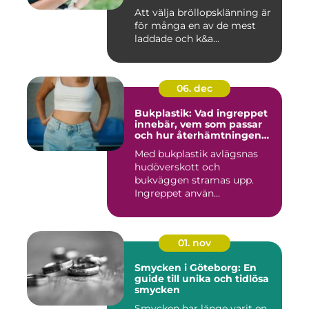
Att välja bröllopsklänning är
för många en av de mest
laddade och k&a...
06. dec
Bukplastik: Vad ingreppet
innebär, vem som passar
och hur återhämtningen
ser ut
Med bukplastik avlägsnas
hudöverskott och
bukväggen stramas upp.
Ingreppet använ...
01. nov
Smycken i Göteborg: En
guide till unika och tidlösa
smycken
Smycken har länge varit en