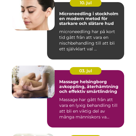
10. jul
Microneedling i stockholm
en modern metod för
starkare och slätare hud
microneedling har på kort
tid gått från att vara en
nischbehandling till att bli
ett självklart val ...
03. jul
Massage helsingborg
avkoppling, återhämtning
och effektiv smärtlindring
Massage har gått från att
vara en lyxig behandling till
att bli en viktig del av
många människors va...