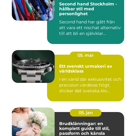
Second hand Stockholm -
hållbar stil med
personlighet
Second hand har gått från
att vara ett nischat alternativ
till att bli en självklar...
05. mar
Ett svenskt urmakeri av
världsklass
I en värld där exklusivitet och
precision värderas högt,
sticker det svenska klo...
05. jan
Brudklänningar: en
komplett guide till stil,
passform och känsla