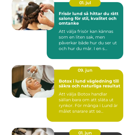
01. jul
Frisör lund så hittar du rätt
salong för stil, kvalitet och
omtanke
Att välja frisör kan kännas
som en liten sak, men
påverkar både hur du ser ut
och hur du mår. I en s...
09. jun
Botox i lund vägledning till
säkra och naturliga resultat
Att välja Botox handlar
sällan bara om att släta ut
rynkor. För många i Lund är
målet snarare att se...
01. jun