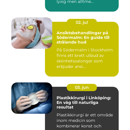
lyxig men alltme...
02. jul
Ansiktsbehandlingar på
Södermalm: En guide till
strålande hud
På Södermalm i Stockholm
finns ett brett utbud av
skönhetssalonger som
erbjuder ansi...
03. jun
Plastikkirurgi i Linköping:
En väg till naturliga
resultat
Plastikkirurgi är ett område
inom medicin som
kombinerar konst och