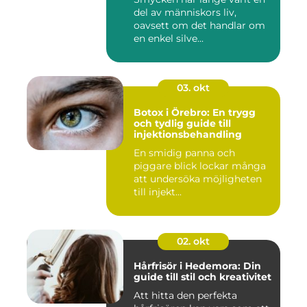
del av människors liv,
oavsett om det handlar om
en enkel silve...
03. okt
Botox i Örebro: En trygg
och tydlig guide till
injektionsbehandling
En smidig panna och
piggare blick lockar många
att undersöka möjligheten
till injekt...
02. okt
Hårfrisör i Hedemora: Din
guide till stil och kreativitet
Att hitta den perfekta