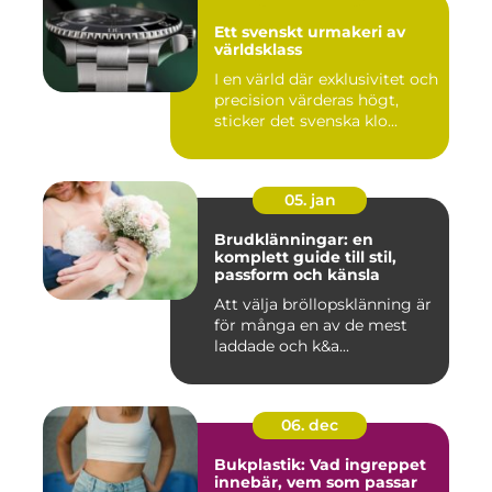
Ett svenskt urmakeri av
världsklass
I en värld där exklusivitet och
precision värderas högt,
sticker det svenska klo...
05. jan
Brudklänningar: en
komplett guide till stil,
passform och känsla
Att välja bröllopsklänning är
för många en av de mest
laddade och k&a...
06. dec
Bukplastik: Vad ingreppet
innebär, vem som passar