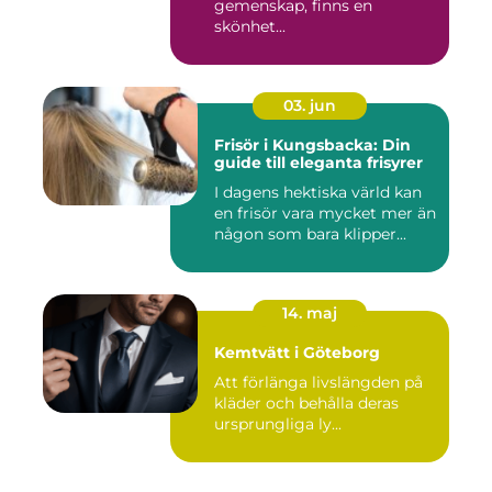
gemenskap, finns en
skönhet...
03. jun
Frisör i Kungsbacka: Din
guide till eleganta frisyrer
I dagens hektiska värld kan
en frisör vara mycket mer än
någon som bara klipper...
14. maj
Kemtvätt i Göteborg
Att förlänga livslängden på
kläder och behålla deras
ursprungliga ly...