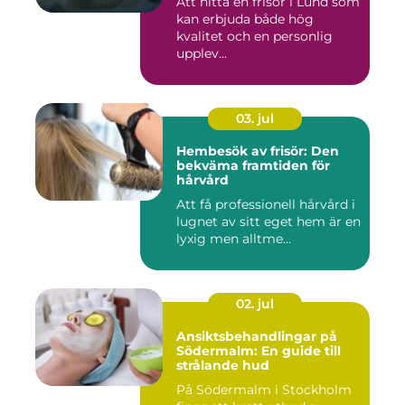
Att hitta en frisör i Lund som
kan erbjuda både hög
kvalitet och en personlig
upplev...
03. jul
Hembesök av frisör: Den
bekväma framtiden för
hårvård
Att få professionell hårvård i
lugnet av sitt eget hem är en
lyxig men alltme...
02. jul
Ansiktsbehandlingar på
Södermalm: En guide till
strålande hud
På Södermalm i Stockholm