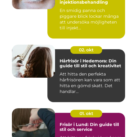
injektionsbehandling
En smidig panna och
piggare blick lockar många
att undersöka möjligheten
till injekt...
02. okt
Hårfrisör i Hedemora: Din
guide till stil och kreativitet
Att hitta den perfekta
hårfrisören kan vara som att
hitta en gömd skatt. Det
handlar...
01. okt
Frisör i Lund: Din guide till
stil och service