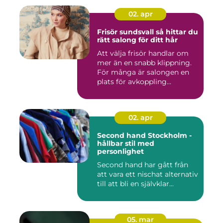
02. apr
Frisör sundsvall så hittar du
rätt salong för ditt hår
Att välja frisör handlar om
mer än en snabb klippning.
För många är salongen en
plats för avkoppling...
02. apr
Second hand Stockholm -
hållbar stil med
personlighet
Second hand har gått från
att vara ett nischat alternativ
till att bli en självklar...
05. mar