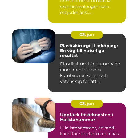
finns ett brett utbud av
skönhetssalonger som
erbjuder ansi...
03. jun
Plastikkirurgi i Linköping:
En väg till naturliga
resultat
Plastikkirurgi är ett område
inom medicin som
kombinerar konst och
vetenskap för att...
03. jun
Upptäck frisörkonsten i
Hallstahammar
I Hallstahammar, en stad
känd för sin charm och nära