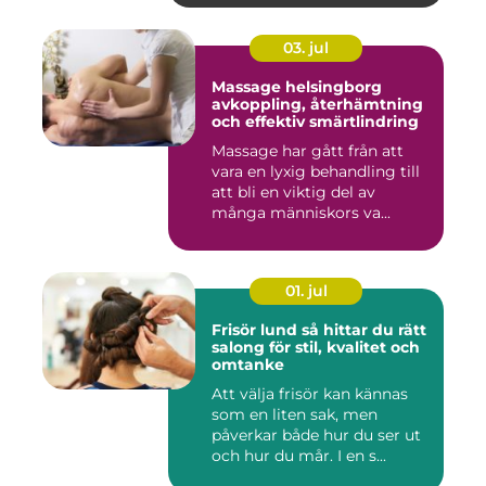
03. jul
Massage helsingborg
avkoppling, återhämtning
och effektiv smärtlindring
Massage har gått från att
vara en lyxig behandling till
att bli en viktig del av
många människors va...
01. jul
Frisör lund så hittar du rätt
salong för stil, kvalitet och
omtanke
Att välja frisör kan kännas
som en liten sak, men
påverkar både hur du ser ut
och hur du mår. I en s...