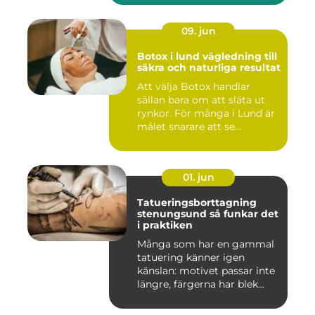
09. jun
Botox i lund vägledning till
säkra och naturliga resultat
Att välja Botox handlar
sällan bara om att släta ut
rynkor. För många i Lund är
målet snarare att se...
01. jun
Tatueringsborttagning
stenungsund så funkar det
i praktiken
Många som har en gammal
tatuering känner igen
känslan: motivet passar inte
längre, färgerna har blek...