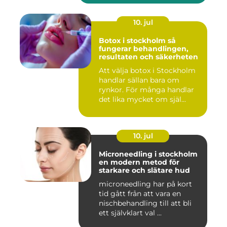
10. jul
Botox i stockholm så
fungerar behandlingen,
resultaten och säkerheten
Att välja botox i Stockholm
handlar sällan bara om
rynkor. För många handlar
det lika mycket om själ...
10. jul
Microneedling i stockholm
en modern metod för
starkare och slätare hud
microneedling har på kort
tid gått från att vara en
nischbehandling till att bli
ett självklart val ...