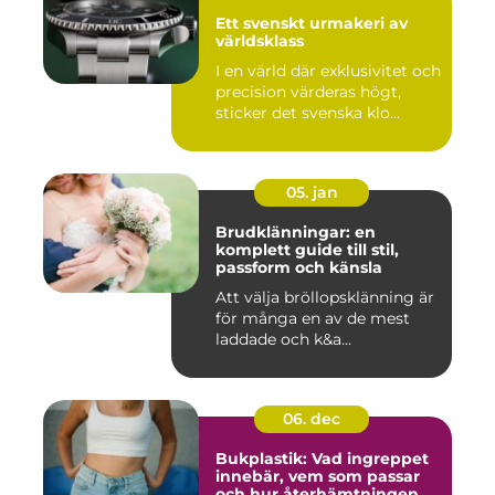
Ett svenskt urmakeri av
världsklass
I en värld där exklusivitet och
precision värderas högt,
sticker det svenska klo...
05. jan
Brudklänningar: en
komplett guide till stil,
passform och känsla
Att välja bröllopsklänning är
för många en av de mest
laddade och k&a...
06. dec
Bukplastik: Vad ingreppet
innebär, vem som passar
och hur återhämtningen