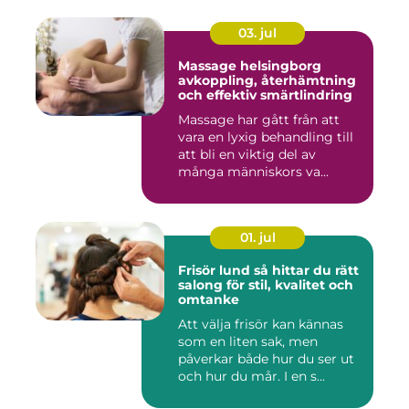
03. jul
Massage helsingborg
avkoppling, återhämtning
och effektiv smärtlindring
Massage har gått från att
vara en lyxig behandling till
att bli en viktig del av
många människors va...
01. jul
Frisör lund så hittar du rätt
salong för stil, kvalitet och
omtanke
Att välja frisör kan kännas
som en liten sak, men
påverkar både hur du ser ut
och hur du mår. I en s...