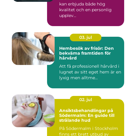
kan erbjuda både hög
kvalitet och en personlig
upplev...
03. jul
Hembesök av frisör: Den
bekväma framtiden för
hårvård
Att få professionell hårvård i
lugnet av sitt eget hem är en
lyxig men alltme...
02. jul
Ansiktsbehandlingar på
Södermalm: En guide till
strålande hud
På Södermalm i Stockholm
finns ett brett utbud av