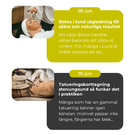
09. jun
Botox i lund vägledning till
säkra och naturliga resultat
Att välja Botox handlar
sällan bara om att släta ut
rynkor. För många i Lund är
målet snarare att se...
01. jun
Tatueringsborttagning
stenungsund så funkar det
i praktiken
Många som har en gammal
tatuering känner igen
känslan: motivet passar inte
längre, färgerna har blek...