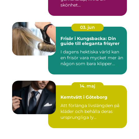
skönhet...
03. jun
Frisör i Kungsbacka: Din
guide till eleganta frisyrer
I dagens hektiska värld kan
en frisör vara mycket mer än
någon som bara klipper...
14. maj
Kemtvätt i Göteborg
Att förlänga livslängden på
kläder och behålla deras
ursprungliga ly...