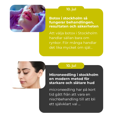
10. jul
Botox i stockholm så
fungerar behandlingen,
resultaten och säkerheten
Att välja botox i Stockholm
handlar sällan bara om
rynkor. För många handlar
det lika mycket om själ...
10. jul
Microneedling i stockholm
en modern metod för
starkare och slätare hud
microneedling har på kort
tid gått från att vara en
nischbehandling till att bli
ett självklart val ...