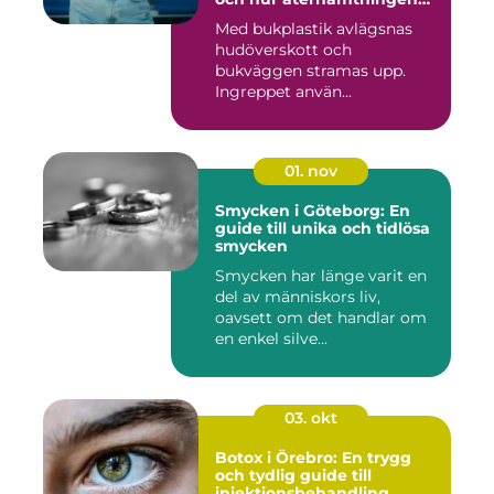
ser ut
Med bukplastik avlägsnas
hudöverskott och
bukväggen stramas upp.
Ingreppet använ...
01. nov
Smycken i Göteborg: En
guide till unika och tidlösa
smycken
Smycken har länge varit en
del av människors liv,
oavsett om det handlar om
en enkel silve...
03. okt
Botox i Örebro: En trygg
och tydlig guide till
injektionsbehandling