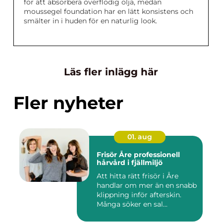
för att absorbera överflödig olja, medan
moussegel foundation har en lätt konsistens och
smälter in i huden för en naturlig look.
Läs fler inlägg här
Fler nyheter
01. aug
Frisör Åre professionell
hårvård i fjällmiljö
Att hitta rätt frisör i Åre
handlar om mer än en snabb
klippning inför afterskin.
Många söker en sal...