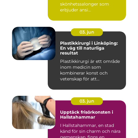
skönhetssalonger som
erbjuder ansi...
03. jun
Plastikkirurgi i Linköping:
En väg till naturliga
resultat
Plastikkirurgi är ett område
inom medicin som
kombinerar konst och
vetenskap för att...
03. jun
Upptäck frisörkonsten i
Hallstahammar
I Hallstahammar, en stad
känd för sin charm och nära
gemenskap, finns en