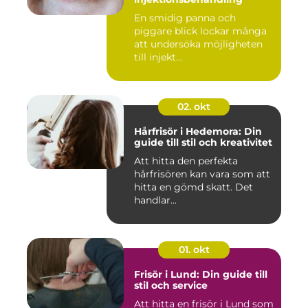
En smidig panna och
piggare blick lockar många
att undersöka möjligheten
till injekt...
02. okt
Hårfrisör i Hedemora: Din
guide till stil och kreativitet
Att hitta den perfekta
hårfrisören kan vara som att
hitta en gömd skatt. Det
handlar...
01. okt
Frisör i Lund: Din guide till
stil och service
Att hitta en frisör i Lund som