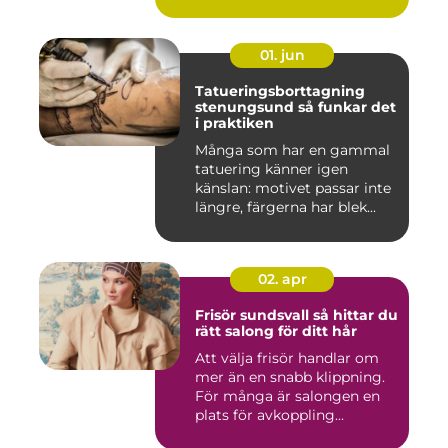
01. jun
Tatueringsborttagning
stenungsund så funkar det
i praktiken
Många som har en gammal
tatuering känner igen
känslan: motivet passar inte
längre, färgerna har blek...
02. apr
Frisör sundsvall så hittar du
rätt salong för ditt hår
Att välja frisör handlar om
mer än en snabb klippning.
För många är salongen en
plats för avkoppling...