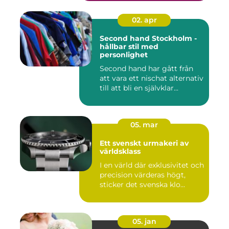
02. apr
Second hand Stockholm -
hållbar stil med
personlighet
Second hand har gått från
att vara ett nischat alternativ
till att bli en självklar...
05. mar
Ett svenskt urmakeri av
världsklass
I en värld där exklusivitet och
precision värderas högt,
sticker det svenska klo...
05. jan