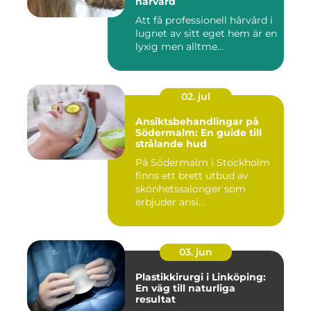
hårvård
Att få professionell hårvård i
lugnet av sitt eget hem är en
lyxig men alltme...
02. jul
Ansiktsbehandlingar på
Södermalm: En guide till
strålande hud
På Södermalm i Stockholm
finns ett brett utbud av
skönhetssalonger som
erbjuder ansi...
03. jun
Plastikkirurgi i Linköping:
En väg till naturliga
resultat