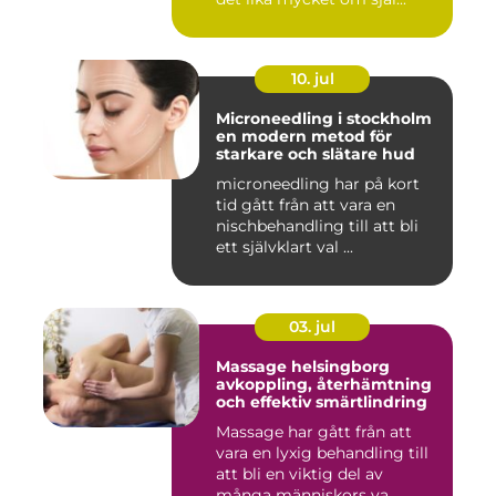
10. jul
Microneedling i stockholm
en modern metod för
starkare och slätare hud
microneedling har på kort
tid gått från att vara en
nischbehandling till att bli
ett självklart val ...
03. jul
Massage helsingborg
avkoppling, återhämtning
och effektiv smärtlindring
Massage har gått från att
vara en lyxig behandling till
att bli en viktig del av
många människors va...