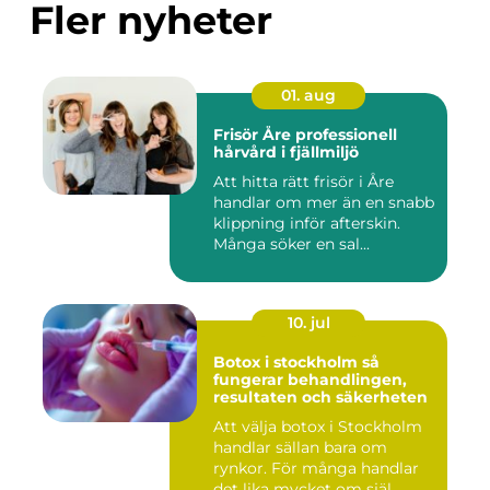
Fler nyheter
01. aug
Frisör Åre professionell
hårvård i fjällmiljö
Att hitta rätt frisör i Åre
handlar om mer än en snabb
klippning inför afterskin.
Många söker en sal...
10. jul
Botox i stockholm så
fungerar behandlingen,
resultaten och säkerheten
Att välja botox i Stockholm
handlar sällan bara om
rynkor. För många handlar
det lika mycket om själ...