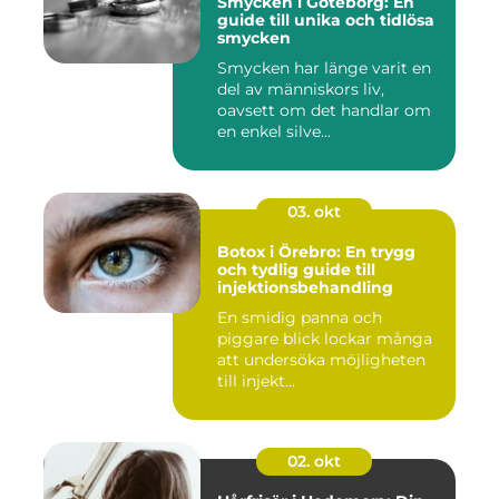
Smycken i Göteborg: En
guide till unika och tidlösa
smycken
Smycken har länge varit en
del av människors liv,
oavsett om det handlar om
en enkel silve...
03. okt
Botox i Örebro: En trygg
och tydlig guide till
injektionsbehandling
En smidig panna och
piggare blick lockar många
att undersöka möjligheten
till injekt...
02. okt