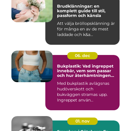
Brudklänningar: en
komplett guide till stil,
passform och känsla
Att välja bröllopsklänning är
för många en av de mest
laddade och k&a...
06. dec
Bukplastik: Vad ingreppet
innebär, vem som passar
och hur återhämtningen
ser ut
Med bukplastik avlägsnas
hudöverskott och
bukväggen stramas upp.
Ingreppet använ...
01. nov