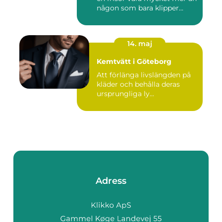
någon som bara klipper...
14. maj
Kemtvätt i Göteborg
Att förlänga livslängden på
kläder och behålla deras
ursprungliga ly...
Adress