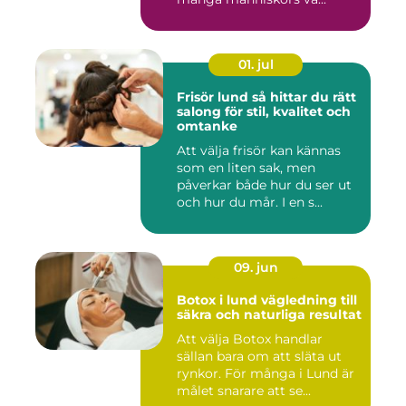
01. jul
Frisör lund så hittar du rätt
salong för stil, kvalitet och
omtanke
Att välja frisör kan kännas
som en liten sak, men
påverkar både hur du ser ut
och hur du mår. I en s...
09. jun
Botox i lund vägledning till
säkra och naturliga resultat
Att välja Botox handlar
sällan bara om att släta ut
rynkor. För många i Lund är
målet snarare att se...