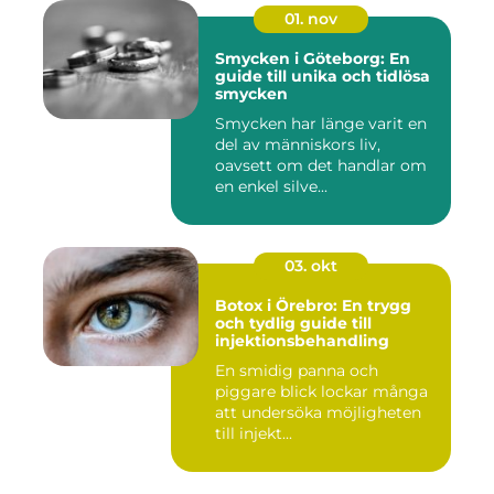
01. nov
Smycken i Göteborg: En
guide till unika och tidlösa
smycken
Smycken har länge varit en
del av människors liv,
oavsett om det handlar om
en enkel silve...
03. okt
Botox i Örebro: En trygg
och tydlig guide till
injektionsbehandling
En smidig panna och
piggare blick lockar många
att undersöka möjligheten
till injekt...