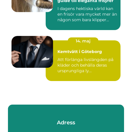
guide till eleganta frisyrer
I dagens hektiska värld kan
en frisör vara mycket mer än
någon som bara klipper...
14. maj
Kemtvätt i Göteborg
Att förlänga livslängden på
kläder och behålla deras
ursprungliga ly...
Adress