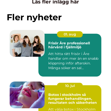
Läs fler inlägg här
Fler nyheter
01. aug
Frisör Åre professionell
hårvård i fjällmiljö
Att hitta rätt frisör i Åre
handlar om mer än en snabb
klippning inför afterskin.
Många söker en sal...
10. jul
Botox i stockholm så
fungerar behandlingen,
resultaten och säkerheten
Att välja botox i Stockholm