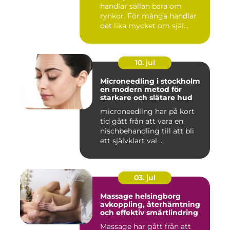
handlar sällan bara om
rynkor. För många handlar
det lika mycket om själ...
10. jul
Microneedling i stockholm
en modern metod för
starkare och slätare hud
microneedling har på kort
tid gått från att vara en
nischbehandling till att bli
ett självklart val ...
03. jul
Massage helsingborg
avkoppling, återhämtning
och effektiv smärtlindring
Massage har gått från att