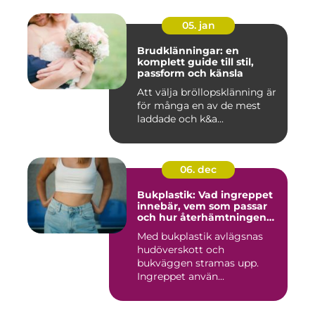
05. jan
Brudklänningar: en
komplett guide till stil,
passform och känsla
Att välja bröllopsklänning är
för många en av de mest
laddade och k&a...
06. dec
Bukplastik: Vad ingreppet
innebär, vem som passar
och hur återhämtningen
ser ut
Med bukplastik avlägsnas
hudöverskott och
bukväggen stramas upp.
Ingreppet använ...