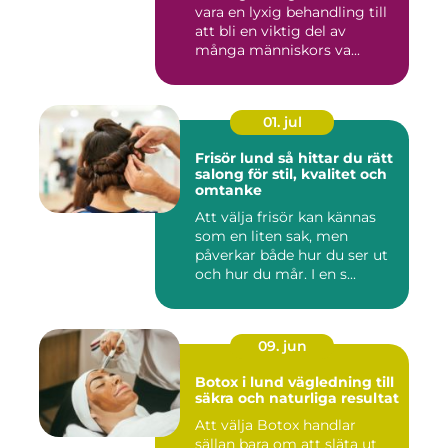
vara en lyxig behandling till
att bli en viktig del av
många människors va...
01. jul
Frisör lund så hittar du rätt
salong för stil, kvalitet och
omtanke
Att välja frisör kan kännas
som en liten sak, men
påverkar både hur du ser ut
och hur du mår. I en s...
09. jun
Botox i lund vägledning till
säkra och naturliga resultat
Att välja Botox handlar
sällan bara om att släta ut