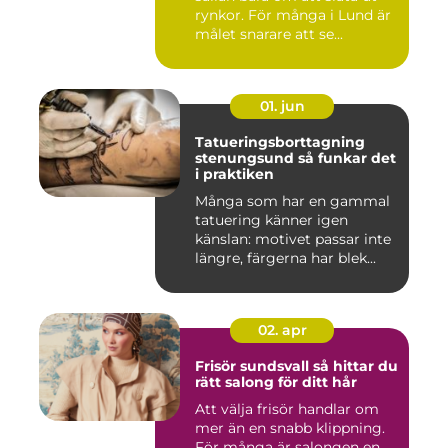
rynkor. För många i Lund är
målet snarare att se...
01. jun
Tatueringsborttagning
stenungsund så funkar det
i praktiken
Många som har en gammal
tatuering känner igen
känslan: motivet passar inte
längre, färgerna har blek...
02. apr
Frisör sundsvall så hittar du
rätt salong för ditt hår
Att välja frisör handlar om
mer än en snabb klippning.
För många är salongen en