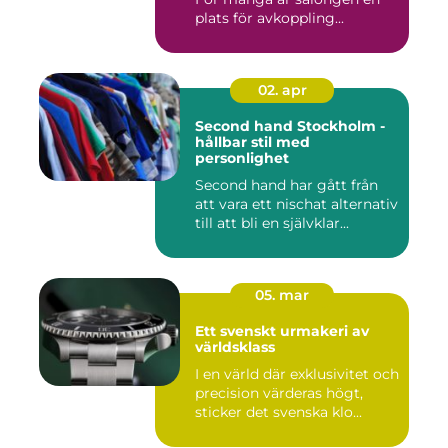
plats för avkoppling...
02. apr
Second hand Stockholm -
hållbar stil med
personlighet
Second hand har gått från
att vara ett nischat alternativ
till att bli en självklar...
05. mar
Ett svenskt urmakeri av
världsklass
I en värld där exklusivitet och
precision värderas högt,
sticker det svenska klo...