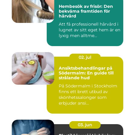
Hembesök av frisör: Den
bekväma framtiden för
hårvård
Att få professionell hårvård i
lugnet av sitt eget hem är en
lyxig men alltme...
02. jul
Ansiktsbehandlingar på
Södermalm: En guide till
strålande hud
På Södermalm i Stockholm
finns ett brett utbud av
skönhetssalonger som
erbjuder ansi...
03. jun