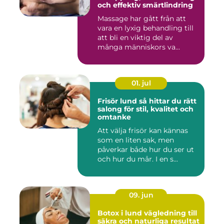
och effektiv smärtlindring
Massage har gått från att
vara en lyxig behandling till
att bli en viktig del av
många människors va...
01. jul
Frisör lund så hittar du rätt
salong för stil, kvalitet och
omtanke
Att välja frisör kan kännas
som en liten sak, men
påverkar både hur du ser ut
och hur du mår. I en s...
09. jun
Botox i lund vägledning till
säkra och naturliga resultat