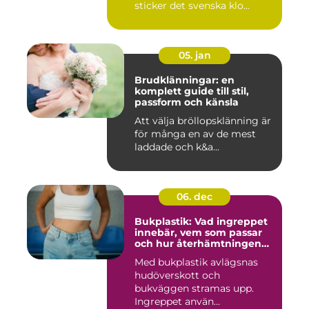
sticker det svenska klo...
05. jan
Brudklänningar: en
komplett guide till stil,
passform och känsla
Att välja bröllopsklänning är
för många en av de mest
laddade och k&a...
06. dec
Bukplastik: Vad ingreppet
innebär, vem som passar
och hur återhämtningen
ser ut
Med bukplastik avlägsnas
hudöverskott och
bukväggen stramas upp.
Ingreppet använ...