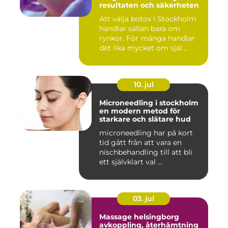
resultaten och säkerheten
Att välja botox i Stockholm
handlar sällan bara om
rynkor. För många handlar
det lika mycket om själ...
10. jul
Microneedling i stockholm
en modern metod för
starkare och slätare hud
microneedling har på kort
tid gått från att vara en
nischbehandling till att bli
ett självklart val ...
03. jul
Massage helsingborg
avkoppling, återhämtning