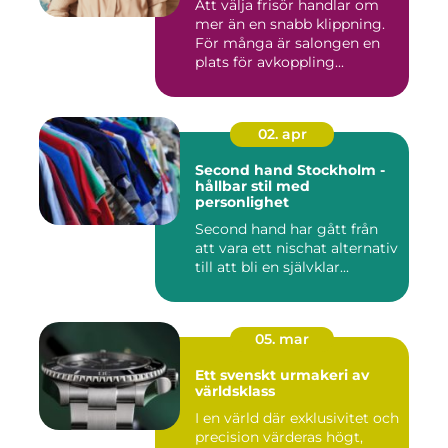
Att välja frisör handlar om
mer än en snabb klippning.
För många är salongen en
plats för avkoppling...
02. apr
Second hand Stockholm -
hållbar stil med
personlighet
Second hand har gått från
att vara ett nischat alternativ
till att bli en självklar...
05. mar
Ett svenskt urmakeri av
världsklass
I en värld där exklusivitet och
precision värderas högt,