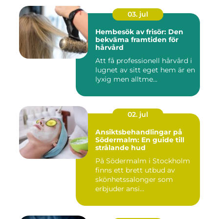
03. jul
Hembesök av frisör: Den
bekväma framtiden för
hårvård
Att få professionell hårvård i
lugnet av sitt eget hem är en
lyxig men alltme...
02. jul
Ansiktsbehandlingar på
Södermalm: En guide till
strålande hud
På Södermalm i Stockholm
finns ett brett utbud av
skönhetssalonger som
erbjuder ansi...