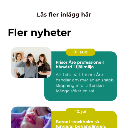
Läs fler inlägg här
Fler nyheter
01. aug
Frisör Åre professionell
hårvård i fjällmiljö
Att hitta rätt frisör i Åre
handlar om mer än en snabb
klippning inför afterskin.
Många söker en sal...
10. jul
Botox i stockholm så
fungerar behandlingen,