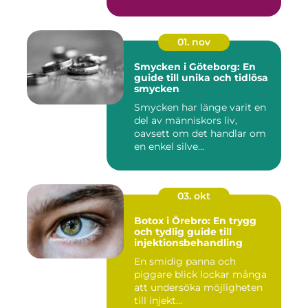
01. nov
Smycken i Göteborg: En
guide till unika och tidlösa
smycken
Smycken har länge varit en
del av människors liv,
oavsett om det handlar om
en enkel silve...
03. okt
Botox i Örebro: En trygg
och tydlig guide till
injektionsbehandling
En smidig panna och
piggare blick lockar många
att undersöka möjligheten
till injekt...