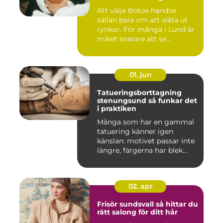
Att välja Botox handlar
sällan bara om att släta ut
rynkor. För många i Lund är
målet snarare att se...
01. jun
Tatueringsborttagning
stenungsund så funkar det
i praktiken
Många som har en gammal
tatuering känner igen
känslan: motivet passar inte
längre, färgerna har blek...
02. apr
Frisör sundsvall så hittar du
rätt salong för ditt hår