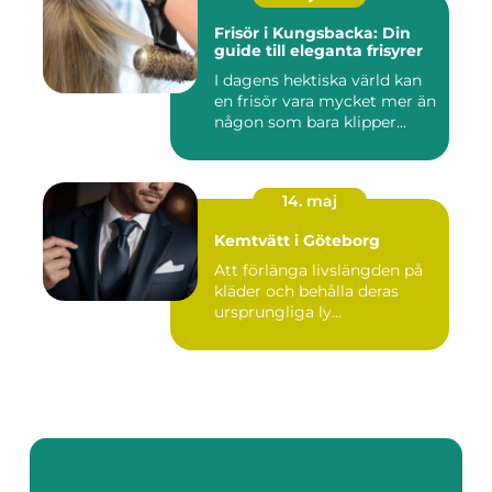
Frisör i Kungsbacka: Din
guide till eleganta frisyrer
I dagens hektiska värld kan
en frisör vara mycket mer än
någon som bara klipper...
14. maj
Kemtvätt i Göteborg
Att förlänga livslängden på
kläder och behålla deras
ursprungliga ly...