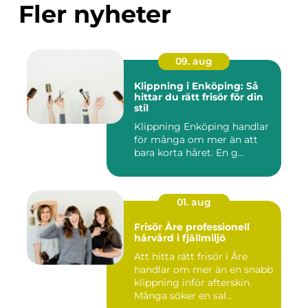
Fler nyheter
09. aug
Klippning i Enköping: Så
hittar du rätt frisör för din
stil
Klippning Enköping handlar
för många om mer än att
bara korta håret. En g...
01. aug
Frisör Åre professionell
hårvård i fjällmiljö
Att hitta rätt frisör i Åre
handlar om mer än en snabb
klippning inför afterskin.
Många söker en sal...