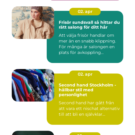
02. apr
Frisör sundsvall så hittar du
rätt salong för ditt hår
Att välja frisör handlar om
mer än en snabb klippning.
För många är salongen en
plats för avkoppling...
02. apr
Second hand Stockholm -
hållbar stil med
personlighet
Second hand har gått från
att vara ett nischat alternativ
till att bli en självklar...