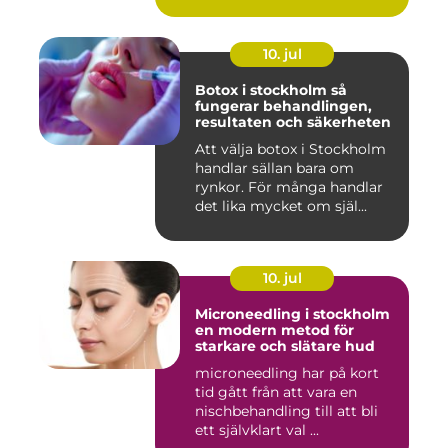
10. jul
Botox i stockholm så
fungerar behandlingen,
resultaten och säkerheten
Att välja botox i Stockholm
handlar sällan bara om
rynkor. För många handlar
det lika mycket om själ...
10. jul
Microneedling i stockholm
en modern metod för
starkare och slätare hud
microneedling har på kort
tid gått från att vara en
nischbehandling till att bli
ett självklart val ...