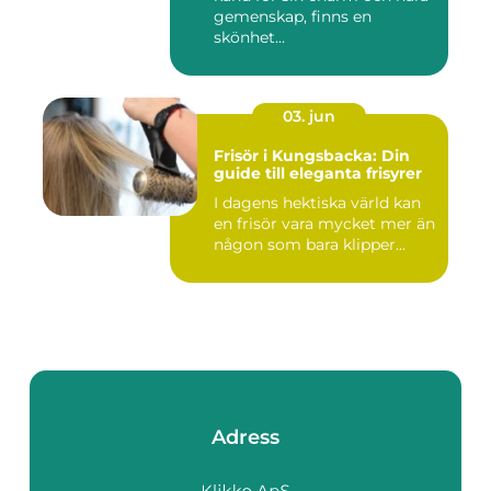
gemenskap, finns en
skönhet...
03. jun
Frisör i Kungsbacka: Din
guide till eleganta frisyrer
I dagens hektiska värld kan
en frisör vara mycket mer än
någon som bara klipper...
Adress