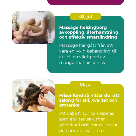
03. jul
Massage helsingborg
avkoppling, återhämtning
och effektiv smärtlindring
Massage har gått från att
vara en lyxig behandling till
att bli en viktig del av
många människors va...
01. jul
Frisör lund så hittar du rätt
salong för stil, kvalitet och
omtanke
Att välja frisör kan kännas
som en liten sak, men
påverkar både hur du ser ut
och hur du mår. I en s...