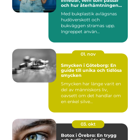
innebär, vem som passar
och hur återhämtningen
ser ut
Med bukplastik avlägsnas
hudöverskott och
bukväggen stramas upp.
Ingreppet använ...
01. nov
Smycken i Göteborg: En
guide till unika och tidlösa
smycken
Smycken har länge varit en
del av människors liv,
oavsett om det handlar om
en enkel silve...
03. okt
Botox i Örebro: En trygg