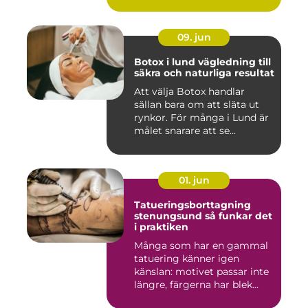
09. jun
Botox i lund vägledning till
säkra och naturliga resultat
Att välja Botox handlar
sällan bara om att släta ut
rynkor. För många i Lund är
målet snarare att se...
01. jun
Tatueringsborttagning
stenungsund så funkar det
i praktiken
Många som har en gammal
tatuering känner igen
känslan: motivet passar inte
längre, färgerna har blek...