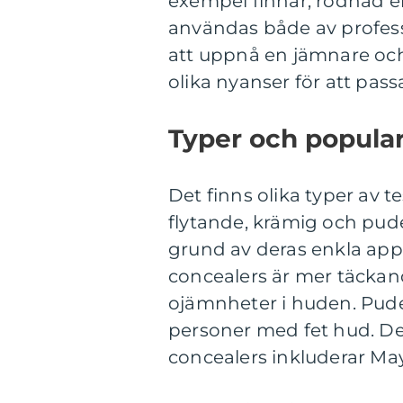
exempel finnar, rodnad e
användas både av professi
att uppnå en jämnare och 
olika nyanser för att pass
Typer och popular
Det finns olika typer av te
flytande, krämig och pud
grund av deras enkla appl
concealers är mer täckand
ojämnheter i huden. Puder
personer med fet hud. D
concealers inkluderar Ma