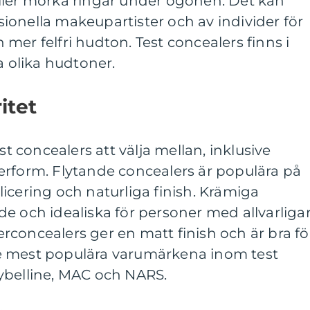
ller mörka ringar under ögonen. Det kan
onella makeupartister och av individer för
mer felfri hudton. Test concealers finns i
a olika hudtoner.
itet
st concealers att välja mellan, inklusive
erform. Flytande concealers är populära på
icering och naturliga finish. Krämiga
e och idealiska för personer med allvarliga
concealers ger en matt finish och är bra fö
e mest populära varumärkena inom test
ybelline, MAC och NARS.