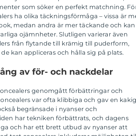
sumenter som söker en perfekt matchning. Fö
lers ha olika täckningsförmåga – vissa är m
g look, medan andra är mer täckande och kan
varliga ojämnheter. Slutligen varierar även
s från flytande till krämig till puderform,
 de kan appliceras och hålla sig på plats.
ång av för- och nackdelar
 concealers genomgått förbättringar och
concealers var ofta klibbiga och gav en kaki
också begränsade i nyanser och
den har tekniken förbättrats, och dagens
liga och har ett brett utbud av nyanser att