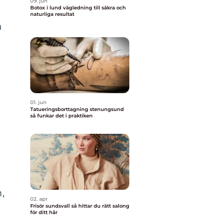
09. jun
Botox i lund vägledning till säkra och
naturliga resultat
n
01. jun
Tatueringsborttagning stenungsund
så funkar det i praktiken
,
02. apr
Frisör sundsvall så hittar du rätt salong
för ditt hår