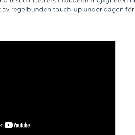
ed test concealers inkluderar möjligheten til
t av regelbunden touch-up under dagen för