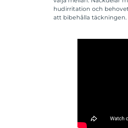
välja mellan. Nackdelar m
hudirritation och behove
att bibehålla täckningen.