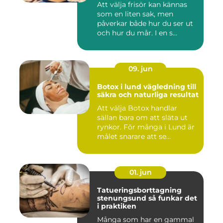
Att välja frisör kan kännas
som en liten sak, men
påverkar både hur du ser ut
och hur du mår. I en s...
09. jun
Botox i lund vägledning till
säkra och naturliga resultat
Att välja Botox handlar
sällan bara om att släta ut
rynkor. För många i Lund är
målet snarare att se...
01. jun
Tatueringsborttagning
stenungsund så funkar det
i praktiken
Många som har en gammal