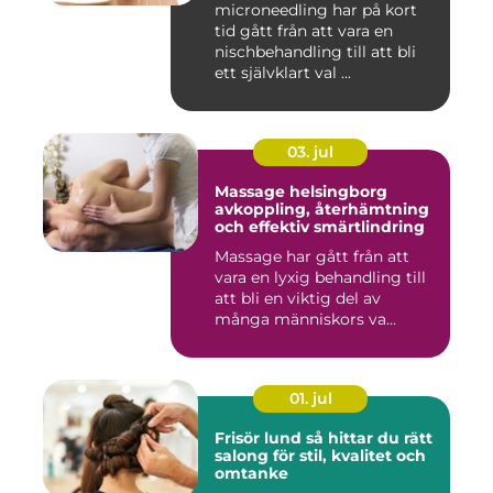
microneedling har på kort
tid gått från att vara en
nischbehandling till att bli
ett självklart val ...
03. jul
Massage helsingborg
avkoppling, återhämtning
och effektiv smärtlindring
Massage har gått från att
vara en lyxig behandling till
att bli en viktig del av
många människors va...
01. jul
Frisör lund så hittar du rätt
salong för stil, kvalitet och
omtanke