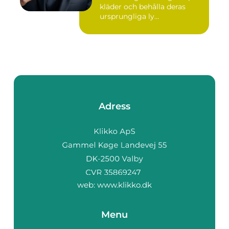
kläder och behålla deras
ursprungliga ly...
Adress
web:
www.klikko.dk
Menu