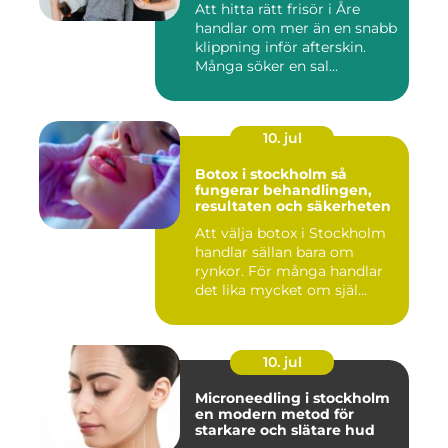
Att hitta rätt frisör i Åre
handlar om mer än en snabb
klippning inför afterskin.
Många söker en sal...
10. jul
Botox i stockholm så
fungerar behandlingen,
resultaten och säkerheten
Att välja botox i Stockholm
handlar sällan bara om
rynkor. För många handlar
det lika mycket om själ...
10. jul
Microneedling i stockholm
en modern metod för
starkare och slätare hud