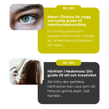
03. okt
Botox i Örebro: En trygg
och tydlig guide till
injektionsbehandling
En smidig panna och
piggare blick lockar många
att undersöka möjligheten
till injekt...
02. okt
Hårfrisör i Hedemora: Din
guide till stil och kreativitet
Att hitta den perfekta
hårfrisören kan vara som att
hitta en gömd skatt. Det
handlar...