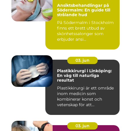
Ansiktsbehandlingar på
Södermalm: En guide till
strålande hud
På Södermalm i Stockholm
finns ett brett utbud av
skönhetssalonger som
erbjuder ansi...
03. jun
Plastikkirurgi i Linköping:
En väg till naturliga
resultat
Plastikkirurgi är ett område
inom medicin som
kombinerar konst och
vetenskap för att...
03. jun