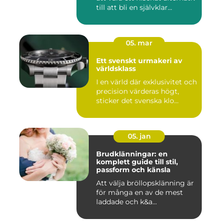
till att bli en självklar...
05. mar
Ett svenskt urmakeri av
världsklass
I en värld där exklusivitet och
precision värderas högt,
sticker det svenska klo...
05. jan
Brudklänningar: en
komplett guide till stil,
passform och känsla
Att välja bröllopsklänning är
för många en av de mest
laddade och k&a...