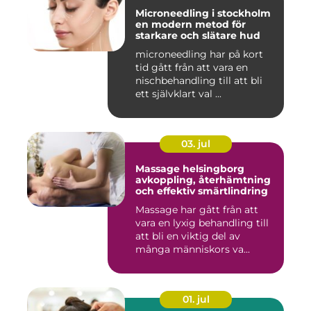
Microneedling i stockholm
en modern metod för
starkare och slätare hud
microneedling har på kort
tid gått från att vara en
nischbehandling till att bli
ett självklart val ...
03. jul
Massage helsingborg
avkoppling, återhämtning
och effektiv smärtlindring
Massage har gått från att
vara en lyxig behandling till
att bli en viktig del av
många människors va...
01. jul