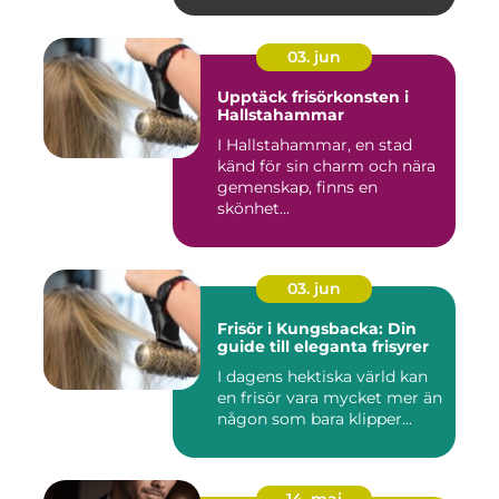
03. jun
Upptäck frisörkonsten i
Hallstahammar
I Hallstahammar, en stad
känd för sin charm och nära
gemenskap, finns en
skönhet...
03. jun
Frisör i Kungsbacka: Din
guide till eleganta frisyrer
I dagens hektiska värld kan
en frisör vara mycket mer än
någon som bara klipper...
14. maj