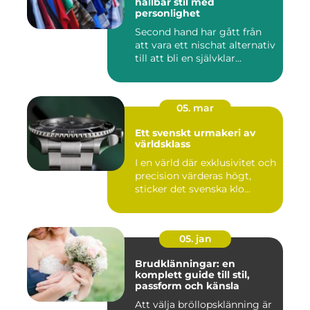
hållbar stil med
personlighet
Second hand har gått från
att vara ett nischat alternativ
till att bli en självklar...
05. mar
Ett svenskt urmakeri av
världsklass
I en värld där exklusivitet och
precision värderas högt,
sticker det svenska klo...
05. jan
Brudklänningar: en
komplett guide till stil,
passform och känsla
Att välja bröllopsklänning är