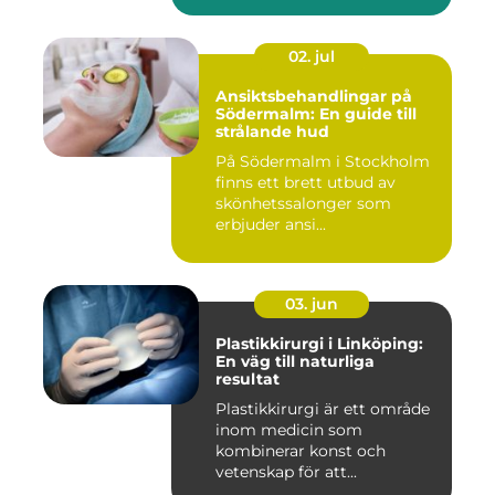
02. jul
Ansiktsbehandlingar på
Södermalm: En guide till
strålande hud
På Södermalm i Stockholm
finns ett brett utbud av
skönhetssalonger som
erbjuder ansi...
03. jun
Plastikkirurgi i Linköping:
En väg till naturliga
resultat
Plastikkirurgi är ett område
inom medicin som
kombinerar konst och
vetenskap för att...