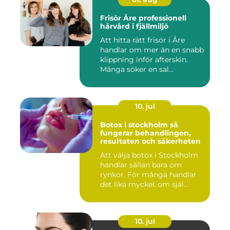
Frisör Åre professionell
hårvård i fjällmiljö
Att hitta rätt frisör i Åre
handlar om mer än en snabb
klippning inför afterskin.
Många söker en sal...
10. jul
Botox i stockholm så
fungerar behandlingen,
resultaten och säkerheten
Att välja botox i Stockholm
handlar sällan bara om
rynkor. För många handlar
det lika mycket om själ...
10. jul