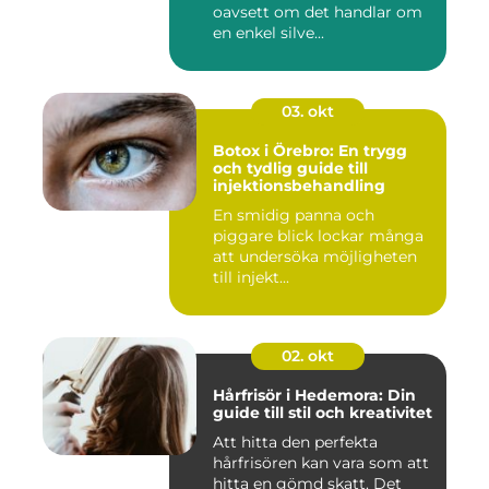
oavsett om det handlar om
en enkel silve...
03. okt
Botox i Örebro: En trygg
och tydlig guide till
injektionsbehandling
En smidig panna och
piggare blick lockar många
att undersöka möjligheten
till injekt...
02. okt
Hårfrisör i Hedemora: Din
guide till stil och kreativitet
Att hitta den perfekta
hårfrisören kan vara som att
hitta en gömd skatt. Det