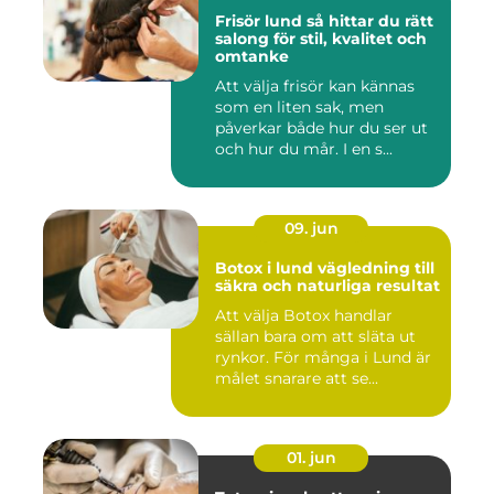
Frisör lund så hittar du rätt
salong för stil, kvalitet och
omtanke
Att välja frisör kan kännas
som en liten sak, men
påverkar både hur du ser ut
och hur du mår. I en s...
09. jun
Botox i lund vägledning till
säkra och naturliga resultat
Att välja Botox handlar
sällan bara om att släta ut
rynkor. För många i Lund är
målet snarare att se...
01. jun