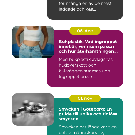
för många en av de mest
laddade och k&a...
06. dec
Bukplastik: Vad ingreppet
innebär, vem som passar
och hur återhämtningen
ser ut
Med bukplastik avlägsnas
hudöverskott och
bukväggen stramas upp.
Ingreppet använ...
01. nov
Smycken i Göteborg: En
guide till unika och tidlösa
smycken
Smycken har länge varit en
del av människors liv,